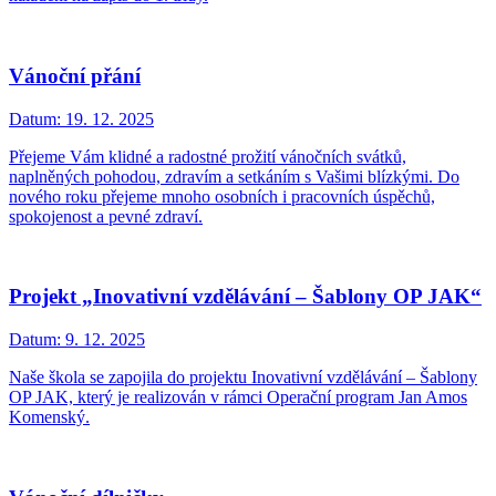
Vánoční přání
Datum:
19. 12. 2025
Přejeme Vám klidné a radostné prožití vánočních svátků,
naplněných pohodou, zdravím a setkáním s Vašimi blízkými. Do
nového roku přejeme mnoho osobních i pracovních úspěchů,
spokojenost a pevné zdraví.
Projekt „Inovativní vzdělávání – Šablony OP JAK“
Datum:
9. 12. 2025
Naše škola se zapojila do projektu Inovativní vzdělávání – Šablony
OP JAK, který je realizován v rámci Operační program Jan Amos
Komenský.