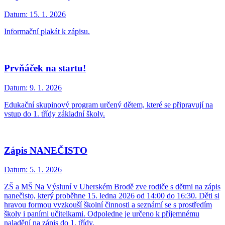
Datum:
15. 1. 2026
Informační plakát k zápisu.
Prvňáček na startu!
Datum:
9. 1. 2026
Edukační skupinový program určený dětem, které se připravují na
vstup do 1. třídy základní školy.
Zápis NANEČISTO
Datum:
5. 1. 2026
ZŠ a MŠ Na Výsluní v Uherském Brodě zve rodiče s dětmi na zápis
nanečisto, který proběhne 15. ledna 2026 od 14:00 do 16:30. Děti si
hravou formou vyzkouší školní činnosti a seznámí se s prostředím
školy i paními učitelkami. Odpoledne je určeno k příjemnému
naladění na zápis do 1. třídy.