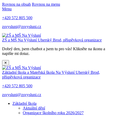
Rovnou na obsah
Rovnou na menu
Menu
+420 572 805 500
zsvysluni@zsvysluni.cz
ZŠ a MŠ Na Výsluní
Uherský Brod, příspěvková organizace
Dobrý den, jsem chatbot a jsem tu pro vás! Klikněte na ikonu a
napište mi dotaz.
✕
Základní škola a Mateřská škola Na Výsluní
Uherský Brod,
příspěvková organizace
+420 572 805 500
zsvysluni@zsvysluni.cz
Základní škola
Aktuální dění
Organizace školního roku 2026/2027