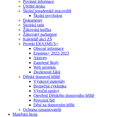
Povinné informace
Úřední deska
Školní poradenské pracoviště
Školní psycholog
Dokumenty
Školská rada
Žákovská knížka
Žákovský parlament
Kalendář akcí ZŠ
Projekt ERASMUS+
Obecné informace
Erasmus+ 2022-2023
Aktivity
Zapojené školy
Web projektu
Zkušenosti žáků
Dětské dopravní hřiště
Výukové materiály
Bezpečná cyklistika
Výroční zprávy
Otevření Dětského dopravního hřiště
Provozní řád
Dění na dopravním hřišti
Ochrana oznamovatelů
Mateřská škola