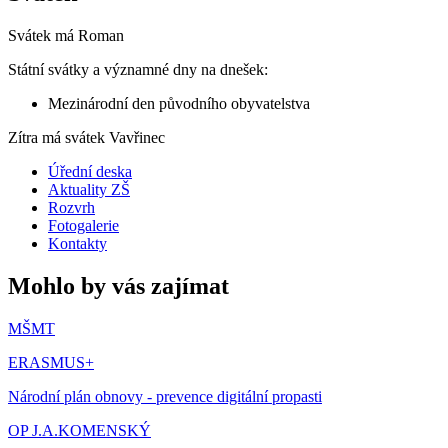
Svátek má
Roman
Státní svátky a významné dny na dnešek:
Mezinárodní den původního obyvatelstva
Zítra má svátek
Vavřinec
Úřední deska
Aktuality ZŠ
Rozvrh
Fotogalerie
Kontakty
Mohlo by vás zajímat
MŠMT
ERASMUS+
Národní plán obnovy - prevence digitální propasti
OP J.A.KOMENSKÝ