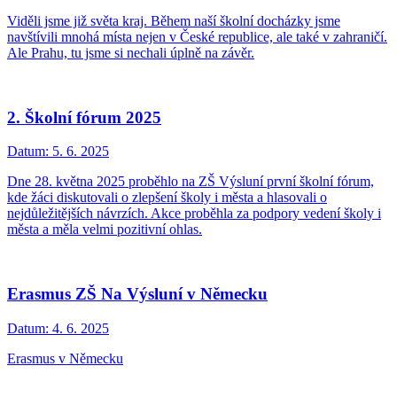
Viděli jsme již světa kraj. Během naší školní docházky jsme
navštívili mnohá místa nejen v České republice, ale také v zahraničí.
Ale Prahu, tu jsme si nechali úplně na závěr.
2. Školní fórum 2025
Datum:
5. 6. 2025
Dne 28. května 2025 proběhlo na ZŠ Výsluní první školní fórum,
kde žáci diskutovali o zlepšení školy i města a hlasovali o
nejdůležitějších návrzích. Akce proběhla za podpory vedení školy i
města a měla velmi pozitivní ohlas.
Erasmus ZŠ Na Výsluní v Německu
Datum:
4. 6. 2025
Erasmus v Německu