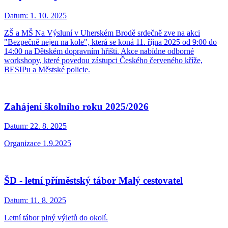
Datum:
1. 10. 2025
ZŠ a MŠ Na Výsluní v Uherském Brodě srdečně zve na akci
"Bezpečně nejen na kole", která se koná 11. října 2025 od 9:00 do
14:00 na Dětském dopravním hřišti. Akce nabídne odborné
workshopy, které povedou zástupci Českého červeného kříže,
BESIPu a Městské policie.
Zahájení školního roku 2025/2026
Datum:
22. 8. 2025
Organizace 1.9.2025
ŠD - letní příměstský tábor Malý cestovatel
Datum:
11. 8. 2025
Letní tábor plný výletů do okolí.