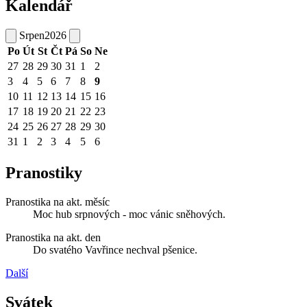
Kalendář
Srpen
2026
Po
Út
St
Čt
Pá
So
Ne
27
28
29
30
31
1
2
3
4
5
6
7
8
9
10
11
12
13
14
15
16
17
18
19
20
21
22
23
24
25
26
27
28
29
30
31
1
2
3
4
5
6
Pranostiky
Pranostika na akt. měsíc
Moc hub srpnových - moc vánic sněhových.
Pranostika na akt. den
Do svatého Vavřince nechval pšenice.
Další
Svátek