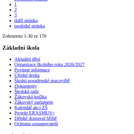
1
2
3
další stránka
poslední stránka
Zobrazeno
1
-
30
ze 170
Základní škola
Aktuální dění
Organizace školního roku 2026/2027
Povinné informace
Úřední deska
Školní poradenské pracoviště
Dokumenty
Školská rada
Žákovská knížka
Žákovský parlament
Kalendář akcí ZŠ
Projekt ERASMUS+
Dětské dopravní hřiště
Ochrana oznamovatelů