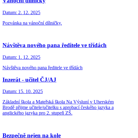
Vánoční dílničky
Datum:
2. 12. 2025
Pozvánka na vánoční dílničky.
Návštěva nového pana ředitele ve třídách
Datum:
1. 12. 2025
Návštěva nového pana ředitele ve třídách
Inzerát - učitel ČJ/AJ
Datum:
15. 10. 2025
Základní škola a Mateřská škola Na Výsluní v Uherském
Brodě přijme učitele/učitelku s aprobací českého jazyka a
anglického jazyka pro 2. stupeň ZŠ.
Bezpečně nejen na kole