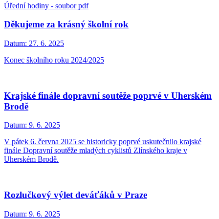
Úřední hodiny - soubor pdf
Děkujeme za krásný školní rok
Datum:
27. 6. 2025
Konec školního roku 2024/2025
Krajské finále dopravní soutěže poprvé v Uherském
Brodě
Datum:
9. 6. 2025
V pátek 6. června 2025 se historicky poprvé uskutečnilo krajské
finále Dopravní soutěže mladých cyklistů Zlínského kraje v
Uherském Brodě.
Rozlučkový výlet deváťáků v Praze
Datum:
9. 6. 2025