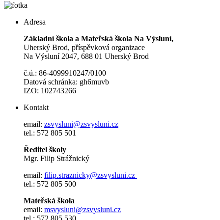
Adresa
Základní škola a Mateřská škola Na Výsluní,
Uherský Brod, příspěvková organizace
Na Výsluní 2047, 688 01 Uherský Brod
č.ú.: 86-4099910247/0100
Datová schránka: gh6muvb
IZO: 102743266
Kontakt
email:
zsvysluni@zsvysluni.cz
tel.: 572 805 501
Ředitel školy
Mgr. Filip Strážnický
email:
filip.straznicky@zsvysluni.cz
tel.: 572 805 500
Mateřská škola
email:
msvysluni@zsvysluni.cz
tel.: 572 805 530