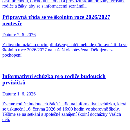
časů příchodu, odchodu na oběd a provozu školní družiny. Prosíme
rodiče a žáky, aby se s informacemi seznámili.
Přípravná třída se ve školním roce 2026/2027
neotevře
Datum:
2. 6. 2026
Z důvodu nízkého počtu přihlášených dětí nebude přípravná třída ve
školním roce 2026/2027 na naší škole otevřena. Děkujeme za
pochopení.
Informativní schůzka pro rodiče budoucích
prvňáčků
Datum:
1. 6. 2026
Zveme rodiče budoucích žáků 1. tříd na informativní schůzku, která
se uskuteční 16. června 2026 od 16:00 hodin ve sborovně školy.
Těšíme se na setkání a společné zahájení školní docházky Vašich
dětí.