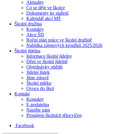
Aktuality
Co se děje ve školce
Dokumenty ke stažení
Kalendář akcí MŠ
Školní družina
Kontakty
Akce ŠD
Roční plán práce ve školní družině
Nabídka zájmových kroužků 2025⁄2026
Školní jídelna
Informace školní jídelny
Dění ve školní jídelně
Objednávky obědů
Jídelní lístek
Jíme zdravě
Školní mléko
Ovoce do škol
Kontakt
Kontakty
E-podatelna
Napište nám
Pronájem školních tělocvičen
Facebook