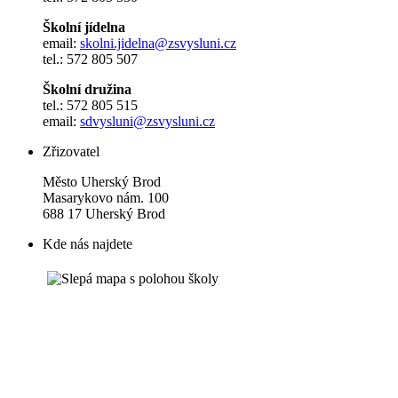
Školní jídelna
email:
skolni.jidelna@zsvysluni.cz
tel.: 572 805 507
Školní družina
tel.: 572 805 515
email:
sdvysluni@zsvysluni.cz
Zřizovatel
Město Uherský Brod
Masarykovo nám. 100
688 17 Uherský Brod
Kde nás najdete