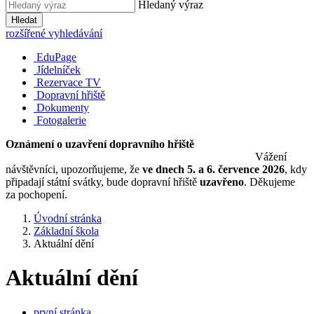
Hledaný výraz
Hledat
rozšířené vyhledávání
EduPage
Jídelníček
Rezervace TV
Dopravní hřiště
Dokumenty
Fotogalerie
Oznámení o uzavření dopravního hřiště
Vážení
návštěvníci, upozorňujeme, že
ve dnech 5. a 6. července 2026
, kdy
připadají státní svátky, bude dopravní hřiště
uzavřeno
. Děkujeme
za pochopení.
Úvodní stránka
Základní škola
Aktuální dění
Aktuální dění
první stránka