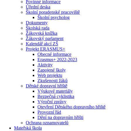
Povinné informace
Úřední deska
Školní poradenské pracoviště
Školní psycholog
Dokumenty
Školská rada
Žákovská knížka
Žákovský parlament
Kalendář akcí ZŠ
Projekt ERASMUS+
Obecné informace
Erasmus+ 2022-2023
Aktivity
Zapojené školy
Web projektu
Zkušenosti žáků
Dětské dopravní hřiště
Výukové materiály
Bezpečná cyklistika
Výroční zprávy
Otevření Dětského dopravního hřiště
Provozní řád
Dění na dopravním hřišti
Ochrana oznamovatelů
Mateřská škola