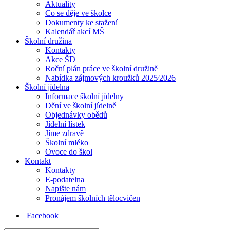
Aktuality
Co se děje ve školce
Dokumenty ke stažení
Kalendář akcí MŠ
Školní družina
Kontakty
Akce ŠD
Roční plán práce ve školní družině
Nabídka zájmových kroužků 2025⁄2026
Školní jídelna
Informace školní jídelny
Dění ve školní jídelně
Objednávky obědů
Jídelní lístek
Jíme zdravě
Školní mléko
Ovoce do škol
Kontakt
Kontakty
E-podatelna
Napište nám
Pronájem školních tělocvičen
Facebook