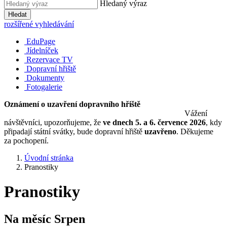
Hledaný výraz
Hledat
rozšířené vyhledávání
EduPage
Jídelníček
Rezervace TV
Dopravní hřiště
Dokumenty
Fotogalerie
Oznámení o uzavření dopravního hřiště
Vážení
návštěvníci, upozorňujeme, že
ve dnech 5. a 6. července 2026
, kdy
připadají státní svátky, bude dopravní hřiště
uzavřeno
. Děkujeme
za pochopení.
Úvodní stránka
Pranostiky
Pranostiky
Na měsíc
Srpen