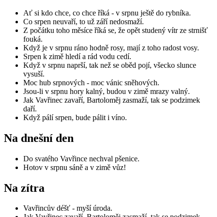
Ať si kdo chce, co chce říká - v srpnu ještě do rybníka.
Co srpen neuvaří, to už září nedosmaží.
Z počátku toho měsíce říká se, že opět studený vítr ze strnišť
fouká.
Když je v srpnu ráno hodně rosy, mají z toho radost vosy.
Srpen k zimě hledí a rád vodu cedí.
Když v srpnu naprší, tak než se oběd pojí, všecko slunce
vysuší.
Moc hub srpnových - moc vánic sněhových.
Jsou-li v srpnu hory kalný, budou v zimě mrazy valný.
Jak Vavřinec zavaří, Bartoloměj zasmaží, tak se podzimek
daří.
Když pálí srpen, bude pálit i víno.
Na dnešní den
Do svatého Vavřince nechval pšenice.
Hotov v srpnu sáně a v zimě vůz!
Na zítra
Vavřincův déšť - myší úroda.
Jak Vavřinec zavaří, Bartoloměj zasmaží, tak se podzimek