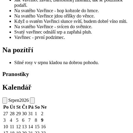
podaří.
Na svatého Vavřince - hop kobzole do hrnce.
Na svatého Vavřince jdou oříšky do věnce.
Když o svatém Vavřinci slunce svítí, budem dobré víno míti.
Na svatého Vavřince - svícen do světnice.
Svatý vavřinec odnáší srp a zapřahá pluh.
Vavřinec - první podzimec.
Na pozítří
Silné rosy v srpnu kladou na dobrou pohodu.
Pranostiky
Kalendář
Srpen
2026
Po
Út
St
Čt
Pá
So
Ne
27
28
29
30
31
1
2
3
4
5
6
7
8
9
10
11
12
13
14
15
16