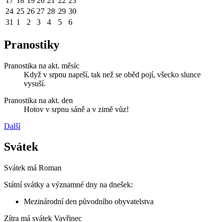
17
18
19
20
21
22
23
24
25
26
27
28
29
30
31
1
2
3
4
5
6
Pranostiky
Pranostika na akt. měsíc
Když v srpnu naprší, tak než se oběd pojí, všecko slunce
vysuší.
Pranostika na akt. den
Hotov v srpnu sáně a v zimě vůz!
Další
Svátek
Svátek má
Roman
Státní svátky a významné dny na dnešek:
Mezinárodní den původního obyvatelstva
Zítra má svátek
Vavřinec