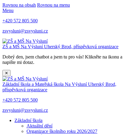
Rovnou na obsah
Rovnou na menu
Menu
+420 572 805 500
zsvysluni@zsvysluni.cz
ZŠ a MŠ Na Výsluní
Uherský Brod, příspěvková organizace
Dobrý den, jsem chatbot a jsem tu pro vás! Klikněte na ikonu a
napište mi dotaz.
✕
Základní škola a Mateřská škola Na Výsluní
Uherský Brod,
příspěvková organizace
+420 572 805 500
zsvysluni@zsvysluni.cz
Základní škola
Aktuální dění
Organizace školního roku 2026/2027