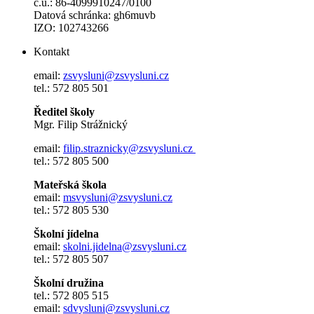
č.ú.: 86-4099910247/0100
Datová schránka: gh6muvb
IZO: 102743266
Kontakt
email:
zsvysluni@zsvysluni.cz
tel.: 572 805 501
Ředitel školy
Mgr. Filip Strážnický
email:
filip.straznicky@zsvysluni.cz
tel.: 572 805 500
Mateřská škola
email:
msvysluni@zsvysluni.cz
tel.: 572 805 530
Školní jídelna
email:
skolni.jidelna@zsvysluni.cz
tel.: 572 805 507
Školní družina
tel.: 572 805 515
email:
sdvysluni@zsvysluni.cz