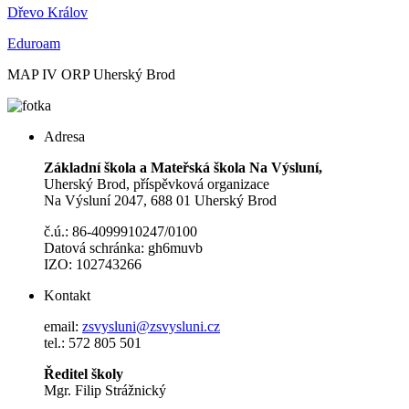
Dřevo Králov
Eduroam
MAP IV ORP Uherský Brod
Adresa
Základní škola a Mateřská škola Na Výsluní,
Uherský Brod, příspěvková organizace
Na Výsluní 2047, 688 01 Uherský Brod
č.ú.: 86-4099910247/0100
Datová schránka: gh6muvb
IZO: 102743266
Kontakt
email:
zsvysluni@zsvysluni.cz
tel.: 572 805 501
Ředitel školy
Mgr. Filip Strážnický