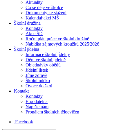
Aktuality
Co se děje ve školce
Dokumenty ke stažení
Kalendář akcí MŠ
Školní družina
Kontakty
Akce ŠD
Roční plán práce ve školní družině
Nabídka zájmových kroužků 2025⁄2026
Školní jídelna
Informace školní jídelny
Dění ve školní jídelně
Objednávky obědů
Jídelní lístek
Jíme zdravě
Školní mléko
Ovoce do škol
Kontakt
Kontakty
E-podatelna
Napište nám
Pronájem školních tělocvičen
Facebook