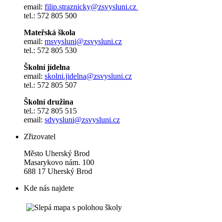
email:
filip.straznicky@zsvysluni.cz
tel.: 572 805 500
Mateřská škola
email:
msvysluni@zsvysluni.cz
tel.: 572 805 530
Školní jídelna
email:
skolni.jidelna@zsvysluni.cz
tel.: 572 805 507
Školní družina
tel.: 572 805 515
email:
sdvysluni@zsvysluni.cz
Zřizovatel
Město Uherský Brod
Masarykovo nám. 100
688 17 Uherský Brod
Kde nás najdete