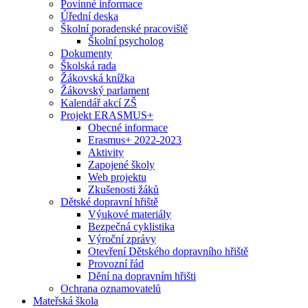
Povinné informace
Úřední deska
Školní poradenské pracoviště
Školní psycholog
Dokumenty
Školská rada
Žákovská knížka
Žákovský parlament
Kalendář akcí ZŠ
Projekt ERASMUS+
Obecné informace
Erasmus+ 2022-2023
Aktivity
Zapojené školy
Web projektu
Zkušenosti žáků
Dětské dopravní hřiště
Výukové materiály
Bezpečná cyklistika
Výroční zprávy
Otevření Dětského dopravního hřiště
Provozní řád
Dění na dopravním hřišti
Ochrana oznamovatelů
Mateřská škola