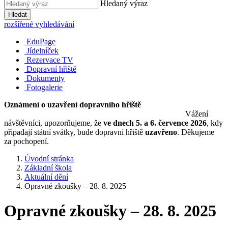
Hledaný výraz
Hledat
rozšířené vyhledávání
EduPage
Jídelníček
Rezervace TV
Dopravní hřiště
Dokumenty
Fotogalerie
Oznámení o uzavření dopravního hřiště
Vážení
návštěvníci, upozorňujeme, že
ve dnech 5. a 6. července 2026
, kdy
připadají státní svátky, bude dopravní hřiště
uzavřeno
. Děkujeme
za pochopení.
Úvodní stránka
Základní škola
Aktuální dění
Opravné zkoušky – 28. 8. 2025
Opravné zkoušky – 28. 8. 2025