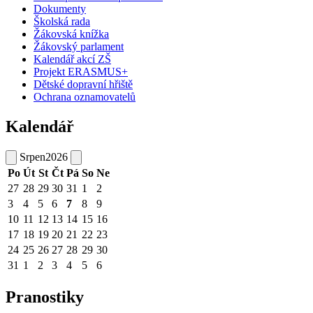
Dokumenty
Školská rada
Žákovská knížka
Žákovský parlament
Kalendář akcí ZŠ
Projekt ERASMUS+
Dětské dopravní hřiště
Ochrana oznamovatelů
Kalendář
Srpen
2026
Po
Út
St
Čt
Pá
So
Ne
27
28
29
30
31
1
2
3
4
5
6
7
8
9
10
11
12
13
14
15
16
17
18
19
20
21
22
23
24
25
26
27
28
29
30
31
1
2
3
4
5
6
Pranostiky