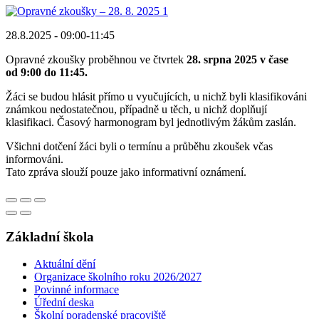
28.8.2025 - 09:00-11:45
Opravné zkoušky proběhnou ve čtvrtek
28. srpna 2025 v čase
od 9:00 do 11:45.
Žáci se budou hlásit přímo u vyučujících, u nichž byli klasifikováni
známkou nedostatečnou, případně u těch, u nichž doplňují
klasifikaci. Časový harmonogram byl jednotlivým žákům zaslán.
Všichni dotčení žáci byli o termínu a průběhu zkoušek včas
informováni.
Tato zpráva slouží pouze jako informativní oznámení.
Základní škola
Aktuální dění
Organizace školního roku 2026/2027
Povinné informace
Úřední deska
Školní poradenské pracoviště