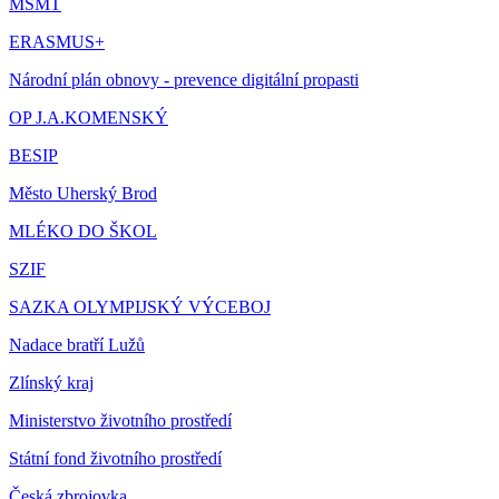
MŠMT
ERASMUS+
Národní plán obnovy - prevence digitální propasti
OP J.A.KOMENSKÝ
BESIP
Město Uherský Brod
MLÉKO DO ŠKOL
SZIF
SAZKA OLYMPIJSKÝ VÝCEBOJ
Nadace bratří Lužů
Zlínský kraj
Ministerstvo životního prostředí
Státní fond životního prostředí
Česká zbrojovka