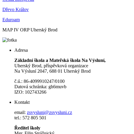
Dřevo Králov
Eduroam
MAP IV ORP Uherský Brod
Adresa
Základní škola a Mateřská škola Na Výsluní,
Uherský Brod, příspěvková organizace
Na Výsluní 2047, 688 01 Uherský Brod
č.ú.: 86-4099910247/0100
Datová schránka: gh6muvb
IZO: 102743266
Kontakt
email:
zsvysluni@zsvysluni.cz
tel.: 572 805 501
Ředitel školy
Mgr. Filip Strážnický