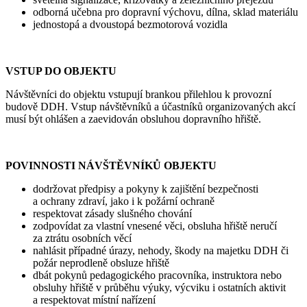
odborná učebna pro dopravní výchovu, dílna, sklad materiálu
jednostopá a dvoustopá bezmotorová vozidla
VSTUP DO OBJEKTU
Návštěvníci do objektu vstupují brankou přilehlou k provozní
budově DDH. Vstup návštěvníků a účastníků organizovaných akcí
musí být ohlášen a zaevidován obsluhou dopravního hřiště.
POVINNOSTI NÁVŠTĚVNÍKŮ OBJEKTU
dodržovat předpisy a pokyny k zajištění bezpečnosti
a ochrany zdraví, jako i k požární ochraně
respektovat zásady slušného chování
zodpovídat za vlastní vnesené věci, obsluha hřiště neručí
za ztrátu osobních věcí
nahlásit případné úrazy, nehody, škody na majetku DDH či
požár neprodleně obsluze hřiště
dbát pokynů pedagogického pracovníka, instruktora nebo
obsluhy hřiště v průběhu výuky, výcviku i ostatních aktivit
a respektovat místní nařízení