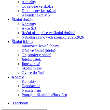
Aktuality
Co se děje ve školce
Dokumenty ke stažení
Kalendář akcí MŠ
Školní družina
Kontakty
Akce ŠD
Roční plán práce ve školní družině
Nabídka zájmových kroužků 2025⁄2026
Školní jídelna
Informace školní jídelny
Dění ve školní jídelně
Objednávky obědů
Jídelní lístek
Jíme zdravě
Školní mléko
Ovoce do škol
Kontakt
Kontakty
E-podatelna
Napište nám
Pronájem školních tělocvičen
Facebook