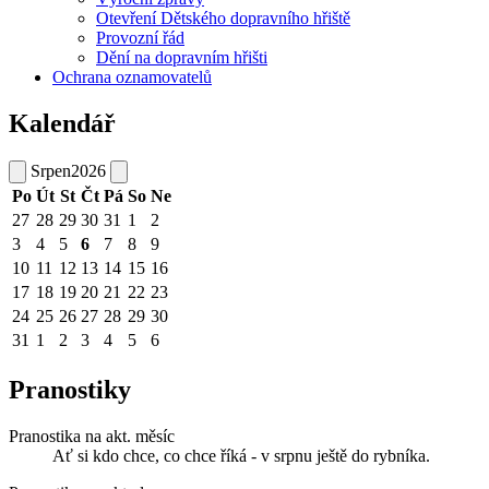
Otevření Dětského dopravního hřiště
Provozní řád
Dění na dopravním hřišti
Ochrana oznamovatelů
Kalendář
Srpen
2026
Po
Út
St
Čt
Pá
So
Ne
27
28
29
30
31
1
2
3
4
5
6
7
8
9
10
11
12
13
14
15
16
17
18
19
20
21
22
23
24
25
26
27
28
29
30
31
1
2
3
4
5
6
Pranostiky
Pranostika na akt. měsíc
Ať si kdo chce, co chce říká - v srpnu ještě do rybníka.