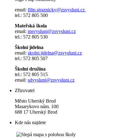
email:
filip.straznicky@zsvysluni.cz
tel.: 572 805 500
Mateřská škola
email:
msvysluni@zsvysluni.cz
tel.: 572 805 530
Školní jídelna
email:
skolni.jidelna@zsvysluni.cz
tel.: 572 805 507
Školní družina
tel.: 572 805 515
email:
sdvysluni@zsvysluni.cz
Zřizovatel
Město Uherský Brod
Masarykovo nám. 100
688 17 Uherský Brod
Kde nás najdete