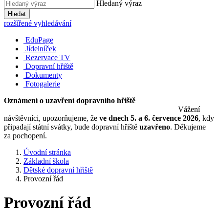
Hledaný výraz
Hledat
rozšířené vyhledávání
EduPage
Jídelníček
Rezervace TV
Dopravní hřiště
Dokumenty
Fotogalerie
Oznámení o uzavření dopravního hřiště
Vážení
návštěvníci, upozorňujeme, že
ve dnech 5. a 6. července 2026
, kdy
připadají státní svátky, bude dopravní hřiště
uzavřeno
. Děkujeme
za pochopení.
Úvodní stránka
Základní škola
Dětské dopravní hřiště
Provozní řád
Provozní řád