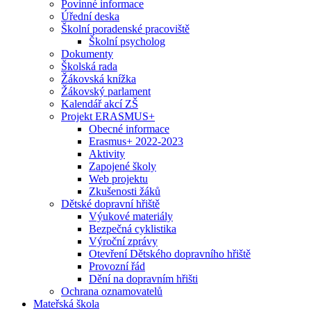
Povinné informace
Úřední deska
Školní poradenské pracoviště
Školní psycholog
Dokumenty
Školská rada
Žákovská knížka
Žákovský parlament
Kalendář akcí ZŠ
Projekt ERASMUS+
Obecné informace
Erasmus+ 2022-2023
Aktivity
Zapojené školy
Web projektu
Zkušenosti žáků
Dětské dopravní hřiště
Výukové materiály
Bezpečná cyklistika
Výroční zprávy
Otevření Dětského dopravního hřiště
Provozní řád
Dění na dopravním hřišti
Ochrana oznamovatelů
Mateřská škola