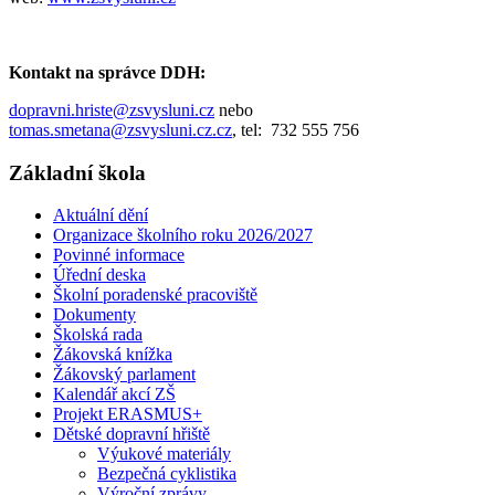
Kontakt na správce DDH:
dopravni.hriste@zsvysluni.cz
nebo
tomas.smetana@zsvysluni.cz.cz
, tel: 732 555 756
Základní škola
Aktuální dění
Organizace školního roku 2026/2027
Povinné informace
Úřední deska
Školní poradenské pracoviště
Dokumenty
Školská rada
Žákovská knížka
Žákovský parlament
Kalendář akcí ZŠ
Projekt ERASMUS+
Dětské dopravní hřiště
Výukové materiály
Bezpečná cyklistika
Výroční zprávy