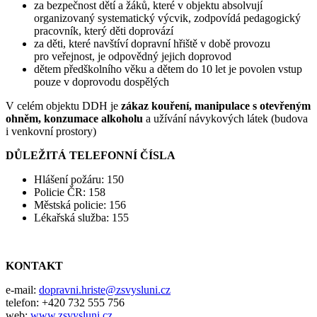
za bezpečnost dětí a žáků, které v objektu absolvují
organizovaný systematický výcvik, zodpovídá pedagogický
pracovník, který děti doprovází
za děti, které navštíví dopravní hřiště v době provozu
pro veřejnost, je odpovědný jejich doprovod
dětem předškolního věku a dětem do 10 let je povolen vstup
pouze v doprovodu dospělých
V celém objektu DDH je
zákaz kouření, manipulace s otevřeným
ohněm, konzumace alkoholu
a užívání návykových látek (budova
i venkovní prostory)
DŮLEŽITÁ TELEFONNÍ ČÍSLA
Hlášení požáru: 150
Policie ČR: 158
Městská policie: 156
Lékařská služba: 155
KONTAKT
e-mail:
dopravni.hriste@zsvysluni.cz
telefon: +420 732 555 756
web:
www.zsvysluni.cz