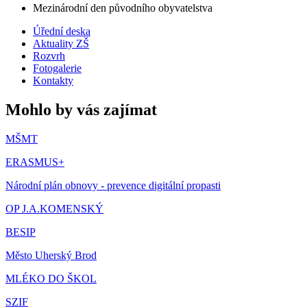
Mezinárodní den původního obyvatelstva
Úřední deska
Aktuality ZŠ
Rozvrh
Fotogalerie
Kontakty
Mohlo by vás zajímat
MŠMT
ERASMUS+
Národní plán obnovy - prevence digitální propasti
OP J.A.KOMENSKÝ
BESIP
Město Uherský Brod
MLÉKO DO ŠKOL
SZIF