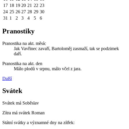
17
18
19
20
21
22
23
24
25
26
27
28
29
30
31
1
2
3
4
5
6
Pranostiky
Pranostika na akt. měsíc
Jak Vavřinec zavaří, Bartoloměj zasmaží, tak se podzimek
daří.
Pranostika na akt. den
Málo plodů v srpnu, málo včel z jara.
Další
Svátek
Svátek má
Soběslav
Zítra má svátek
Roman
Státní svátky a významné dny na zítřek: