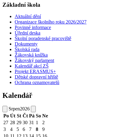
Základní škola
Aktuální dění
Organizace školního roku 2026/2027
Povinné informace
Úřední deska
Školní poradenské pracoviště
Dokumenty
Školská rada
Žákovská knížka
Žákovský parlament
Kalendář akcí ZŠ
Projekt ERASMUS+
Dětské dopravní hřiště
Ochrana oznamovatelů
Kalendář
Srpen
2026
Po
Út
St
Čt
Pá
So
Ne
27
28
29
30
31
1
2
3
4
5
6
7
8
9
10
11
12
13
14
15
16