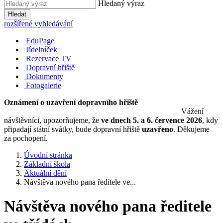
Hledaný výraz
Hledat
rozšířené vyhledávání
EduPage
Jídelníček
Rezervace TV
Dopravní hřiště
Dokumenty
Fotogalerie
Oznámení o uzavření dopravního hřiště
Vážení
návštěvníci, upozorňujeme, že
ve dnech 5. a 6. července 2026
, kdy
připadají státní svátky, bude dopravní hřiště
uzavřeno
. Děkujeme
za pochopení.
Úvodní stránka
Základní škola
Aktuální dění
Návštěva nového pana ředitele ve...
Návštěva nového pana ředitele