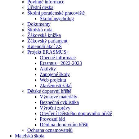
Povinné informace
Úřední deska
Školní poradenské pracoviště
Školní psycholog
Dokumenty
Školská rada
Žákovská knížka
Žákovský parlament
Kalendář akcí ZŠ
Projekt ERASMUS+
Obecné informace
Erasmus+ 2022-2023
Aktivity
Zapojené školy
Web projektu
Zkušenosti žáků
Dětské dopravní hřiště
Výukové materiály
Bezpečná cyklistika
Výroční zprávy
Otevření Dětského dopravního hřiště
Provozní řád
Dění na dopravním hřišti
Ochrana oznamovatelů
Mateřská škola