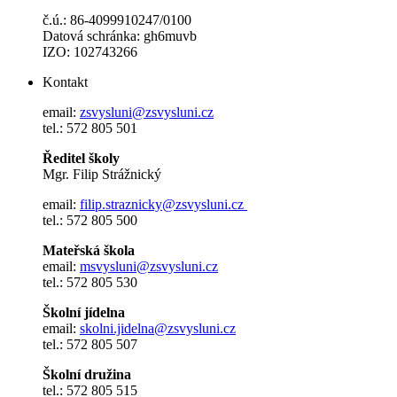
č.ú.: 86-4099910247/0100
Datová schránka: gh6muvb
IZO: 102743266
Kontakt
email:
zsvysluni@zsvysluni.cz
tel.: 572 805 501
Ředitel školy
Mgr. Filip Strážnický
email:
filip.straznicky@zsvysluni.cz
tel.: 572 805 500
Mateřská škola
email:
msvysluni@zsvysluni.cz
tel.: 572 805 530
Školní jídelna
email:
skolni.jidelna@zsvysluni.cz
tel.: 572 805 507
Školní družina
tel.: 572 805 515