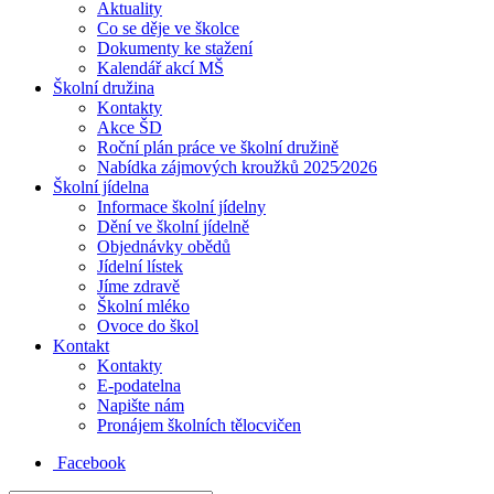
Aktuality
Co se děje ve školce
Dokumenty ke stažení
Kalendář akcí MŠ
Školní družina
Kontakty
Akce ŠD
Roční plán práce ve školní družině
Nabídka zájmových kroužků 2025⁄2026
Školní jídelna
Informace školní jídelny
Dění ve školní jídelně
Objednávky obědů
Jídelní lístek
Jíme zdravě
Školní mléko
Ovoce do škol
Kontakt
Kontakty
E-podatelna
Napište nám
Pronájem školních tělocvičen
Facebook