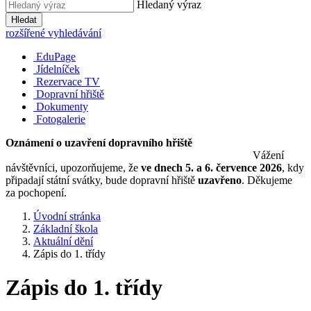
Hledaný výraz
Hledat
rozšířené vyhledávání
EduPage
Jídelníček
Rezervace TV
Dopravní hřiště
Dokumenty
Fotogalerie
Oznámení o uzavření dopravního hřiště
Vážení
návštěvníci, upozorňujeme, že
ve dnech 5. a 6. července 2026
, kdy
připadají státní svátky, bude dopravní hřiště
uzavřeno
. Děkujeme
za pochopení.
Úvodní stránka
Základní škola
Aktuální dění
Zápis do 1. třídy
Zápis do 1. třídy