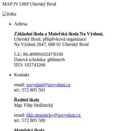
MAP IV ORP Uherský Brod
Adresa
Základní škola a Mateřská škola Na Výsluní,
Uherský Brod, příspěvková organizace
Na Výsluní 2047, 688 01 Uherský Brod
č.ú.: 86-4099910247/0100
Datová schránka: gh6muvb
IZO: 102743266
Kontakt
email:
zsvysluni@zsvysluni.cz
tel.: 572 805 501
Ředitel školy
Mgr. Filip Strážnický
email:
filip.straznicky@zsvysluni.cz
tel.: 572 805 500
Mateřská škola