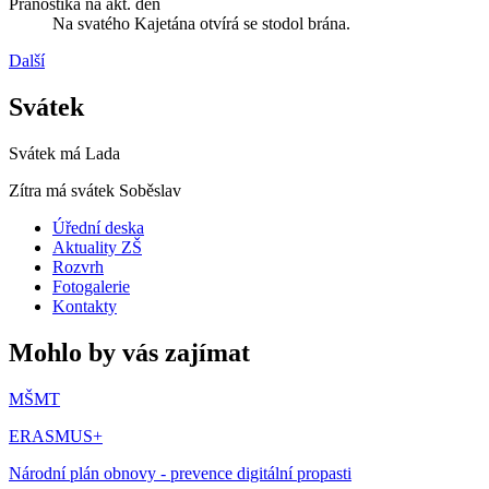
Pranostika na akt. den
Na svatého Kajetána otvírá se stodol brána.
Další
Svátek
Svátek má
Lada
Zítra má svátek
Soběslav
Úřední deska
Aktuality ZŠ
Rozvrh
Fotogalerie
Kontakty
Mohlo by vás zajímat
MŠMT
ERASMUS+
Národní plán obnovy - prevence digitální propasti