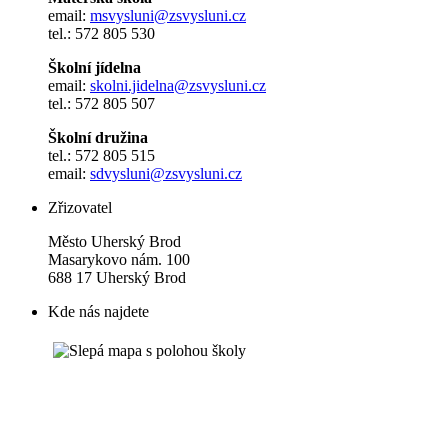
email:
msvysluni@zsvysluni.cz
tel.: 572 805 530
Školní jídelna
email:
skolni.jidelna@zsvysluni.cz
tel.: 572 805 507
Školní družina
tel.: 572 805 515
email:
sdvysluni@zsvysluni.cz
Zřizovatel
Město Uherský Brod
Masarykovo nám. 100
688 17 Uherský Brod
Kde nás najdete