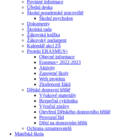
Povinné informace
Úřední deska
Školní poradenské pracoviště
Školní psycholog
Dokumenty
Školská rada
Žákovská knížka
Žákovský parlament
Kalendář akcí ZŠ
Projekt ERASMUS+
Obecné informace
Erasmus+ 2022-2023
Aktivity
Zapojené školy
Web projektu
Zkušenosti žáků
Dětské dopravní hřiště
Výukové materiály
Bezpečná cyklistika
Výroční zprávy
Otevření Dětského dopravního hřiště
Provozní řád
Dění na dopravním hřišti
Ochrana oznamovatelů
Mateřská škola