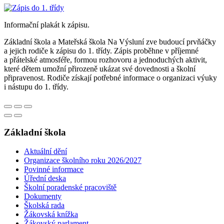
Informační plakát k zápisu.
Základní škola a Mateřská škola Na Výsluní zve budoucí prvňáčky
a jejich rodiče k zápisu do 1. třídy. Zápis proběhne v příjemné
a přátelské atmosféře, formou rozhovoru a jednoduchých aktivit,
které dětem umožní přirozeně ukázat své dovednosti a školní
připravenost. Rodiče získají potřebné informace o organizaci výuky
i nástupu do 1. třídy.
Základní škola
Aktuální dění
Organizace školního roku 2026/2027
Povinné informace
Úřední deska
Školní poradenské pracoviště
Dokumenty
Školská rada
Žákovská knížka
Žákovský parlament