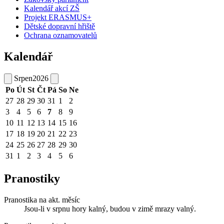
Kalendář akcí ZŠ
Projekt ERASMUS+
Dětské dopravní hřiště
Ochrana oznamovatelů
Kalendář
Srpen
2026
Po
Út
St
Čt
Pá
So
Ne
27
28
29
30
31
1
2
3
4
5
6
7
8
9
10
11
12
13
14
15
16
17
18
19
20
21
22
23
24
25
26
27
28
29
30
31
1
2
3
4
5
6
Pranostiky
Pranostika na akt. měsíc
Jsou-li v srpnu hory kalný, budou v zimě mrazy valný.