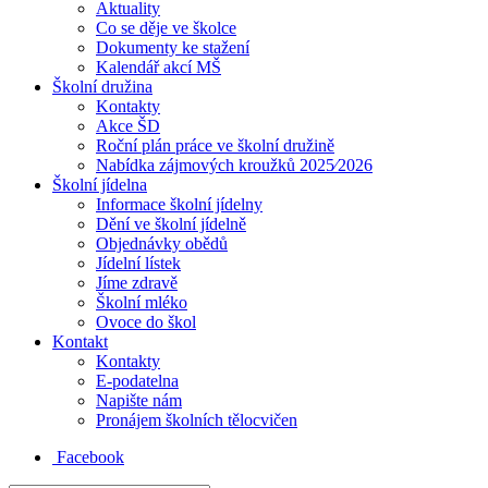
Aktuality
Co se děje ve školce
Dokumenty ke stažení
Kalendář akcí MŠ
Školní družina
Kontakty
Akce ŠD
Roční plán práce ve školní družině
Nabídka zájmových kroužků 2025⁄2026
Školní jídelna
Informace školní jídelny
Dění ve školní jídelně
Objednávky obědů
Jídelní lístek
Jíme zdravě
Školní mléko
Ovoce do škol
Kontakt
Kontakty
E-podatelna
Napište nám
Pronájem školních tělocvičen
Facebook