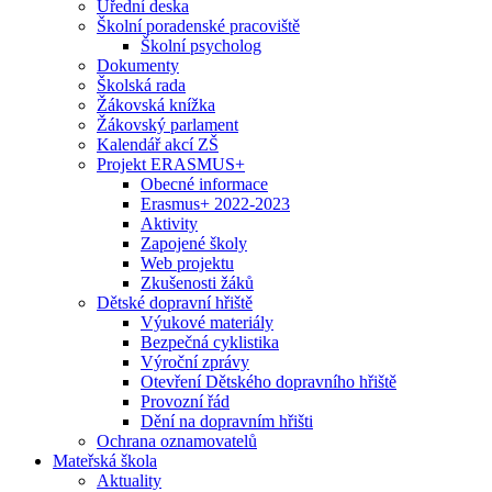
Úřední deska
Školní poradenské pracoviště
Školní psycholog
Dokumenty
Školská rada
Žákovská knížka
Žákovský parlament
Kalendář akcí ZŠ
Projekt ERASMUS+
Obecné informace
Erasmus+ 2022-2023
Aktivity
Zapojené školy
Web projektu
Zkušenosti žáků
Dětské dopravní hřiště
Výukové materiály
Bezpečná cyklistika
Výroční zprávy
Otevření Dětského dopravního hřiště
Provozní řád
Dění na dopravním hřišti
Ochrana oznamovatelů
Mateřská škola
Aktuality