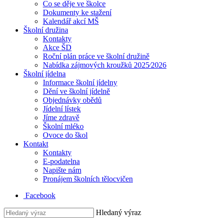
Co se děje ve školce
Dokumenty ke stažení
Kalendář akcí MŠ
Školní družina
Kontakty
Akce ŠD
Roční plán práce ve školní družině
Nabídka zájmových kroužků 2025⁄2026
Školní jídelna
Informace školní jídelny
Dění ve školní jídelně
Objednávky obědů
Jídelní lístek
Jíme zdravě
Školní mléko
Ovoce do škol
Kontakt
Kontakty
E-podatelna
Napište nám
Pronájem školních tělocvičen
Facebook
Hledaný výraz