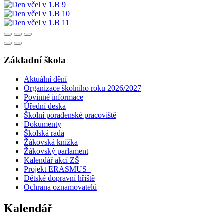
Základní škola
Aktuální dění
Organizace školního roku 2026/2027
Povinné informace
Úřední deska
Školní poradenské pracoviště
Dokumenty
Školská rada
Žákovská knížka
Žákovský parlament
Kalendář akcí ZŠ
Projekt ERASMUS+
Dětské dopravní hřiště
Ochrana oznamovatelů
Kalendář