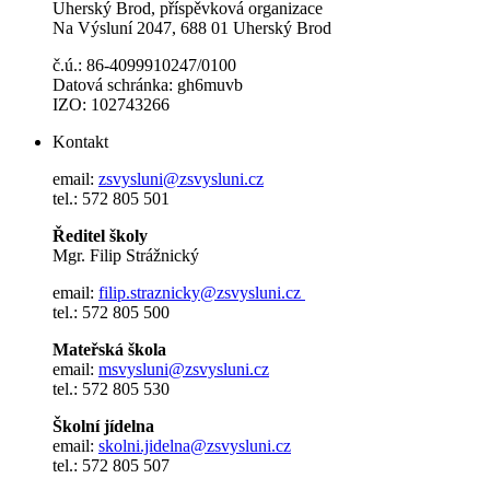
Uherský Brod, příspěvková organizace
Na Výsluní 2047, 688 01 Uherský Brod
č.ú.: 86-4099910247/0100
Datová schránka: gh6muvb
IZO: 102743266
Kontakt
email:
zsvysluni@zsvysluni.cz
tel.: 572 805 501
Ředitel školy
Mgr. Filip Strážnický
email:
filip.straznicky@zsvysluni.cz
tel.: 572 805 500
Mateřská škola
email:
msvysluni@zsvysluni.cz
tel.: 572 805 530
Školní jídelna
email:
skolni.jidelna@zsvysluni.cz
tel.: 572 805 507