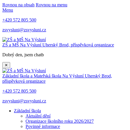
Rovnou na obsah
Rovnou na menu
Menu
+420 572 805 500
zsvysluni@zsvysluni.cz
ZŠ a MŠ Na Výsluní
Uherský Brod, příspěvková organizace
Dobrý den, jsem chatbot a js
✕
Základní škola a Mateřská škola Na Výsluní
Uherský Brod,
příspěvková organizace
+420 572 805 500
zsvysluni@zsvysluni.cz
Základní škola
Aktuální dění
Organizace školního roku 2026/2027
Povinné informace