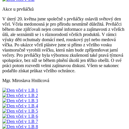
Akce u prvňáčků
V úterý 20. května jsme společně s prvňáčky oslavili světový den
včel. Včela medonosná je pro přírodu nesmírně důležitá. Prvňáčci
během dne zjišťovali nejen cenné informace a zajímavosti z včelích
úlů, ale seznámili se i s různorodostí včelích produktů. V rámci
výuky děti ochutnaly domácí med, rouskový pyl nebo medová
víčka. Po ukázce včelí plástve jsme si přímo z včelího vosku
vlastnoručně vyrobili svíčku, která nám bude zpříjemňovat jarní
večery. Pro prvňáčky byla výbornou zkušeností také pravá týmová
spolupráce, bez níž se během plnění úkolů jen těžko obešli. O své
práci potom rozvedli velmi zajímavou diskusi. Všem se nakonec
podařilo získat průkaz včelího ochránce.
Mgr. Miroslava Hnilicová