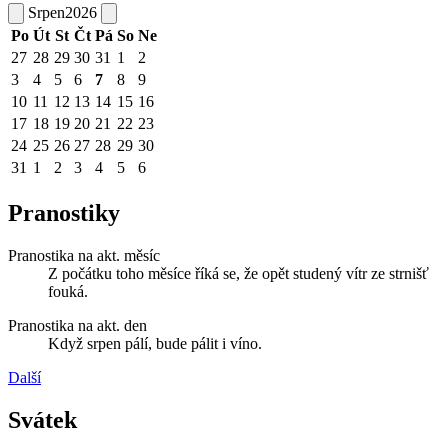
Srpen
2026
Po
Út
St
Čt
Pá
So
Ne
27
28
29
30
31
1
2
3
4
5
6
7
8
9
10
11
12
13
14
15
16
17
18
19
20
21
22
23
24
25
26
27
28
29
30
31
1
2
3
4
5
6
Pranostiky
Pranostika na akt. měsíc
Z počátku toho měsíce říká se, že opět studený vítr ze strnišť
fouká.
Pranostika na akt. den
Když srpen pálí, bude pálit i víno.
Další
Svátek