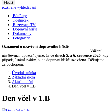
Hledat
rozšířené vyhledávání
EduPage
Jídelníček
Rezervace TV
Dopravní hřiště
Dokumenty
Fotogalerie
Oznámení o uzavření dopravního hřiště
Vážení
návštěvníci, upozorňujeme, že
ve dnech 5. a 6. července 2026
, kdy
připadají státní svátky, bude dopravní hřiště
uzavřeno
. Děkujeme
za pochopení.
Úvodní stránka
Základní škola
Aktuální dění
Den včel v 1.B
Den včel v 1.B