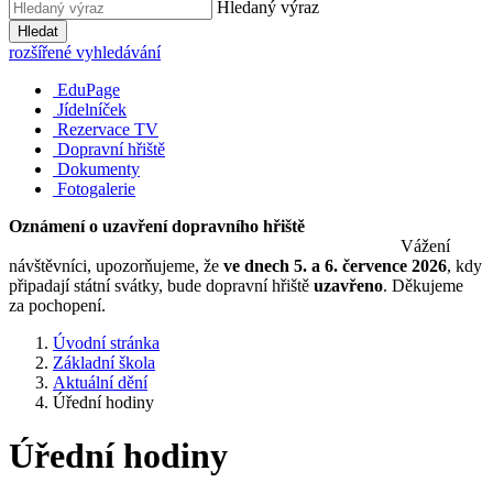
Hledaný výraz
Hledat
rozšířené vyhledávání
EduPage
Jídelníček
Rezervace TV
Dopravní hřiště
Dokumenty
Fotogalerie
Oznámení o uzavření dopravního hřiště
Vážení
návštěvníci, upozorňujeme, že
ve dnech 5. a 6. července 2026
, kdy
připadají státní svátky, bude dopravní hřiště
uzavřeno
. Děkujeme
za pochopení.
Úvodní stránka
Základní škola
Aktuální dění
Úřední hodiny
Úřední hodiny