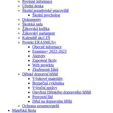
Povinné informace
Úřední deska
Školní poradenské pracoviště
Školní psycholog
Dokumenty
Školská rada
Žákovská knížka
Žákovský parlament
Kalendář akcí ZŠ
Projekt ERASMUS+
Obecné informace
Erasmus+ 2022-2023
Aktivity
Zapojené školy
Web projektu
Zkušenosti žáků
Dětské dopravní hřiště
Výukové materiály
Bezpečná cyklistika
Výroční zprávy
Otevření Dětského dopravního hřiště
Provozní řád
Dění na dopravním hřišti
Ochrana oznamovatelů
Mateřská škola