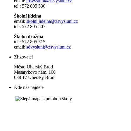
email:
msvysluni@zsvysluni.cz
tel.: 572 805 530
Školní jídelna
email:
skolni.jidelna@zsvysluni.cz
tel.: 572 805 507
Školní družina
tel.: 572 805 515
email:
sdvysluni@zsvysluni.cz
Zřizovatel
Město Uherský Brod
Masarykovo nám. 100
688 17 Uherský Brod
Kde nás najdete