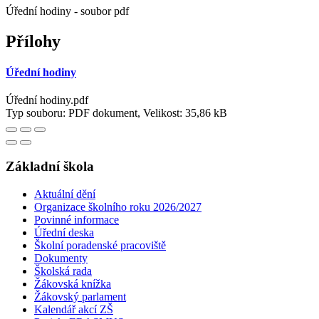
Úřední hodiny - soubor pdf
Přílohy
Úřední hodiny
Úřední hodiny.pdf
Typ souboru: PDF dokument, Velikost: 35,86 kB
Základní škola
Aktuální dění
Organizace školního roku 2026/2027
Povinné informace
Úřední deska
Školní poradenské pracoviště
Dokumenty
Školská rada
Žákovská knížka
Žákovský parlament
Kalendář akcí ZŠ