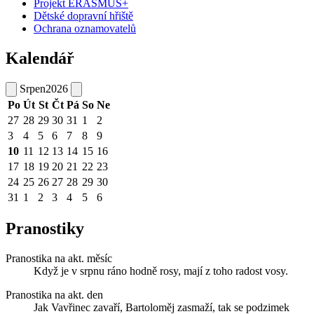
Projekt ERASMUS+
Dětské dopravní hřiště
Ochrana oznamovatelů
Kalendář
Srpen
2026
Po
Út
St
Čt
Pá
So
Ne
27
28
29
30
31
1
2
3
4
5
6
7
8
9
10
11
12
13
14
15
16
17
18
19
20
21
22
23
24
25
26
27
28
29
30
31
1
2
3
4
5
6
Pranostiky
Pranostika na akt. měsíc
Když je v srpnu ráno hodně rosy, mají z toho radost vosy.
Pranostika na akt. den
Jak Vavřinec zavaří, Bartoloměj zasmaží, tak se podzimek