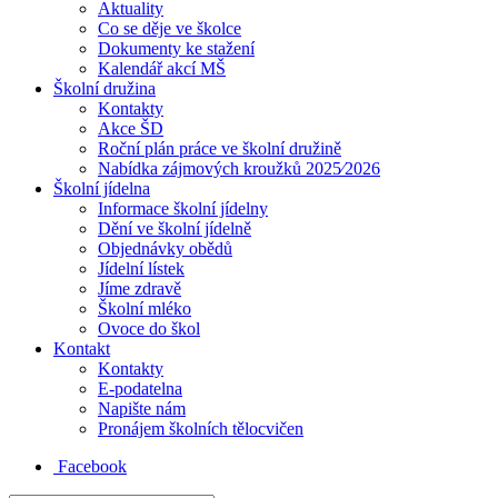
Aktuality
Co se děje ve školce
Dokumenty ke stažení
Kalendář akcí MŠ
Školní družina
Kontakty
Akce ŠD
Roční plán práce ve školní družině
Nabídka zájmových kroužků 2025⁄2026
Školní jídelna
Informace školní jídelny
Dění ve školní jídelně
Objednávky obědů
Jídelní lístek
Jíme zdravě
Školní mléko
Ovoce do škol
Kontakt
Kontakty
E-podatelna
Napište nám
Pronájem školních tělocvičen
Facebook