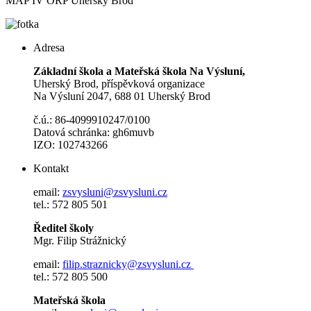
MAP IV ORP Uherský Brod
Adresa
Základní škola a Mateřská škola Na Výsluní,
Uherský Brod, příspěvková organizace
Na Výsluní 2047, 688 01 Uherský Brod
č.ú.: 86-4099910247/0100
Datová schránka: gh6muvb
IZO: 102743266
Kontakt
email:
zsvysluni@zsvysluni.cz
tel.: 572 805 501
Ředitel školy
Mgr. Filip Strážnický
email:
filip.straznicky@zsvysluni.cz
tel.: 572 805 500
Mateřská škola