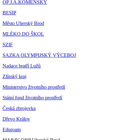
OP J.A.KOMENSKÝ
BESIP
Město Uherský Brod
MLÉKO DO ŠKOL
SZIF
SAZKA OLYMPIJSKÝ VÝCEBOJ
Nadace bratří Lužů
Zlínský kraj
Ministerstvo životního prostředí
Státní fond životního prostředí
Česká zbrojovka
Dřevo Králov
Eduroam