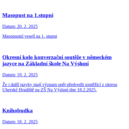
Masopust na 1.stupni
Datum:
20. 2. 2025
Masopustní veselí na 1. stupni
Okresní kolo konverzační soutěže v německém
jazyce na Základní škole Na Výsluní
Datum:
19. 2. 2025
Že i další jazyky mají význam opět předvedli soutěžící z okresu
Uherské Hradiště na ZŠ Na Výsluní dne 18.2.2025.
Knihobudka
Datum:
18. 2. 2025