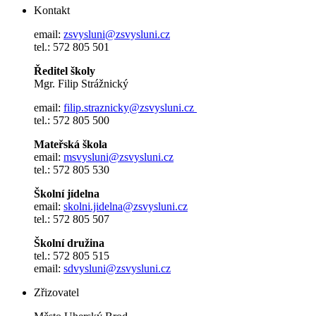
Kontakt
email:
zsvysluni@zsvysluni.cz
tel.: 572 805 501
Ředitel školy
Mgr. Filip Strážnický
email:
filip.straznicky@zsvysluni.cz
tel.: 572 805 500
Mateřská škola
email:
msvysluni@zsvysluni.cz
tel.: 572 805 530
Školní jídelna
email:
skolni.jidelna@zsvysluni.cz
tel.: 572 805 507
Školní družina
tel.: 572 805 515
email:
sdvysluni@zsvysluni.cz
Zřizovatel