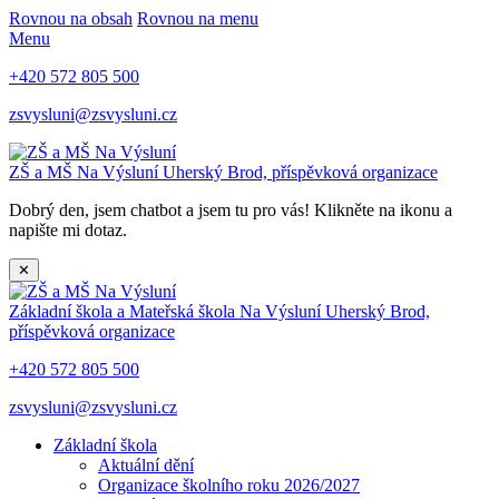
Rovnou na obsah
Rovnou na menu
Menu
+420 572 805 500
zsvysluni@zsvysluni.cz
ZŠ a MŠ Na Výsluní
Uherský Brod, příspěvková organizace
Dobrý den, jsem chatbot a jsem tu pro vás! Klikněte na ikonu a
napište mi dotaz.
✕
Základní škola a Mateřská škola Na Výsluní
Uherský Brod,
příspěvková organizace
+420 572 805 500
zsvysluni@zsvysluni.cz
Základní škola
Aktuální dění
Organizace školního roku 2026/2027