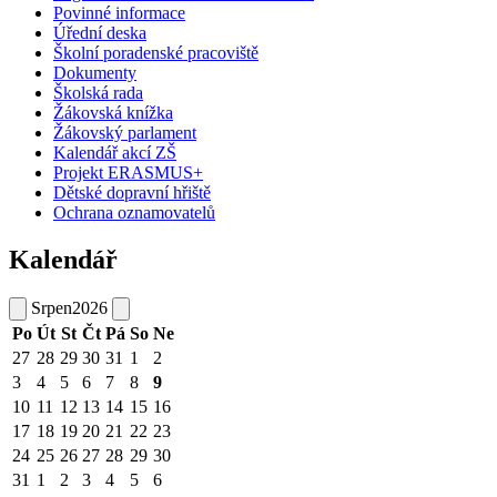
Povinné informace
Úřední deska
Školní poradenské pracoviště
Dokumenty
Školská rada
Žákovská knížka
Žákovský parlament
Kalendář akcí ZŠ
Projekt ERASMUS+
Dětské dopravní hřiště
Ochrana oznamovatelů
Kalendář
Srpen
2026
Po
Út
St
Čt
Pá
So
Ne
27
28
29
30
31
1
2
3
4
5
6
7
8
9
10
11
12
13
14
15
16
17
18
19
20
21
22
23
24
25
26
27
28
29
30
31
1
2
3
4
5
6