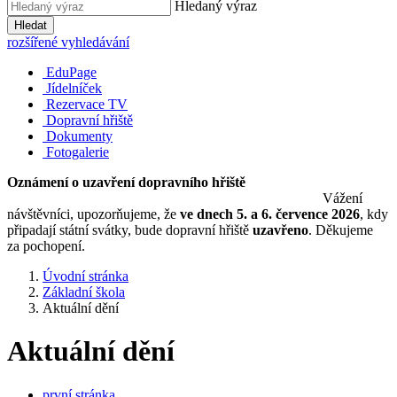
Hledaný výraz
Hledat
rozšířené vyhledávání
EduPage
Jídelníček
Rezervace TV
Dopravní hřiště
Dokumenty
Fotogalerie
Oznámení o uzavření dopravního hřiště
Vážení
návštěvníci, upozorňujeme, že
ve dnech 5. a 6. července 2026
, kdy
připadají státní svátky, bude dopravní hřiště
uzavřeno
. Děkujeme
za pochopení.
Úvodní stránka
Základní škola
Aktuální dění
Aktuální dění
první stránka