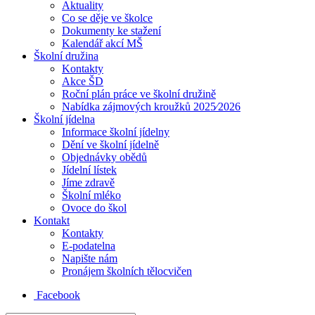
Aktuality
Co se děje ve školce
Dokumenty ke stažení
Kalendář akcí MŠ
Školní družina
Kontakty
Akce ŠD
Roční plán práce ve školní družině
Nabídka zájmových kroužků 2025⁄2026
Školní jídelna
Informace školní jídelny
Dění ve školní jídelně
Objednávky obědů
Jídelní lístek
Jíme zdravě
Školní mléko
Ovoce do škol
Kontakt
Kontakty
E-podatelna
Napište nám
Pronájem školních tělocvičen
Facebook