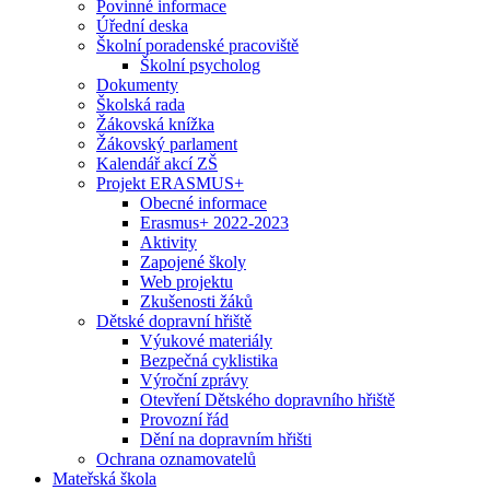
Povinné informace
Úřední deska
Školní poradenské pracoviště
Školní psycholog
Dokumenty
Školská rada
Žákovská knížka
Žákovský parlament
Kalendář akcí ZŠ
Projekt ERASMUS+
Obecné informace
Erasmus+ 2022-2023
Aktivity
Zapojené školy
Web projektu
Zkušenosti žáků
Dětské dopravní hřiště
Výukové materiály
Bezpečná cyklistika
Výroční zprávy
Otevření Dětského dopravního hřiště
Provozní řád
Dění na dopravním hřišti
Ochrana oznamovatelů
Mateřská škola