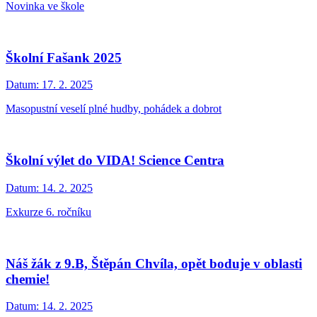
Novinka ve škole
Školní Fašank 2025
Datum:
17. 2. 2025
Masopustní veselí plné hudby, pohádek a dobrot
Školní výlet do VIDA! Science Centra
Datum:
14. 2. 2025
Exkurze 6. ročníku
Náš žák z 9.B, Štěpán Chvíla, opět boduje v oblasti
chemie!
Datum:
14. 2. 2025