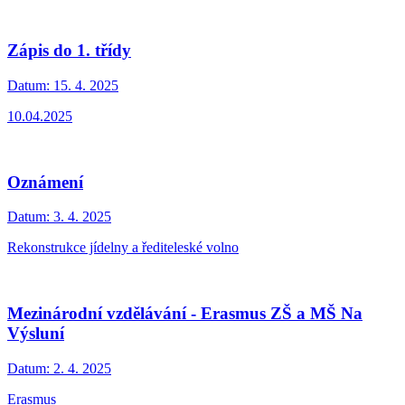
Zápis do 1. třídy
Datum:
15. 4. 2025
10.04.2025
Oznámení
Datum:
3. 4. 2025
Rekonstrukce jídelny a řediteleské volno
Mezinárodní vzdělávání - Erasmus ZŠ a MŠ Na
Výsluní
Datum:
2. 4. 2025
Erasmus