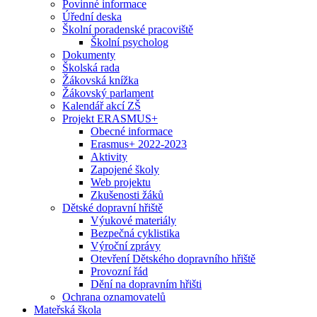
Povinné informace
Úřední deska
Školní poradenské pracoviště
Školní psycholog
Dokumenty
Školská rada
Žákovská knížka
Žákovský parlament
Kalendář akcí ZŠ
Projekt ERASMUS+
Obecné informace
Erasmus+ 2022-2023
Aktivity
Zapojené školy
Web projektu
Zkušenosti žáků
Dětské dopravní hřiště
Výukové materiály
Bezpečná cyklistika
Výroční zprávy
Otevření Dětského dopravního hřiště
Provozní řád
Dění na dopravním hřišti
Ochrana oznamovatelů
Mateřská škola