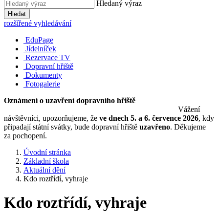
Hledaný výraz
Hledat
rozšířené vyhledávání
EduPage
Jídelníček
Rezervace TV
Dopravní hřiště
Dokumenty
Fotogalerie
Oznámení o uzavření dopravního hřiště
Vážení
návštěvníci, upozorňujeme, že
ve dnech 5. a 6. července 2026
, kdy
připadají státní svátky, bude dopravní hřiště
uzavřeno
. Děkujeme
za pochopení.
Úvodní stránka
Základní škola
Aktuální dění
Kdo roztřídí, vyhraje
Kdo roztřídí, vyhraje