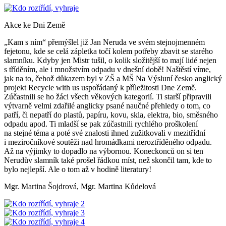
Akce ke Dni Země
„Kam s ním“ přemýšlel již Jan Neruda ve svém stejnojmenném
fejetonu, kde se celá zápletka točí kolem potřeby zbavit se starého
slamníku. Kdyby jen Mistr tušil, o kolik složitější to mají lidé nejen
s tříděním, ale i množstvím odpadu v dnešní době! Naštěstí víme,
jak na to, čehož důkazem byl v ZŠ a MŠ Na Výsluní česko anglický
projekt Recycle with us uspořádaný k příležitosti Dne Země.
Zúčastnili se ho žáci všech věkových kategorií. Ti starší připravili
výtvarně velmi zdařilé anglicky psané naučné přehledy o tom, co
patří, či nepatří do plastů, papíru, kovu, skla, elektra, bio, směsného
odpadu apod. Ti mladší se pak zúčastnili rychlého proškolení
na stejné téma a poté své znalosti ihned zužitkovali v mezitřídní
i meziročníkové soutěži nad hromádkami neroztříděného odpadu.
Až na výjimky to dopadlo na výbornou. Koneckonců on si ten
Nerudův slamník také prošel řádkou míst, než skončil tam, kde to
bylo nejlepší. Ale o tom až v hodině literatury!
Mgr. Martina Šojdrová, Mgr. Martina Kůdelová