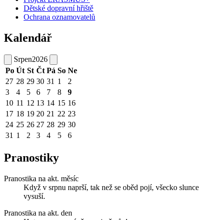
Dětské dopravní hřiště
Ochrana oznamovatelů
Kalendář
Srpen
2026
Po
Út
St
Čt
Pá
So
Ne
27
28
29
30
31
1
2
3
4
5
6
7
8
9
10
11
12
13
14
15
16
17
18
19
20
21
22
23
24
25
26
27
28
29
30
31
1
2
3
4
5
6
Pranostiky
Pranostika na akt. měsíc
Když v srpnu naprší, tak než se oběd pojí, všecko slunce
vysuší.
Pranostika na akt. den