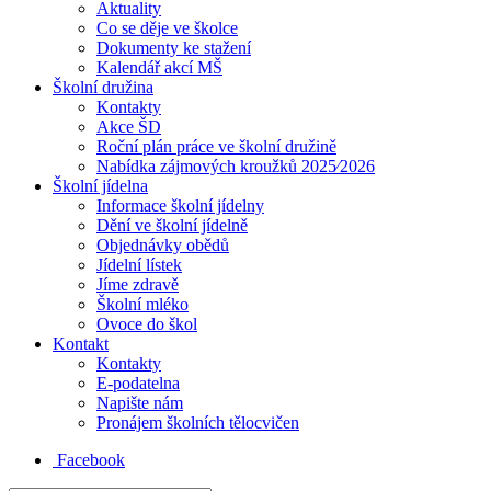
Aktuality
Co se děje ve školce
Dokumenty ke stažení
Kalendář akcí MŠ
Školní družina
Kontakty
Akce ŠD
Roční plán práce ve školní družině
Nabídka zájmových kroužků 2025⁄2026
Školní jídelna
Informace školní jídelny
Dění ve školní jídelně
Objednávky obědů
Jídelní lístek
Jíme zdravě
Školní mléko
Ovoce do škol
Kontakt
Kontakty
E-podatelna
Napište nám
Pronájem školních tělocvičen
Facebook