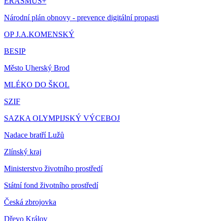
ERASMUS+
Národní plán obnovy - prevence digitální propasti
OP J.A.KOMENSKÝ
BESIP
Město Uherský Brod
MLÉKO DO ŠKOL
SZIF
SAZKA OLYMPIJSKÝ VÝCEBOJ
Nadace bratří Lužů
Zlínský kraj
Ministerstvo životního prostředí
Státní fond životního prostředí
Česká zbrojovka
Dřevo Králov