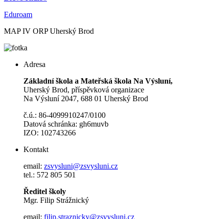
Eduroam
MAP IV ORP Uherský Brod
Adresa
Základní škola a Mateřská škola Na Výsluní,
Uherský Brod, příspěvková organizace
Na Výsluní 2047, 688 01 Uherský Brod
č.ú.: 86-4099910247/0100
Datová schránka: gh6muvb
IZO: 102743266
Kontakt
email:
zsvysluni@zsvysluni.cz
tel.: 572 805 501
Ředitel školy
Mgr. Filip Strážnický
email:
filip.straznicky@zsvysluni.cz