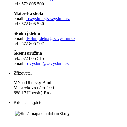
tel.: 572 805 500
Mateřská škola
email:
msvysluni@zsvysluni.cz
tel.: 572 805 530
Školní jídelna
email:
skolni.jidelna@zsvysluni.cz
tel.: 572 805 507
Školní družina
tel.: 572 805 515
email:
sdvysluni@zsvysluni.cz
Zřizovatel
Město Uherský Brod
Masarykovo nám. 100
688 17 Uherský Brod
Kde nás najdete