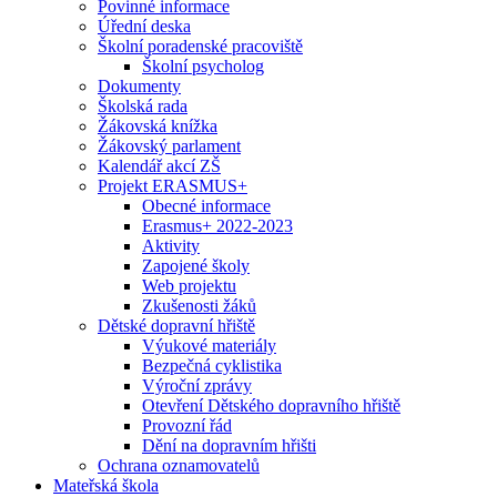
Povinné informace
Úřední deska
Školní poradenské pracoviště
Školní psycholog
Dokumenty
Školská rada
Žákovská knížka
Žákovský parlament
Kalendář akcí ZŠ
Projekt ERASMUS+
Obecné informace
Erasmus+ 2022-2023
Aktivity
Zapojené školy
Web projektu
Zkušenosti žáků
Dětské dopravní hřiště
Výukové materiály
Bezpečná cyklistika
Výroční zprávy
Otevření Dětského dopravního hřiště
Provozní řád
Dění na dopravním hřišti
Ochrana oznamovatelů
Mateřská škola