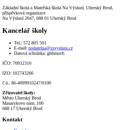
Základní škola a Mateřská škola Na Výsluní, Uherský Brod,
příspěvková organizace
Na Výsluní 2047, 688 01 Uherský Brod
Kancelář školy
Tel.: 572 805 501
E-mail:
podatelna@zsvysluni.cz
Datová schránka: gh6muvb
IČO: ​70932310
IZO: 102743266
č.ú.: 86-4099910247/0100
Zřizovatel školy: ​
Město Uherský Brod
Masarykovo nám. 100
688 17 Uherský Brod
Kontakt