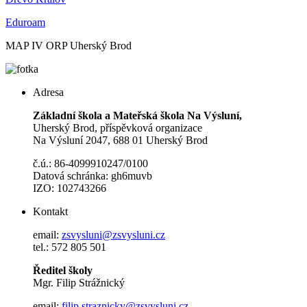
Eduroam
MAP IV ORP Uherský Brod
Adresa
Základní škola a Mateřská škola Na Výsluní,
Uherský Brod, příspěvková organizace
Na Výsluní 2047, 688 01 Uherský Brod
č.ú.: 86-4099910247/0100
Datová schránka: gh6muvb
IZO: 102743266
Kontakt
email:
zsvysluni@zsvysluni.cz
tel.: 572 805 501
Ředitel školy
Mgr. Filip Strážnický
email:
filip.straznicky@zsvysluni.cz