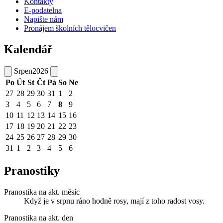
Kontakty
E-podatelna
Napište nám
Pronájem školních tělocvičen
Kalendář
Srpen
2026
Po
Út
St
Čt
Pá
So
Ne
27
28
29
30
31
1
2
3
4
5
6
7
8
9
10
11
12
13
14
15
16
17
18
19
20
21
22
23
24
25
26
27
28
29
30
31
1
2
3
4
5
6
Pranostiky
Pranostika na akt. měsíc
Když je v srpnu ráno hodně rosy, mají z toho radost vosy.
Pranostika na akt. den