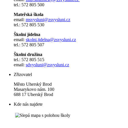
tel.: 572 805 500
Mateřská škola
email:
msvysluni@zsvysluni.cz
tel.: 572 805 530
Školní jídelna
email:
skolni.jidelna@zsvysluni.cz
tel.: 572 805 507
Školní družina
tel.: 572 805 515
email:
sdvysluni@zsvysluni.cz
Zřizovatel
Město Uherský Brod
Masarykovo nám. 100
688 17 Uherský Brod
Kde nás najdete