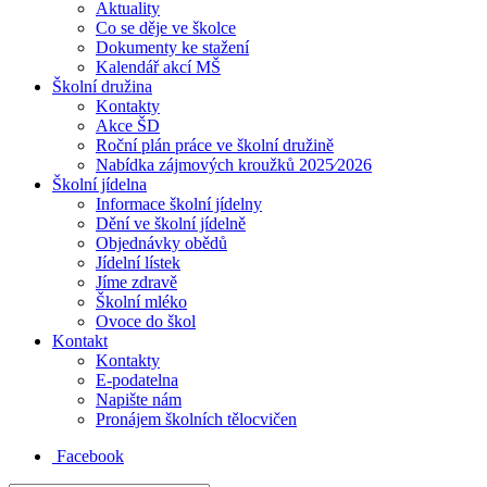
Aktuality
Co se děje ve školce
Dokumenty ke stažení
Kalendář akcí MŠ
Školní družina
Kontakty
Akce ŠD
Roční plán práce ve školní družině
Nabídka zájmových kroužků 2025⁄2026
Školní jídelna
Informace školní jídelny
Dění ve školní jídelně
Objednávky obědů
Jídelní lístek
Jíme zdravě
Školní mléko
Ovoce do škol
Kontakt
Kontakty
E-podatelna
Napište nám
Pronájem školních tělocvičen
Facebook