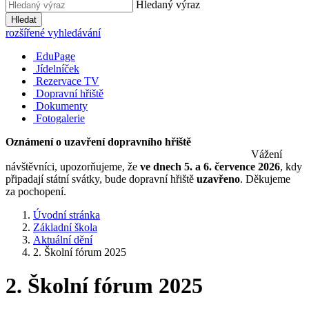
Hledaný výraz
Hledat
rozšířené vyhledávání
EduPage
Jídelníček
Rezervace TV
Dopravní hřiště
Dokumenty
Fotogalerie
Oznámení o uzavření dopravního hřiště
Vážení
návštěvníci, upozorňujeme, že
ve dnech 5. a 6. července 2026
, kdy
připadají státní svátky, bude dopravní hřiště
uzavřeno
. Děkujeme
za pochopení.
Úvodní stránka
Základní škola
Aktuální dění
2. Školní fórum 2025
2. Školní fórum 2025