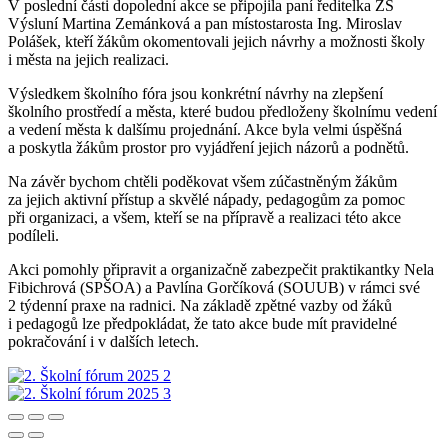
V poslední části dopolední akce se připojila paní ředitelka ZŠ
Výsluní Martina Zemánková a pan místostarosta Ing. Miroslav
Polášek, kteří žákům okomentovali jejich návrhy a možnosti školy
i města na jejich realizaci.
Výsledkem školního fóra jsou konkrétní návrhy na zlepšení
školního prostředí a města, které budou předloženy školnímu vedení
a vedení města k dalšímu projednání. Akce byla velmi úspěšná
a poskytla žákům prostor pro vyjádření jejich názorů a podnětů.
Na závěr bychom chtěli poděkovat všem zúčastněným žákům
za jejich aktivní přístup a skvělé nápady, pedagogům za pomoc
při organizaci, a všem, kteří se na přípravě a realizaci této akce
podíleli.
Akci pomohly připravit a organizačně zabezpečit praktikantky Nela
Fibichrová (SPŠOA) a Pavlína Gorčíková (SOUUB) v rámci své
2 týdenní praxe na radnici. Na základě zpětné vazby od žáků
i pedagogů lze předpokládat, že tato akce bude mít pravidelné
pokračování i v dalších letech.