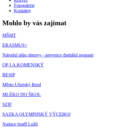
Rozvrh
Fotogalerie
Kontakty
Mohlo by vás zajímat
MŠMT
ERASMUS+
Národní plán obnovy - prevence digitální propasti
OP J.A.KOMENSKÝ
BESIP
Město Uherský Brod
MLÉKO DO ŠKOL
SZIF
SAZKA OLYMPIJSKÝ VÝCEBOJ
Nadace bratří Lužů