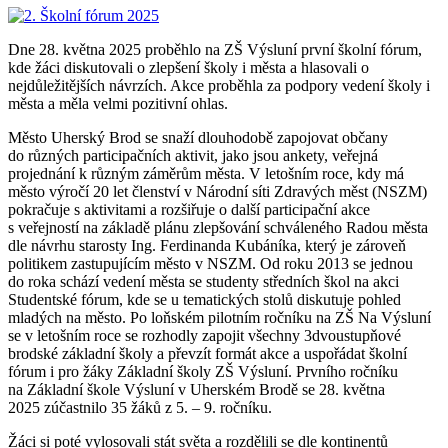
Dne 28. května 2025 proběhlo na ZŠ Výsluní první školní fórum,
kde žáci diskutovali o zlepšení školy i města a hlasovali o
nejdůležitějších návrzích. Akce proběhla za podpory vedení školy i
města a měla velmi pozitivní ohlas.
Město Uherský Brod se snaží dlouhodobě zapojovat občany
do různých participačních aktivit, jako jsou ankety, veřejná
projednání k různým záměrům města. V letošním roce, kdy má
město výročí 20 let členství v Národní síti Zdravých měst (NSZM)
pokračuje s aktivitami a rozšiřuje o další participační akce
s veřejností na základě plánu zlepšování schváleného Radou města
dle návrhu starosty Ing. Ferdinanda Kubáníka, který je zároveň
politikem zastupujícím město v NSZM. Od roku 2013 se jednou
do roka schází vedení města se studenty středních škol na akci
Studentské fórum, kde se u tematických stolů diskutuje pohled
mladých na město. Po loňském pilotním ročníku na ZŠ Na Výsluní
se v letošním roce se rozhodly zapojit všechny 3dvoustupňové
brodské základní školy a převzít formát akce a uspořádat školní
fórum i pro žáky Základní školy ZŠ Výsluní. Prvního ročníku
na Základní škole Výsluní v Uherském Brodě se 28. května
2025 zúčastnilo 35 žáků z 5. – 9. ročníku.
Žáci si poté vylosovali stát světa a rozdělili se dle kontinentů