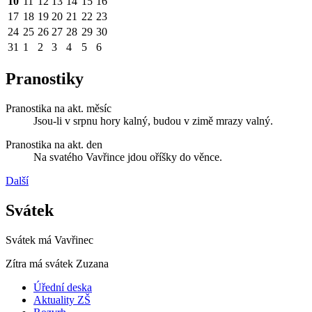
10
11
12
13
14
15
16
17
18
19
20
21
22
23
24
25
26
27
28
29
30
31
1
2
3
4
5
6
Pranostiky
Pranostika na akt. měsíc
Jsou-li v srpnu hory kalný, budou v zimě mrazy valný.
Pranostika na akt. den
Na svatého Vavřince jdou oříšky do věnce.
Další
Svátek
Svátek má
Vavřinec
Zítra má svátek
Zuzana
Úřední deska
Aktuality ZŠ