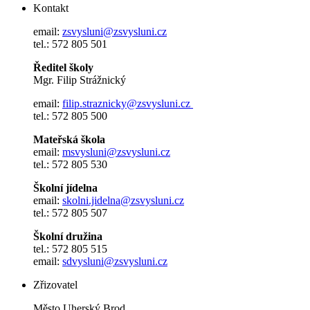
Kontakt
email:
zsvysluni@zsvysluni.cz
tel.: 572 805 501
Ředitel školy
Mgr. Filip Strážnický
email:
filip.straznicky@zsvysluni.cz
tel.: 572 805 500
Mateřská škola
email:
msvysluni@zsvysluni.cz
tel.: 572 805 530
Školní jídelna
email:
skolni.jidelna@zsvysluni.cz
tel.: 572 805 507
Školní družina
tel.: 572 805 515
email:
sdvysluni@zsvysluni.cz
Zřizovatel
Město Uherský Brod