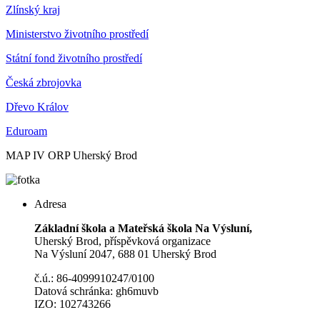
Zlínský kraj
Ministerstvo životního prostředí
Státní fond životního prostředí
Česká zbrojovka
Dřevo Králov
Eduroam
MAP IV ORP Uherský Brod
Adresa
Základní škola a Mateřská škola Na Výsluní,
Uherský Brod, příspěvková organizace
Na Výsluní 2047, 688 01 Uherský Brod
č.ú.: 86-4099910247/0100
Datová schránka: gh6muvb
IZO: 102743266