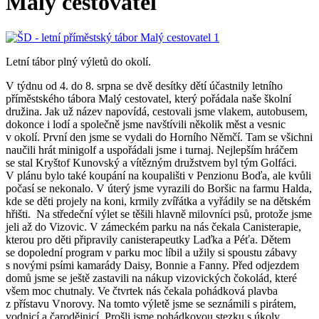
Malý cestovatel
Letní tábor plný výletů do okolí.
V týdnu od 4. do 8. srpna se dvě desítky dětí účastnily letního
příměstského tábora Malý cestovatel, který pořádala naše školní
družina. Jak už název napovídá, cestovali jsme vlakem, autobusem,
dokonce i lodí a společně jsme navštívili několik měst a vesnic
v okolí. První den jsme se vydali do Horního Němčí. Tam se všichni
naučili hrát minigolf a uspořádali jsme i turnaj. Nejlepším hráčem
se stal Kryštof Kunovský a vítězným družstvem byl tým Golfáci.
V plánu bylo také koupání na koupališti v Penzionu Boďa, ale kvůli
počasí se nekonalo. V úterý jsme vyrazili do Boršic na farmu Halda,
kde se děti projely na koni, krmily zvířátka a vyřádily se na dětském
hřišti. Na středeční výlet se těšili hlavně milovníci psů, protože jsme
jeli až do Vizovic. V zámeckém parku na nás čekala Canisterapie,
kterou pro děti připravily canisterapeutky Laďka a Péťa. Dětem
se dopolední program v parku moc líbil a užily si spoustu zábavy
s novými psími kamarády Daisy, Bonnie a Fanny. Před odjezdem
domů jsme se ještě zastavili na nákup vizovických čokolád, které
všem moc chutnaly. Ve čtvrtek nás čekala pohádková plavba
z přístavu Vnorovy. Na tomto výletě jsme se seznámili s pirátem,
vodnicí a čarodějnicí. Prošli jsme pohádkovou stezku s úkoly