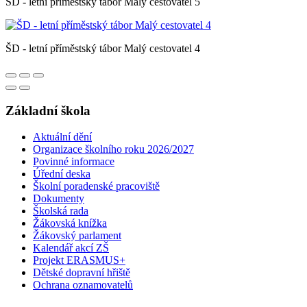
ŠD - letní příměstský tábor Malý cestovatel 5
ŠD - letní příměstský tábor Malý cestovatel 4
Základní škola
Aktuální dění
Organizace školního roku 2026/2027
Povinné informace
Úřední deska
Školní poradenské pracoviště
Dokumenty
Školská rada
Žákovská knížka
Žákovský parlament
Kalendář akcí ZŠ
Projekt ERASMUS+
Dětské dopravní hřiště
Ochrana oznamovatelů