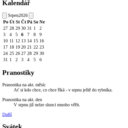
Kalendář
Srpen
2026
Po
Út
St
Čt
Pá
So
Ne
27
28
29
30
31
1
2
3
4
5
6
7
8
9
10
11
12
13
14
15
16
17
18
19
20
21
22
23
24
25
26
27
28
29
30
31
1
2
3
4
5
6
Pranostiky
Pranostika na akt. měsíc
Ať si kdo chce, co chce říká - v srpnu ještě do rybníka.
Pranostika na akt. den
V srpnu již nelze slunci mnoho věřit.
Další
Svátek