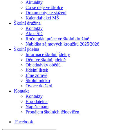
Aktuality
Co se děje ve školce
Dokumenty ke stažení
Kalendář akcí MŠ
Školní družina
Kontakty
Akce ŠD
Roční plán práce ve školní družině
Nabídka zájmových kroužků 2025⁄2026
Školní jídelna
Informace školní jídelny
Dění ve školní jídelně
Objednávky obědů
Jídelní lístek
Jíme zdravě
Školní mléko
Ovoce do škol
Kontakt
Kontakty
E-podatelna
Napište nám
Pronájem školních tělocvičen
Facebook