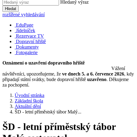
Hledaný výraz
Hledat
rozšířené vyhledávání
EduPage
Jídelníček
Rezervace TV
Dopravní hřiště
Dokumenty
Fotogalerie
Oznámení o uzavření dopravního hřiště
Vážení
návštěvníci, upozorňujeme, že
ve dnech 5. a 6. července 2026
, kdy
připadají státní svátky, bude dopravní hřiště
uzavřeno
. Děkujeme
za pochopení.
Úvodní stránka
Základní škola
Aktuální dění
ŠD - letní příměstský tábor Malý...
ŠD - letní příměstský tábor