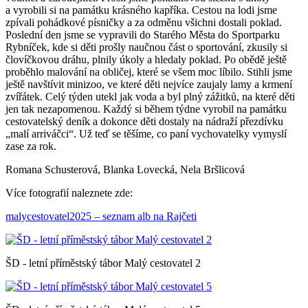
a vyrobili si na památku krásného kapříka. Cestou na lodi jsme
zpívali pohádkové písničky a za odměnu všichni dostali poklad.
Poslední den jsme se vypravili do Starého Města do Sportparku
Rybníček, kde si děti prošly naučnou část o sportování, zkusily si
človíčkovou dráhu, plnily úkoly a hledaly poklad. Po obědě ještě
proběhlo malování na obličej, které se všem moc líbilo. Stihli jsme
ještě navštívit minizoo, ve které děti nejvíce zaujaly lamy a krmení
zvířátek. Celý týden utekl jak voda a byl plný zážitků, na které děti
jen tak nezapomenou. Každý si během týdne vyrobil na památku
cestovatelský deník a dokonce děti dostaly na nádraží přezdívku
„malí arriváčci“. Už teď se těšíme, co paní vychovatelky vymyslí
zase za rok.
Romana Schusterová, Blanka Lovecká, Nela Bršlicová
Více fotografií naleznete zde:
malycestovatel2025 – seznam alb na Rajčeti
ŠD - letní příměstský tábor Malý cestovatel 2