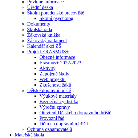
Povinné informace
Úřední deska
Školní poradenské pracoviště
Školní psycholog
Dokumenty
Školská rada
Žákovská knížka
Žákovský parlament
Kalendář akcí ZŠ
Projekt ERASMUS+
Obecné informace
Erasmus+ 2022-2023
Aktivity
Zapojené školy
Web projektu
Zkušenosti žáků
Dětské dopravní hřiště
Výukové materiály
Bezpečná cyklistika
Výroční zprávy
Otevření Dětského dopravního hřiště
Provozní řád
Dění na dopravním hřišti
Ochrana oznamovatelů
Mateřská škola