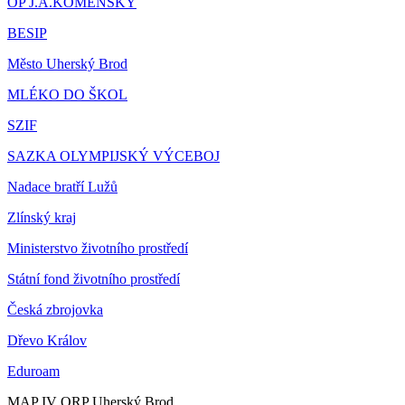
OP J.A.KOMENSKÝ
BESIP
Město Uherský Brod
MLÉKO DO ŠKOL
SZIF
SAZKA OLYMPIJSKÝ VÝCEBOJ
Nadace bratří Lužů
Zlínský kraj
Ministerstvo životního prostředí
Státní fond životního prostředí
Česká zbrojovka
Dřevo Králov
Eduroam
MAP IV ORP Uherský Brod