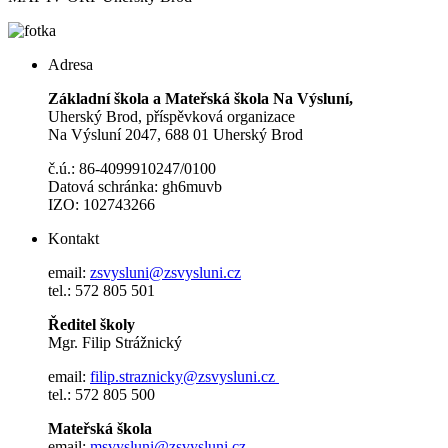
Adresa
Základní škola a Mateřská škola Na Výsluní,
Uherský Brod, příspěvková organizace
Na Výsluní 2047, 688 01 Uherský Brod
č.ú.: 86-4099910247/0100
Datová schránka: gh6muvb
IZO: 102743266
Kontakt
email:
zsvysluni@zsvysluni.cz
tel.: 572 805 501
Ředitel školy
Mgr. Filip Strážnický
email:
filip.straznicky@zsvysluni.cz
tel.: 572 805 500
Mateřská škola
email:
msvysluni@zsvysluni.cz