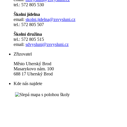
tel.: 572 805 530
Školní jídelna
email:
skolni.jidelna@zsvysluni.cz
tel.: 572 805 507
Školní družina
tel.: 572 805 515
email:
sdvysluni@zsvysluni.cz
Zřizovatel
Město Uherský Brod
Masarykovo nám. 100
688 17 Uherský Brod
Kde nás najdete