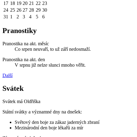
17
18
19
20
21
22
23
24
25
26
27
28
29
30
31
1
2
3
4
5
6
Pranostiky
Pranostika na akt. měsíc
Co srpen neuvaří, to už září nedosmaží.
Pranostika na akt. den
V srpnu již nelze slunci mnoho věřit.
Další
Svátek
Svátek má
Oldřiška
Státní svátky a významné dny na dnešek:
Světový den boje za zákaz jaderných zbraní
Mezinárodní den boje lékařů za mír