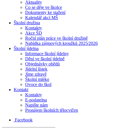
Aktuality
Co se děje ve školce
Dokumenty ke stažení
Kalendář akcí MŠ
Školní družina
Kontakty
Akce ŠD
Roční plán práce ve školní družině
Nabídka zájmových kroužků 2025⁄2026
Školní jídelna
Informace školní jídelny
Dění ve školní jídelně
Objednávky obědů
Jídelní lístek
Jíme zdravě
Školní mléko
Ovoce do škol
Kontakt
Kontakty
E-podatelna
Napište nám
Pronájem školních tělocvičen
Facebook