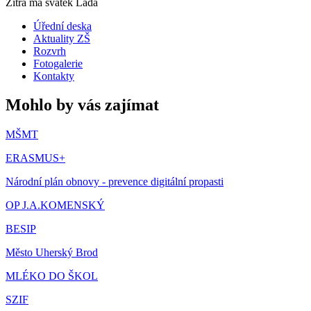
Zítra má svátek
Lada
Úřední deska
Aktuality ZŠ
Rozvrh
Fotogalerie
Kontakty
Mohlo by vás zajímat
MŠMT
ERASMUS+
Národní plán obnovy - prevence digitální propasti
OP J.A.KOMENSKÝ
BESIP
Město Uherský Brod
MLÉKO DO ŠKOL
SZIF