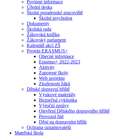
Povinné informace
Úřední deska
Školní poradenské pracoviště
Školní psycholog
Dokumenty
Školská rada
Žákovská knížka
Žákovský parlament
Kalendář akcí ZŠ
Projekt ERASMUS+
Obecné informace
Erasmus+ 2022-2023
Aktivity
Zapojené školy
Web projektu
Zkušenosti žáků
Dětské dopravní hřiště
Výukové materiály
Bezpečná cyklistika
Výroční zprávy
Otevření Dětského dopravního hřiště
Provozní řád
Dění na dopravním hřišti
Ochrana oznamovatelů
Mateřská škola