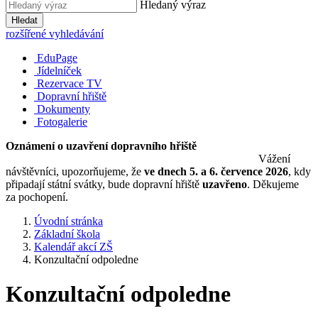
Hledaný výraz
Hledat
rozšířené vyhledávání
EduPage
Jídelníček
Rezervace TV
Dopravní hřiště
Dokumenty
Fotogalerie
Oznámení o uzavření dopravního hřiště
Vážení
návštěvníci, upozorňujeme, že
ve dnech 5. a 6. července 2026
, kdy
připadají státní svátky, bude dopravní hřiště
uzavřeno
. Děkujeme
za pochopení.
Úvodní stránka
Základní škola
Kalendář akcí ZŠ
Konzultační odpoledne
Konzultační odpoledne