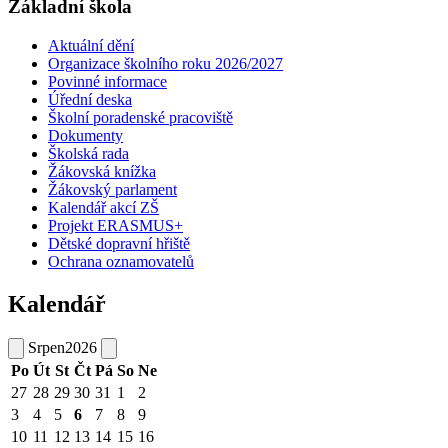
Základní škola
Aktuální dění
Organizace školního roku 2026/2027
Povinné informace
Úřední deska
Školní poradenské pracoviště
Dokumenty
Školská rada
Žákovská knížka
Žákovský parlament
Kalendář akcí ZŠ
Projekt ERASMUS+
Dětské dopravní hřiště
Ochrana oznamovatelů
Kalendář
Srpen
2026
Po
Út
St
Čt
Pá
So
Ne
27
28
29
30
31
1
2
3
4
5
6
7
8
9
10
11
12
13
14
15
16