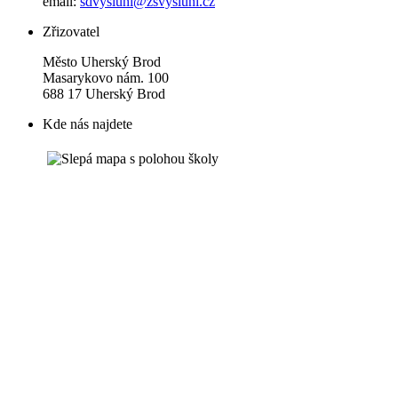
email:
sdvysluni@zsvysluni.cz
Zřizovatel
Město Uherský Brod
Masarykovo nám. 100
688 17 Uherský Brod
Kde nás najdete