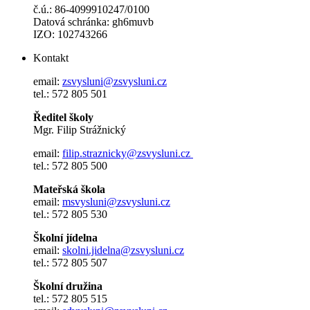
č.ú.: 86-4099910247/0100
Datová schránka: gh6muvb
IZO: 102743266
Kontakt
email:
zsvysluni@zsvysluni.cz
tel.: 572 805 501
Ředitel školy
Mgr. Filip Strážnický
email:
filip.straznicky@zsvysluni.cz
tel.: 572 805 500
Mateřská škola
email:
msvysluni@zsvysluni.cz
tel.: 572 805 530
Školní jídelna
email:
skolni.jidelna@zsvysluni.cz
tel.: 572 805 507
Školní družina
tel.: 572 805 515