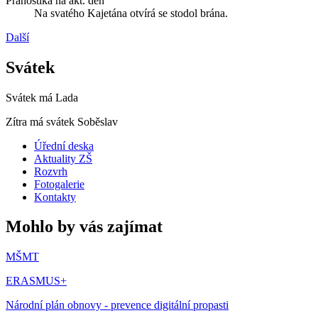
Pranostika na akt. den
Na svatého Kajetána otvírá se stodol brána.
Další
Svátek
Svátek má
Lada
Zítra má svátek
Soběslav
Úřední deska
Aktuality ZŠ
Rozvrh
Fotogalerie
Kontakty
Mohlo by vás zajímat
MŠMT
ERASMUS+
Národní plán obnovy - prevence digitální propasti