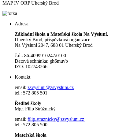
MAP IV ORP Uherský Brod
Adresa
Základní škola a Mateřská škola Na Výsluní,
Uherský Brod, příspěvková organizace
Na Výsluní 2047, 688 01 Uherský Brod
č.ú.: 86-4099910247/0100
Datová schránka: gh6muvb
IZO: 102743266
Kontakt
email:
zsvysluni@zsvysluni.cz
tel.: 572 805 501
Ředitel školy
Mgr. Filip Strážnický
email:
filip.straznicky@zsvysluni.cz
tel.: 572 805 500
Mateřská škola