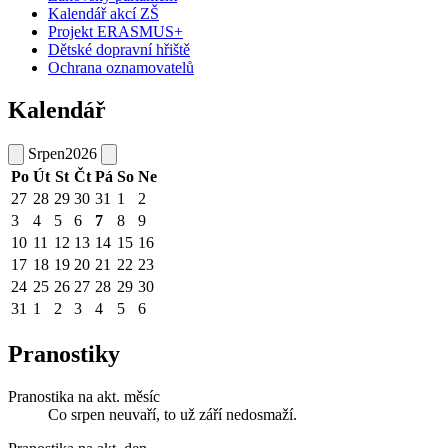
Kalendář akcí ZŠ
Projekt ERASMUS+
Dětské dopravní hřiště
Ochrana oznamovatelů
Kalendář
Srpen
2026
Po
Út
St
Čt
Pá
So
Ne
27
28
29
30
31
1
2
3
4
5
6
7
8
9
10
11
12
13
14
15
16
17
18
19
20
21
22
23
24
25
26
27
28
29
30
31
1
2
3
4
5
6
Pranostiky
Pranostika na akt. měsíc
Co srpen neuvaří, to už září nedosmaží.