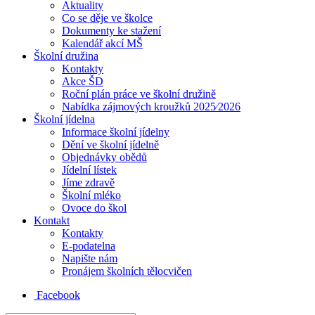
Aktuality
Co se děje ve školce
Dokumenty ke stažení
Kalendář akcí MŠ
Školní družina
Kontakty
Akce ŠD
Roční plán práce ve školní družině
Nabídka zájmových kroužků 2025⁄2026
Školní jídelna
Informace školní jídelny
Dění ve školní jídelně
Objednávky obědů
Jídelní lístek
Jíme zdravě
Školní mléko
Ovoce do škol
Kontakt
Kontakty
E-podatelna
Napište nám
Pronájem školních tělocvičen
Facebook