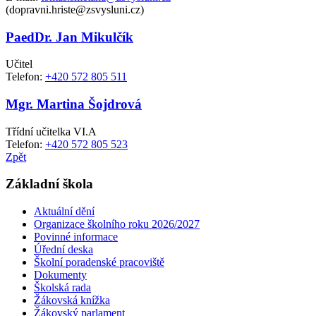
(dopravni.hriste@zsvysluni.cz)
PaedDr. Jan Mikulčík
Učitel
Telefon:
+420 572 805 511
Mgr. Martina Šojdrová
Třídní učitelka VI.A
Telefon:
+420 572 805 523
Zpět
Základní škola
Aktuální dění
Organizace školního roku 2026/2027
Povinné informace
Úřední deska
Školní poradenské pracoviště
Dokumenty
Školská rada
Žákovská knížka
Žákovský parlament