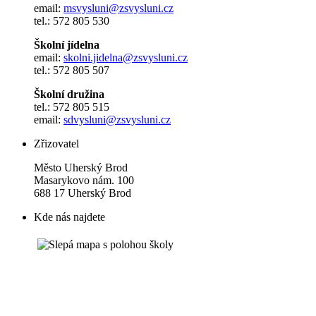
email:
msvysluni@zsvysluni.cz
tel.: 572 805 530
Školní jídelna
email:
skolni.jidelna@zsvysluni.cz
tel.: 572 805 507
Školní družina
tel.: 572 805 515
email:
sdvysluni@zsvysluni.cz
Zřizovatel
Město Uherský Brod
Masarykovo nám. 100
688 17 Uherský Brod
Kde nás najdete