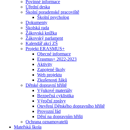
Povinné informace
Úřední deska
Školní poradenské pracoviště
Školní psycholog
Dokumenty
Školská rada
Žákovská knížka
Žákovský parlament
Kalendář akcí ZŠ
Projekt ERASMUS+
Obecné informace
Erasmus+ 2022-2023
Aktivity
Zapojené školy
Web projektu
Zkušenosti žáků
Dětské dopravní hřiště
Výukové materiály
Bezpečná cyklistika
Výroční zprávy
Otevření Dětského dopravního hřiště
Provozní řád
Dění na dopravním hřišti
Ochrana oznamovatelů
Mateřská škola