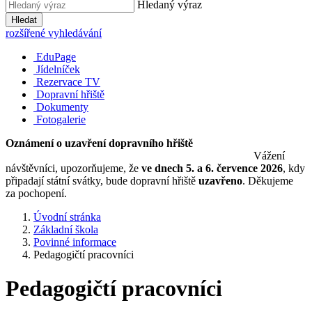
Hledaný výraz
Hledat
rozšířené vyhledávání
EduPage
Jídelníček
Rezervace TV
Dopravní hřiště
Dokumenty
Fotogalerie
Oznámení o uzavření dopravního hřiště
Vážení
návštěvníci, upozorňujeme, že
ve dnech 5. a 6. července 2026
, kdy
připadají státní svátky, bude dopravní hřiště
uzavřeno
. Děkujeme
za pochopení.
Úvodní stránka
Základní škola
Povinné informace
Pedagogičtí pracovníci
Pedagogičtí pracovníci