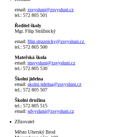
email:
zsvysluni@zsvysluni.cz
tel.: 572 805 501
Ředitel školy
Mgr. Filip Strážnický
email:
filip.straznicky@zsvysluni.cz
tel.: 572 805 500
Mateřská škola
email:
msvysluni@zsvysluni.cz
tel.: 572 805 530
Školní jídelna
email:
skolni.jidelna@zsvysluni.cz
tel.: 572 805 507
Školní družina
tel.: 572 805 515
email:
sdvysluni@zsvysluni.cz
Zřizovatel
Město Uherský Brod