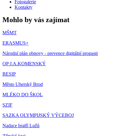
Fotogalerie
Kontakty
Mohlo by vás zajímat
MŠMT
ERASMUS+
Národní plán obnovy - prevence digitální propasti
OP J.A.KOMENSKÝ
BESIP
Město Uherský Brod
MLÉKO DO ŠKOL
SZIF
SAZKA OLYMPIJSKÝ VÝCEBOJ
Nadace bratří Lužů
Zlínský kraj