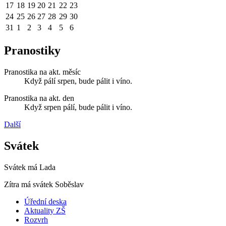
17
18
19
20
21
22
23
24
25
26
27
28
29
30
31
1
2
3
4
5
6
Pranostiky
Pranostika na akt. měsíc
Když pálí srpen, bude pálit i víno.
Pranostika na akt. den
Když srpen pálí, bude pálit i víno.
Další
Svátek
Svátek má
Lada
Zítra má svátek
Soběslav
Úřední deska
Aktuality ZŠ
Rozvrh