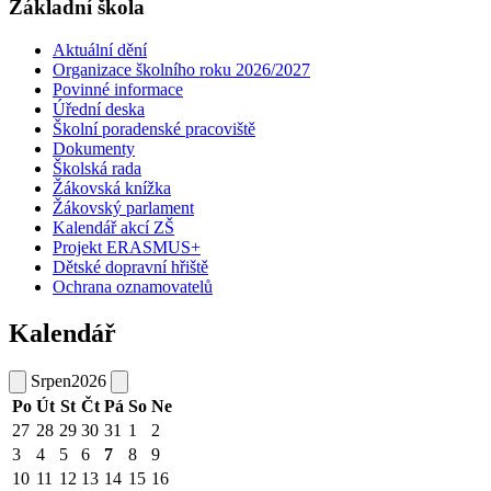
Základní škola
Aktuální dění
Organizace školního roku 2026/2027
Povinné informace
Úřední deska
Školní poradenské pracoviště
Dokumenty
Školská rada
Žákovská knížka
Žákovský parlament
Kalendář akcí ZŠ
Projekt ERASMUS+
Dětské dopravní hřiště
Ochrana oznamovatelů
Kalendář
Srpen
2026
Po
Út
St
Čt
Pá
So
Ne
27
28
29
30
31
1
2
3
4
5
6
7
8
9
10
11
12
13
14
15
16