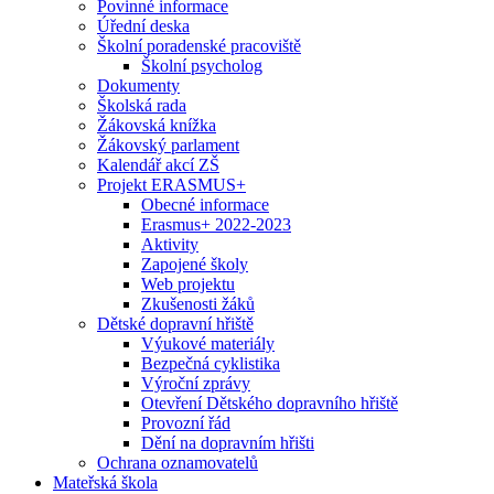
Povinné informace
Úřední deska
Školní poradenské pracoviště
Školní psycholog
Dokumenty
Školská rada
Žákovská knížka
Žákovský parlament
Kalendář akcí ZŠ
Projekt ERASMUS+
Obecné informace
Erasmus+ 2022-2023
Aktivity
Zapojené školy
Web projektu
Zkušenosti žáků
Dětské dopravní hřiště
Výukové materiály
Bezpečná cyklistika
Výroční zprávy
Otevření Dětského dopravního hřiště
Provozní řád
Dění na dopravním hřišti
Ochrana oznamovatelů
Mateřská škola