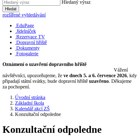
Hledaný výraz
Hledat
rozšířené vyhledávání
EduPage
Jídelníček
Rezervace TV
Dopravní hřiště
Dokumenty
Fotogalerie
Oznámení o uzavření dopravního hřiště
Vážení
návštěvníci, upozorňujeme, že
ve dnech 5. a 6. července 2026
, kdy
připadají státní svátky, bude dopravní hřiště
uzavřeno
. Děkujeme
za pochopení.
Úvodní stránka
Základní škola
Kalendář akcí ZŠ
Konzultační odpoledne
Konzultační odpoledne