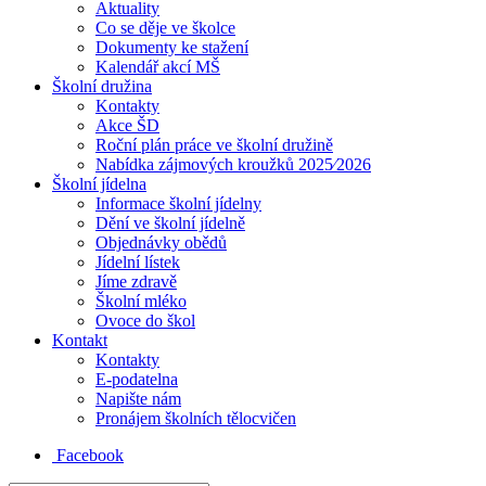
Aktuality
Co se děje ve školce
Dokumenty ke stažení
Kalendář akcí MŠ
Školní družina
Kontakty
Akce ŠD
Roční plán práce ve školní družině
Nabídka zájmových kroužků 2025⁄2026
Školní jídelna
Informace školní jídelny
Dění ve školní jídelně
Objednávky obědů
Jídelní lístek
Jíme zdravě
Školní mléko
Ovoce do škol
Kontakt
Kontakty
E-podatelna
Napište nám
Pronájem školních tělocvičen
Facebook