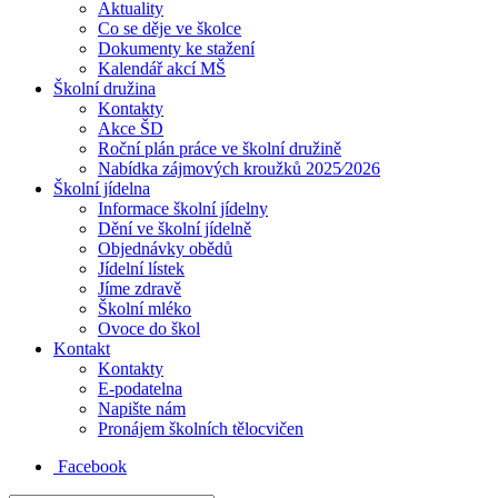
Aktuality
Co se děje ve školce
Dokumenty ke stažení
Kalendář akcí MŠ
Školní družina
Kontakty
Akce ŠD
Roční plán práce ve školní družině
Nabídka zájmových kroužků 2025⁄2026
Školní jídelna
Informace školní jídelny
Dění ve školní jídelně
Objednávky obědů
Jídelní lístek
Jíme zdravě
Školní mléko
Ovoce do škol
Kontakt
Kontakty
E-podatelna
Napište nám
Pronájem školních tělocvičen
Facebook