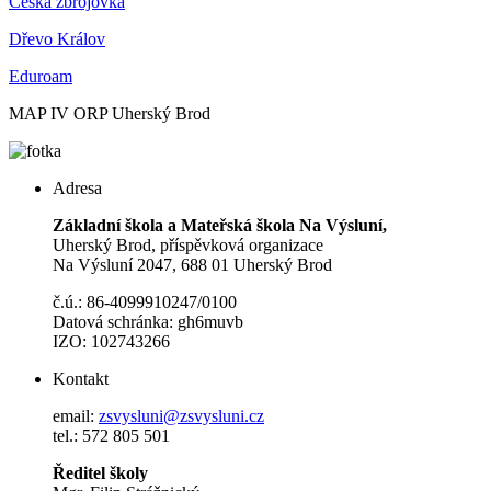
Česká zbrojovka
Dřevo Králov
Eduroam
MAP IV ORP Uherský Brod
Adresa
Základní škola a Mateřská škola Na Výsluní,
Uherský Brod, příspěvková organizace
Na Výsluní 2047, 688 01 Uherský Brod
č.ú.: 86-4099910247/0100
Datová schránka: gh6muvb
IZO: 102743266
Kontakt
email:
zsvysluni@zsvysluni.cz
tel.: 572 805 501
Ředitel školy