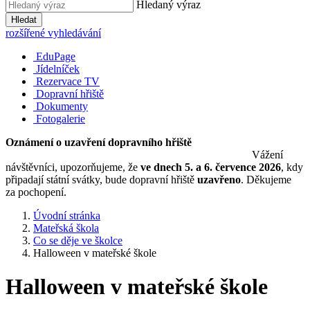
Hledaný výraz
Hledat
rozšířené vyhledávání
EduPage
Jídelníček
Rezervace TV
Dopravní hřiště
Dokumenty
Fotogalerie
Oznámení o uzavření dopravního hřiště
Vážení
návštěvníci, upozorňujeme, že
ve dnech 5. a 6. července 2026
, kdy
připadají státní svátky, bude dopravní hřiště
uzavřeno
. Děkujeme
za pochopení.
Úvodní stránka
Mateřská škola
Co se děje ve školce
Halloween v mateřské škole
Halloween v mateřské škole