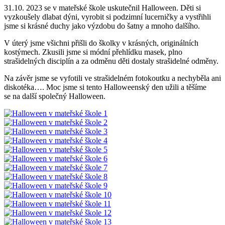
31.10. 2023 se v mateřské škole uskutečnil Halloween. Děti si
vyzkoušely dlabat dýni, vyrobit si podzimní lucerničky a vystřihli
jsme si krásné duchy jako výzdobu do šatny a mnoho dalšího.
V úterý jsme všichni přišli do školky v krásných, originálních
kostýmech. Zkusili jsme si módní přehlídku masek, plno
strašidelných disciplín a za odměnu děti dostaly strašidelné odměny.
Na závěr jsme se vyfotili ve strašidelném fotokoutku a nechyběla ani
diskotéka…. Moc jsme si tento Halloweenský den užili a těšíme
se na další společný Halloween.