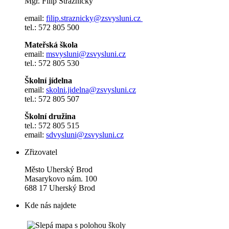
Mgr. Filip Strážnický
email:
filip.straznicky@zsvysluni.cz
tel.: 572 805 500
Mateřská škola
email:
msvysluni@zsvysluni.cz
tel.: 572 805 530
Školní jídelna
email:
skolni.jidelna@zsvysluni.cz
tel.: 572 805 507
Školní družina
tel.: 572 805 515
email:
sdvysluni@zsvysluni.cz
Zřizovatel
Město Uherský Brod
Masarykovo nám. 100
688 17 Uherský Brod
Kde nás najdete