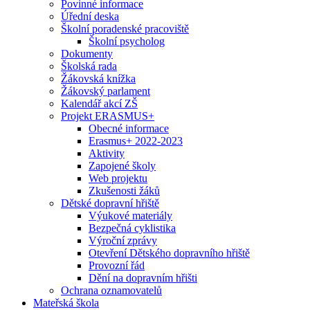
Povinné informace
Úřední deska
Školní poradenské pracoviště
Školní psycholog
Dokumenty
Školská rada
Žákovská knížka
Žákovský parlament
Kalendář akcí ZŠ
Projekt ERASMUS+
Obecné informace
Erasmus+ 2022-2023
Aktivity
Zapojené školy
Web projektu
Zkušenosti žáků
Dětské dopravní hřiště
Výukové materiály
Bezpečná cyklistika
Výroční zprávy
Otevření Dětského dopravního hřiště
Provozní řád
Dění na dopravním hřišti
Ochrana oznamovatelů
Mateřská škola