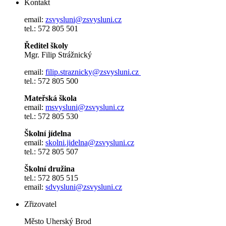
Kontakt
email:
zsvysluni@zsvysluni.cz
tel.: 572 805 501
Ředitel školy
Mgr. Filip Strážnický
email:
filip.straznicky@zsvysluni.cz
tel.: 572 805 500
Mateřská škola
email:
msvysluni@zsvysluni.cz
tel.: 572 805 530
Školní jídelna
email:
skolni.jidelna@zsvysluni.cz
tel.: 572 805 507
Školní družina
tel.: 572 805 515
email:
sdvysluni@zsvysluni.cz
Zřizovatel
Město Uherský Brod