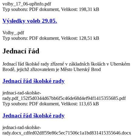
volby_17_06-upřinfo.pdf
Typ souboru: PDF dokument, Velikost: 198,31 kB
Výsledky voleb 29.05.
Volby_.pdf
Typ souboru: PDF dokument, Velikost: 128,51 kB
Jednací řád
Jednací řád školské rady zřízené v základních školách v Uherském
Brodě, jejichž zřizovatelem je Město Uherský Brod
Jednací řád školské rady
jednaci-rad-skolske-
rady.pdf_152f5d0344d67bb6f5c46de68d4ef94f1415355685.pdf
Typ souboru: PDF dokument, Velikost: 113,65 kB
Jednací řád školské rady
jednaci-rad-skolske-
rady.docx_cdfed02dff59e86c5ec71506c1a1bd831415355646.docx