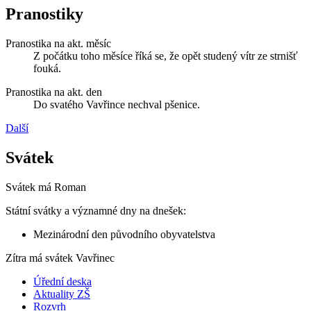
Pranostiky
Pranostika na akt. měsíc
Z počátku toho měsíce říká se, že opět studený vítr ze strnišť
fouká.
Pranostika na akt. den
Do svatého Vavřince nechval pšenice.
Další
Svátek
Svátek má
Roman
Státní svátky a významné dny na dnešek:
Mezinárodní den původního obyvatelstva
Zítra má svátek
Vavřinec
Úřední deska
Aktuality ZŠ
Rozvrh