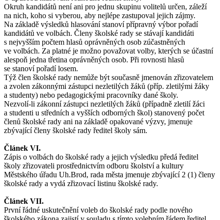
Okruh kandidátů není ani pro jednu skupinu volitelů určen, záleží
na nich, koho si vyberou, aby nejlépe zastupoval jejich zájmy.
Na základě výsledků hlasování stanoví přípravný výbor pořadí
kandidátů ve volbách. Členy školské rady se stávají kandidáti
s nejvyšším počtem hlasů oprávněných osob zúčastněných
ve volbách. Za platné je možno považovat volby, kterých se účastní
alespoň jedna třetina oprávněných osob. Při rovnosti hlasů
se stanoví pořadí losem.
Týž člen školské rady nemůže být současně jmenován zřizovatelem
a zvolen zákonnými zástupci nezletilých žáků (příp. zletilými žáky
a studenty) nebo pedagogickými pracovníky dané školy.
Nezvolí-li zákonní zástupci nezletilých žáků (případně zletilí žáci
a studenti u středních a vyšších odborných škol) stanovený počet
členů školské rady ani na základě opakované výzvy, jmenuje
zbývající členy školské rady ředitel školy sám.
Článek VI.
Zápis o volbách do školské rady a jejich výsledku předá ředitel
školy zřizovateli prostřednictvím odboru školství a kultury
Městského úřadu Uh.Brod, rada města jmenuje zbývající 2 (1) členy
školské rady a vydá zřizovací listinu školské rady.
Článek VII.
První řádné uskutečnění voleb do školské rady podle nového
školského zákona zajistí v souladu s tímto volebním řádem ředitel