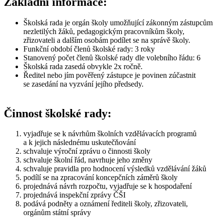
Základní informace:
Školská rada je orgán školy umožňující zákonným zástupcům
nezletilých žáků, pedagogickým pracovníkům školy,
zřizovateli a dalším osobám podílet se na správě školy.
Funkční období členů školské rady: 3 roky
Stanovený počet členů školské rady dle volebního řádu: 6
Školská rada zasedá obvykle 2x ročně.
Ředitel nebo jím pověřený zástupce je povinen zúčastnit
se zasedání na vyzvání jejího předsedy.
Činnost školské rady:
vyjadřuje se k návrhům školních vzdělávacích programů
a k jejich následnému uskutečňování
schvaluje výroční zprávu o činnosti školy
schvaluje školní řád, navrhuje jeho změny
schvaluje pravidla pro hodnocení výsledků vzdělávání žáků
podílí se na zpracování koncepčních záměrů školy
projednává návrh rozpočtu, vyjadřuje se k hospodaření
projednává inspekční zprávy ČŠI
podává podněty a oznámení řediteli školy, zřizovateli,
orgánům státní správy