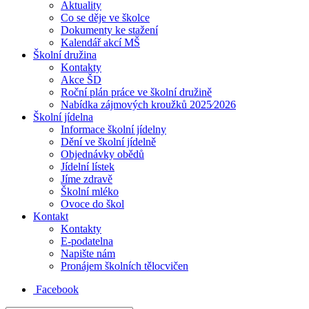
Aktuality
Co se děje ve školce
Dokumenty ke stažení
Kalendář akcí MŠ
Školní družina
Kontakty
Akce ŠD
Roční plán práce ve školní družině
Nabídka zájmových kroužků 2025⁄2026
Školní jídelna
Informace školní jídelny
Dění ve školní jídelně
Objednávky obědů
Jídelní lístek
Jíme zdravě
Školní mléko
Ovoce do škol
Kontakt
Kontakty
E-podatelna
Napište nám
Pronájem školních tělocvičen
Facebook