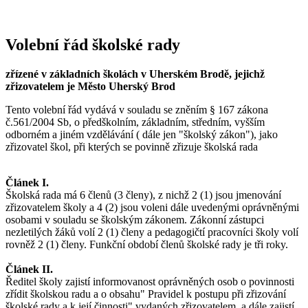
Volební řád školské rady
zřízené v základních školách v Uherském Brodě, jejichž
zřizovatelem je Město Uherský Brod
Tento volební řád vydává v souladu se zněním § 167 zákona
č.561/2004 Sb, o předškolním, základním, středním, vyšším
odborném a jiném vzdělávání ( dále jen "školský zákon"), jako
zřizovatel škol, při kterých se povinně zřizuje školská rada
Článek I.
Školská rada má 6 členů (3 členy), z nichž 2 (1) jsou jmenování
zřizovatelem školy a 4 (2) jsou voleni dále uvedenými oprávněnými
osobami v souladu se školským zákonem. Zákonní zástupci
nezletilých žáků volí 2 (1) členy a pedagogičtí pracovníci školy volí
rovněž 2 (1) členy. Funkční období členů školské rady je tři roky.
Článek II.
Ředitel školy zajistí informovanost oprávněných osob o povinnosti
zřídit školskou radu a o obsahu" Pravidel k postupu při zřizování
školské rady a k její činnosti" vydaných zřizovatelem, a dále zajistí