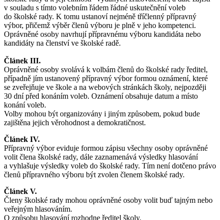
v souladu s tímto volebním řádem řádné uskutečnění voleb
do školské rady. K tomu ustanoví nejméně tříčlenný přípravný
výbor, přičemž výběr členů výboru je plně v jeho kompetenci.
Oprávněné osoby navrhují přípravnému výboru kandidáta nebo
kandidáty na členství ve školské radě.
Článek III.
Oprávněné osoby svolává k volbám členů do školské rady ředitel,
případně jím ustanovený přípravný výbor formou oznámení, které
se zveřejňuje ve škole a na webových stránkách školy, nejpozději
30 dní před konáním voleb. Oznámení obsahuje datum a místo
konání voleb.
Volby mohou být organizovány i jiným způsobem, pokud bude
zajištěna jejich věrohodnost a demokratičnost.
Článek IV.
Přípravný výbor eviduje formou zápisu všechny osoby oprávněné
volit člena školské rady, dále zaznamenává výsledky hlasování
a vyhlašuje výsledky voleb do školské rady. Tím není dotčeno právo
členů přípravného výboru být zvolen členem školské rady.
Článek V.
Členy školské rady mohou oprávněné osoby volit buď tajným nebo
veřejným hlasováním.
O způsobu hlasování rozhodne ředitel školy.