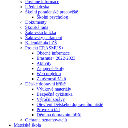
Povinné informace
Úřední deska
Školní poradenské pracoviště
Školní psycholog
Dokumenty
Školská rada
Žákovská knížka
Žákovský parlament
Kalendář akcí ZŠ
Projekt ERASMUS+
Obecné informace
Erasmus+ 2022-2023
Aktivity
Zapojené školy
Web projektu
Zkušenosti žáků
Dětské dopravní hřiště
Výukové materiály
Bezpečná cyklistika
Výroční zprávy
Otevření Dětského dopravního hřiště
Provozní řád
Dění na dopravním hřišti
Ochrana oznamovatelů
Mateřská škola