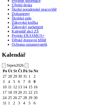
Povinné informace
Úřední deska
Školní poradenské pracoviště
Dokumenty
Školská rada
Žákovská knížka
Žákovský parlament
Kalendář akcí ZŠ
Projekt ERASMUS+
Dětské dopravní hřiště
Ochrana oznamovatelů
Kalendář
Srpen
2026
Po
Út
St
Čt
Pá
So
Ne
27
28
29
30
31
1
2
3
4
5
6
7
8
9
10
11
12
13
14
15
16
17
18
19
20
21
22
23
24
25
26
27
28
29
30
31
1
2
3
4
5
6