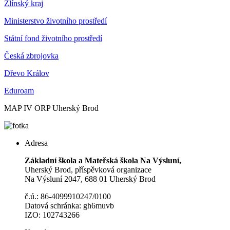
Zlínský kraj
Ministerstvo životního prostředí
Státní fond životního prostředí
Česká zbrojovka
Dřevo Králov
Eduroam
MAP IV ORP Uherský Brod
Adresa
Základní škola a Mateřská škola Na Výsluní,
Uherský Brod, příspěvková organizace
Na Výsluní 2047, 688 01 Uherský Brod
č.ú.: 86-4099910247/0100
Datová schránka: gh6muvb
IZO: 102743266