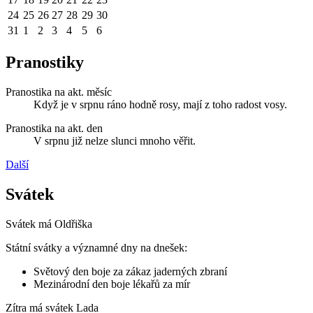
24
25
26
27
28
29
30
31
1
2
3
4
5
6
Pranostiky
Pranostika na akt. měsíc
Když je v srpnu ráno hodně rosy, mají z toho radost vosy.
Pranostika na akt. den
V srpnu již nelze slunci mnoho věřit.
Další
Svátek
Svátek má
Oldřiška
Státní svátky a významné dny na dnešek:
Světový den boje za zákaz jaderných zbraní
Mezinárodní den boje lékařů za mír
Zítra má svátek
Lada