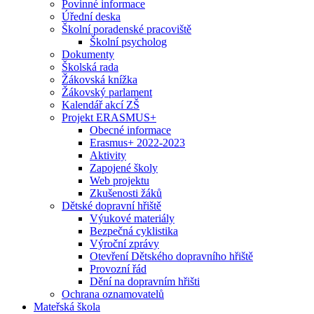
Povinné informace
Úřední deska
Školní poradenské pracoviště
Školní psycholog
Dokumenty
Školská rada
Žákovská knížka
Žákovský parlament
Kalendář akcí ZŠ
Projekt ERASMUS+
Obecné informace
Erasmus+ 2022-2023
Aktivity
Zapojené školy
Web projektu
Zkušenosti žáků
Dětské dopravní hřiště
Výukové materiály
Bezpečná cyklistika
Výroční zprávy
Otevření Dětského dopravního hřiště
Provozní řád
Dění na dopravním hřišti
Ochrana oznamovatelů
Mateřská škola