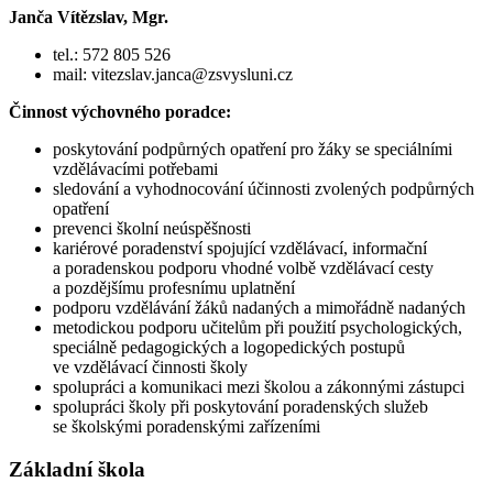
Janča Vítězslav, Mgr.
tel.: 572 805 526
mail: vitezslav.janca@zsvysluni.cz
Činnost výchovného poradce:
poskytování podpůrných opatření pro žáky se speciálními
vzdělávacími potřebami
sledování a vyhodnocování účinnosti zvolených podpůrných
opatření
prevenci školní neúspěšnosti
kariérové poradenství spojující vzdělávací, informační
a poradenskou podporu vhodné volbě vzdělávací cesty
a pozdějšímu profesnímu uplatnění
podporu vzdělávání žáků nadaných a mimořádně nadaných
metodickou podporu učitelům při použití psychologických,
speciálně pedagogických a logopedických postupů
ve vzdělávací činnosti školy
spolupráci a komunikaci mezi školou a zákonnými zástupci
spolupráci školy při poskytování poradenských služeb
se školskými poradenskými zařízeními
Základní škola