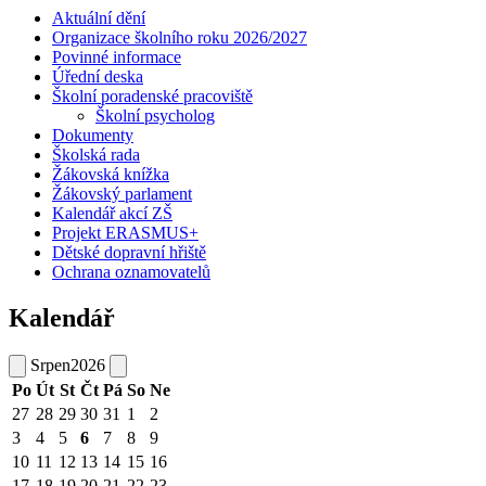
Aktuální dění
Organizace školního roku 2026/2027
Povinné informace
Úřední deska
Školní poradenské pracoviště
Školní psycholog
Dokumenty
Školská rada
Žákovská knížka
Žákovský parlament
Kalendář akcí ZŠ
Projekt ERASMUS+
Dětské dopravní hřiště
Ochrana oznamovatelů
Kalendář
Srpen
2026
Po
Út
St
Čt
Pá
So
Ne
27
28
29
30
31
1
2
3
4
5
6
7
8
9
10
11
12
13
14
15
16
17
18
19
20
21
22
23