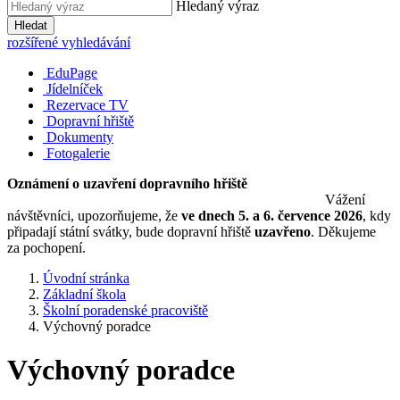
Hledaný výraz
Hledat
rozšířené vyhledávání
EduPage
Jídelníček
Rezervace TV
Dopravní hřiště
Dokumenty
Fotogalerie
Oznámení o uzavření dopravního hřiště
Vážení
návštěvníci, upozorňujeme, že
ve dnech 5. a 6. července 2026
, kdy
připadají státní svátky, bude dopravní hřiště
uzavřeno
. Děkujeme
za pochopení.
Úvodní stránka
Základní škola
Školní poradenské pracoviště
Výchovný poradce
Výchovný poradce