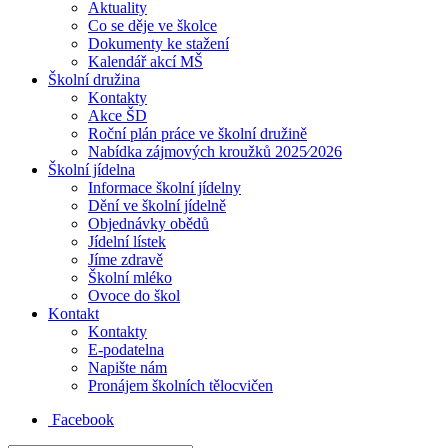
Aktuality
Co se děje ve školce
Dokumenty ke stažení
Kalendář akcí MŠ
Školní družina
Kontakty
Akce ŠD
Roční plán práce ve školní družině
Nabídka zájmových kroužků 2025⁄2026
Školní jídelna
Informace školní jídelny
Dění ve školní jídelně
Objednávky obědů
Jídelní lístek
Jíme zdravě
Školní mléko
Ovoce do škol
Kontakt
Kontakty
E-podatelna
Napište nám
Pronájem školních tělocvičen
Facebook