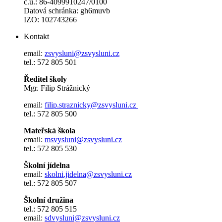
č.ú.: 86-4099910247/0100
Datová schránka: gh6muvb
IZO: 102743266
Kontakt
email:
zsvysluni@zsvysluni.cz
tel.: 572 805 501
Ředitel školy
Mgr. Filip Strážnický
email:
filip.straznicky@zsvysluni.cz
tel.: 572 805 500
Mateřská škola
email:
msvysluni@zsvysluni.cz
tel.: 572 805 530
Školní jídelna
email:
skolni.jidelna@zsvysluni.cz
tel.: 572 805 507
Školní družina
tel.: 572 805 515
email:
sdvysluni@zsvysluni.cz