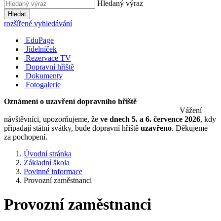
Hledaný výraz
Hledat
rozšířené vyhledávání
EduPage
Jídelníček
Rezervace TV
Dopravní hřiště
Dokumenty
Fotogalerie
Oznámení o uzavření dopravního hřiště
Vážení
návštěvníci, upozorňujeme, že
ve dnech 5. a 6. července 2026
, kdy
připadají státní svátky, bude dopravní hřiště
uzavřeno
. Děkujeme
za pochopení.
Úvodní stránka
Základní škola
Povinné informace
Provozní zaměstnanci
Provozní zaměstnanci