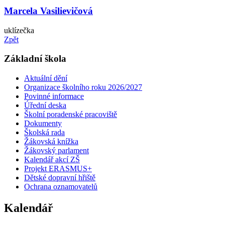
Marcela Vasilievičová
uklízečka
Zpět
Základní škola
Aktuální dění
Organizace školního roku 2026/2027
Povinné informace
Úřední deska
Školní poradenské pracoviště
Dokumenty
Školská rada
Žákovská knížka
Žákovský parlament
Kalendář akcí ZŠ
Projekt ERASMUS+
Dětské dopravní hřiště
Ochrana oznamovatelů
Kalendář