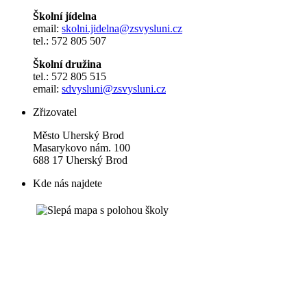
Školní jídelna
email:
skolni.jidelna@zsvysluni.cz
tel.: 572 805 507
Školní družina
tel.: 572 805 515
email:
sdvysluni@zsvysluni.cz
Zřizovatel
Město Uherský Brod
Masarykovo nám. 100
688 17 Uherský Brod
Kde nás najdete