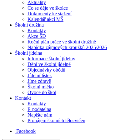
Aktuality
Co se děje ve školce
Dokumenty ke stažení
Kalendář akcí MŠ
Školní družina
Kontakty
Akce ŠD
Roční plán práce ve školní družině
Nabídka zájmových kroužků 2025⁄2026
Školní jídelna
Informace školní jídelny
Dění ve školní jídelně
Objednávky obědů
Jídelní lístek
Jíme zdravě
Školní mléko
Ovoce do škol
Kontakt
Kontakty
E-podatelna
Napište nám
Pronájem školních tělocvičen
Facebook