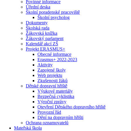
Povinné informace
Úřední deska
Školní poradenské pracoviště
Školní psycholog
Dokumenty
Školská rada
Žákovská knížka
Žákovský parlament
Kalendář akcí ZŠ
Projekt ERASMUS+
Obecné informace
Erasmus+ 2022-2023
Aktivity
Zapojené školy
Web projektu
Zkušenosti žáků
Dětské dopravní hřiště
Výukové materiály
Bezpečná cyklistika
Výroční zprávy
Otevření Dětského dopravního hřiště
Provozní řád
Dění na dopravním hřišti
Ochrana oznamovatelů
Mateřská škola