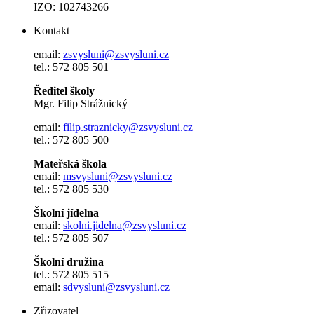
IZO: 102743266
Kontakt
email:
zsvysluni@zsvysluni.cz
tel.: 572 805 501
Ředitel školy
Mgr. Filip Strážnický
email:
filip.straznicky@zsvysluni.cz
tel.: 572 805 500
Mateřská škola
email:
msvysluni@zsvysluni.cz
tel.: 572 805 530
Školní jídelna
email:
skolni.jidelna@zsvysluni.cz
tel.: 572 805 507
Školní družina
tel.: 572 805 515
email:
sdvysluni@zsvysluni.cz
Zřizovatel