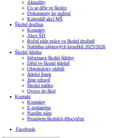
Aktuality
Co se děje ve školce
Dokumenty ke stažení
Kalendář akcí MŠ
Školní družina
Kontakty
Akce ŠD
Roční plán práce ve školní družině
Nabídka zájmových kroužků 2025⁄2026
Školní jídelna
Informace školní jídelny
Dění ve školní jídelně
Objednávky obědů
Jídelní lístek
Jíme zdravě
Školní mléko
Ovoce do škol
Kontakt
Kontakty
E-podatelna
Napište nám
Pronájem školních tělocvičen
Facebook