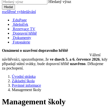
Hledaný výraz
Hledat
rozšířené vyhledávání
EduPage
Jídelníček
Rezervace TV
Dopravní hřiště
Dokumenty
Fotogalerie
Oznámení o uzavření dopravního hřiště
Vážení
návštěvníci, upozorňujeme, že
ve dnech 5. a 6. července 2026
, kdy
připadají státní svátky, bude dopravní hřiště
uzavřeno
. Děkujeme
za pochopení.
Úvodní stránka
Základní škola
Povinné informace
Management školy
Management školy