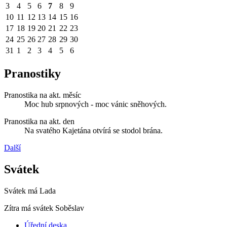
3
4
5
6
7
8
9
10
11
12
13
14
15
16
17
18
19
20
21
22
23
24
25
26
27
28
29
30
31
1
2
3
4
5
6
Pranostiky
Pranostika na akt. měsíc
Moc hub srpnových - moc vánic sněhových.
Pranostika na akt. den
Na svatého Kajetána otvírá se stodol brána.
Další
Svátek
Svátek má
Lada
Zítra má svátek
Soběslav
Úřední deska