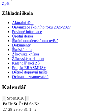
Zpět
Základní škola
Aktuální dění
Organizace školního roku 2026/2027
Povinné informace
Úřední deska
Školní poradenské pracoviště
Dokumenty
Školská rada
Žákovská knížka
Žákovský parlament
Kalendář akcí ZŠ
Projekt ERASMUS+
Dětské dopravní hřiště
Ochrana oznamovatelů
Kalendář
Srpen
2026
Po
Út
St
Čt
Pá
So
Ne
27
28
29
30
31
1
2