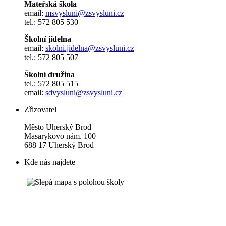
Mateřská škola
email:
msvysluni@zsvysluni.cz
tel.: 572 805 530
Školní jídelna
email:
skolni.jidelna@zsvysluni.cz
tel.: 572 805 507
Školní družina
tel.: 572 805 515
email:
sdvysluni@zsvysluni.cz
Zřizovatel
Město Uherský Brod
Masarykovo nám. 100
688 17 Uherský Brod
Kde nás najdete