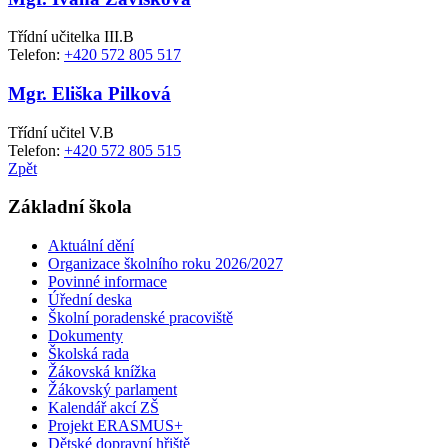
Třídní učitelka III.B
Telefon:
+420 572 805 517
Mgr. Eliška Pilková
Třídní učitel V.B
Telefon:
+420 572 805 515
Zpět
Základní škola
Aktuální dění
Organizace školního roku 2026/2027
Povinné informace
Úřední deska
Školní poradenské pracoviště
Dokumenty
Školská rada
Žákovská knížka
Žákovský parlament
Kalendář akcí ZŠ
Projekt ERASMUS+
Dětské dopravní hřiště