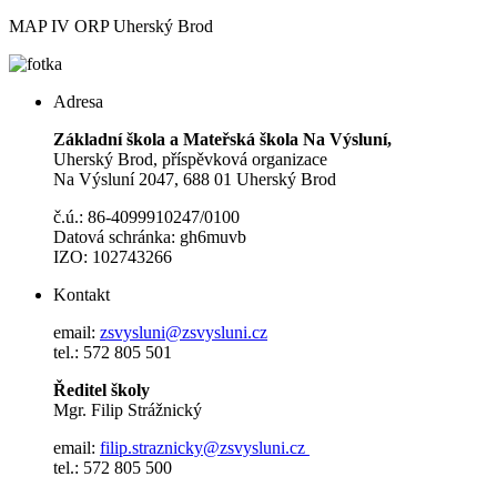
MAP IV ORP Uherský Brod
Adresa
Základní škola a Mateřská škola Na Výsluní,
Uherský Brod, příspěvková organizace
Na Výsluní 2047, 688 01 Uherský Brod
č.ú.: 86-4099910247/0100
Datová schránka: gh6muvb
IZO: 102743266
Kontakt
email:
zsvysluni@zsvysluni.cz
tel.: 572 805 501
Ředitel školy
Mgr. Filip Strážnický
email:
filip.straznicky@zsvysluni.cz
tel.: 572 805 500