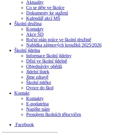
Aktuality
Co se děje ve školce
Dokumenty ke stažení
Kalendář akcí MŠ
Školní družina
Kontakty
Akce ŠD
Roční plán práce ve školní družině
Nabídka zájmových kroužků 2025⁄2026
Školní jídelna
Informace školní jídelny
Dění ve školní jídelně
Objednávky obědů
Jídelní lístek
Jíme zdravě
Školní mléko
Ovoce do škol
Kontakt
Kontakty
E-podatelna
Napište nám
Pronájem školních tělocvičen
Facebook