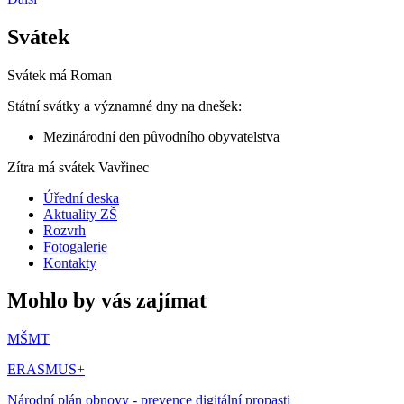
Svátek
Svátek má
Roman
Státní svátky a významné dny na dnešek:
Mezinárodní den původního obyvatelstva
Zítra má svátek
Vavřinec
Úřední deska
Aktuality ZŠ
Rozvrh
Fotogalerie
Kontakty
Mohlo by vás zajímat
MŠMT
ERASMUS+
Národní plán obnovy - prevence digitální propasti