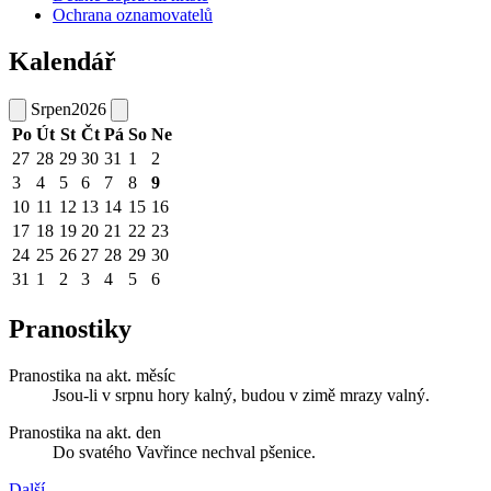
Ochrana oznamovatelů
Kalendář
Srpen
2026
Po
Út
St
Čt
Pá
So
Ne
27
28
29
30
31
1
2
3
4
5
6
7
8
9
10
11
12
13
14
15
16
17
18
19
20
21
22
23
24
25
26
27
28
29
30
31
1
2
3
4
5
6
Pranostiky
Pranostika na akt. měsíc
Jsou-li v srpnu hory kalný, budou v zimě mrazy valný.
Pranostika na akt. den
Do svatého Vavřince nechval pšenice.
Další