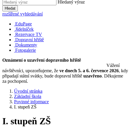
Hledaný výraz
Hledat
rozšířené vyhledávání
EduPage
Jídelníček
Rezervace TV
Dopravní hřiště
Dokumenty
Fotogalerie
Oznámení o uzavření dopravního hřiště
Vážení
návštěvníci, upozorňujeme, že
ve dnech 5. a 6. července 2026
, kdy
připadají státní svátky, bude dopravní hřiště
uzavřeno
. Děkujeme
za pochopení.
Úvodní stránka
Základní škola
Povinné informace
I. stupeň ZŠ
I. stupeň ZŠ