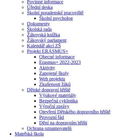
Povinné informace
Úřední deska
Školní poradenské pracoviště
Školní psycholog
Dokumenty
Školská rada
Žákovská knížka
Žákovský parlament
Kalendář akcí ZŠ
Projekt ERASMUS+
Obecné informace
Erasmus+ 2022-2023
Aktivity
Zapojené školy
Web projektu
Zkušenosti žáků
Dětské dopravní hřiště
Výukové materiály
Bezpečná cyklistika
Výroční zprávy
Otevření Dětského dopravního hřiště
Provozní řád
Dění na dopravním hřišti
Ochrana oznamovatelů
Mateřská škola