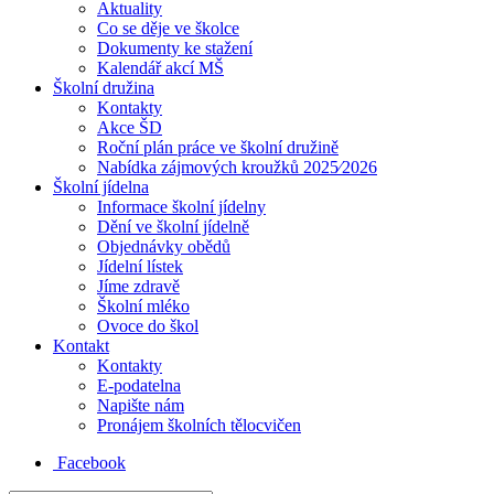
Aktuality
Co se děje ve školce
Dokumenty ke stažení
Kalendář akcí MŠ
Školní družina
Kontakty
Akce ŠD
Roční plán práce ve školní družině
Nabídka zájmových kroužků 2025⁄2026
Školní jídelna
Informace školní jídelny
Dění ve školní jídelně
Objednávky obědů
Jídelní lístek
Jíme zdravě
Školní mléko
Ovoce do škol
Kontakt
Kontakty
E-podatelna
Napište nám
Pronájem školních tělocvičen
Facebook