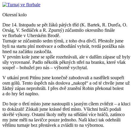
Okresní kolo
Dne 14. listopadu se pět žáků pátých tříd (K. Bartek, R. Durďa, O.
Orság, V. Sedláček a R. Zpurný) zúčastnilo okresního finále
ve florbale v Uherském Brodě.
Turnaje se zúčastnilo sedm týmů, z toho dva dívčí. Přestože jsme
byli na startu plní motivace a odhodlání vyhrát, tvrdá porážka nás
hned na začátku zaskočila.
V prvním kole jsme se spíše rozehrávali, ale v dalším zápase už byly
síly vyrovnané. Padlo několik pěkných střel na branku, které však
soupeř – bohužel pro nás – výborně vychytal.
V utkání proti Pitínu jsme konečně zabodovali a nastříleli soupeři
osm gólů. Tento úspěch nás doslova „nakopl“ a od té chvíle jsme už
žádný zápas neprohráli. I přes dvě zranění Robin překonal bolest
a do hry šel naplno.
Do boje o třetí místo jsme nastoupili s jasným cílem zvítězit – a kluci
to dokázali! Získali jsme krásné třetí místo. Všichni hráči podali
skvělé výkony. Ostatní školy měly na střídání více hráčů, zatímco
my jsme měli na lavičce pouze jednoho. Naši kluci tak odehráli
většinu turnaje bez přestávek a zvládli to na výbornou.