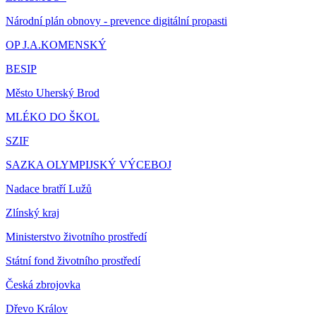
Národní plán obnovy - prevence digitální propasti
OP J.A.KOMENSKÝ
BESIP
Město Uherský Brod
MLÉKO DO ŠKOL
SZIF
SAZKA OLYMPIJSKÝ VÝCEBOJ
Nadace bratří Lužů
Zlínský kraj
Ministerstvo životního prostředí
Státní fond životního prostředí
Česká zbrojovka
Dřevo Králov