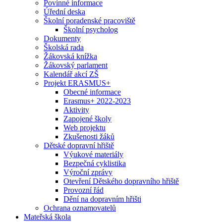
Povinné informace
Úřední deska
Školní poradenské pracoviště
Školní psycholog
Dokumenty
Školská rada
Žákovská knížka
Žákovský parlament
Kalendář akcí ZŠ
Projekt ERASMUS+
Obecné informace
Erasmus+ 2022-2023
Aktivity
Zapojené školy
Web projektu
Zkušenosti žáků
Dětské dopravní hřiště
Výukové materiály
Bezpečná cyklistika
Výroční zprávy
Otevření Dětského dopravního hřiště
Provozní řád
Dění na dopravním hřišti
Ochrana oznamovatelů
Mateřská škola