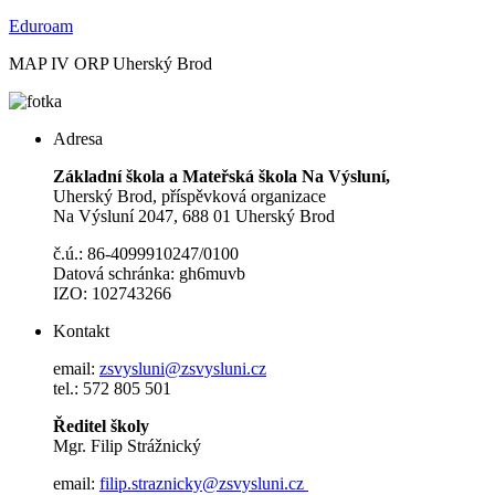
Eduroam
MAP IV ORP Uherský Brod
Adresa
Základní škola a Mateřská škola Na Výsluní,
Uherský Brod, příspěvková organizace
Na Výsluní 2047, 688 01 Uherský Brod
č.ú.: 86-4099910247/0100
Datová schránka: gh6muvb
IZO: 102743266
Kontakt
email:
zsvysluni@zsvysluni.cz
tel.: 572 805 501
Ředitel školy
Mgr. Filip Strážnický
email:
filip.straznicky@zsvysluni.cz