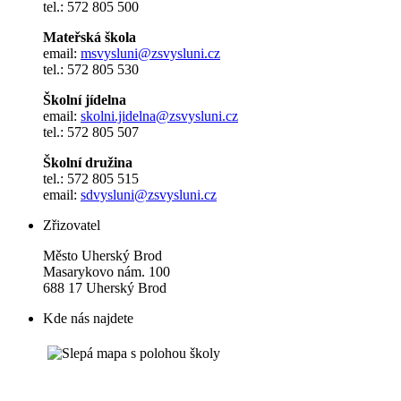
tel.: 572 805 500
Mateřská škola
email:
msvysluni@zsvysluni.cz
tel.: 572 805 530
Školní jídelna
email:
skolni.jidelna@zsvysluni.cz
tel.: 572 805 507
Školní družina
tel.: 572 805 515
email:
sdvysluni@zsvysluni.cz
Zřizovatel
Město Uherský Brod
Masarykovo nám. 100
688 17 Uherský Brod
Kde nás najdete