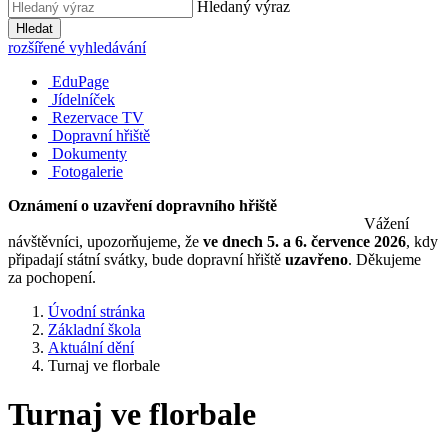
Hledaný výraz
Hledat
rozšířené vyhledávání
EduPage
Jídelníček
Rezervace TV
Dopravní hřiště
Dokumenty
Fotogalerie
Oznámení o uzavření dopravního hřiště
Vážení
návštěvníci, upozorňujeme, že
ve dnech 5. a 6. července 2026
, kdy
připadají státní svátky, bude dopravní hřiště
uzavřeno
. Děkujeme
za pochopení.
Úvodní stránka
Základní škola
Aktuální dění
Turnaj ve florbale
Turnaj ve florbale