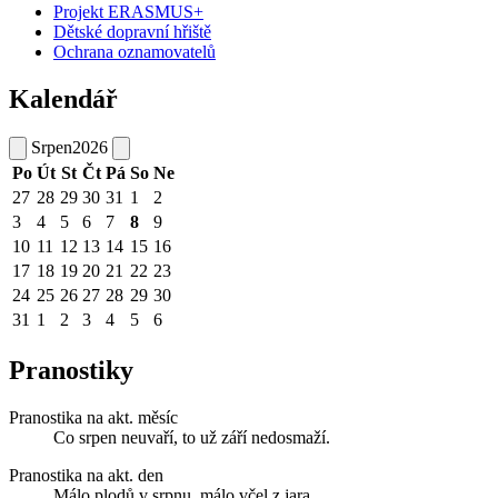
Projekt ERASMUS+
Dětské dopravní hřiště
Ochrana oznamovatelů
Kalendář
Srpen
2026
Po
Út
St
Čt
Pá
So
Ne
27
28
29
30
31
1
2
3
4
5
6
7
8
9
10
11
12
13
14
15
16
17
18
19
20
21
22
23
24
25
26
27
28
29
30
31
1
2
3
4
5
6
Pranostiky
Pranostika na akt. měsíc
Co srpen neuvaří, to už září nedosmaží.
Pranostika na akt. den
Málo plodů v srpnu, málo včel z jara.