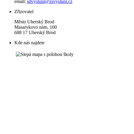
email:
sdvysluni@zsvysluni.cz
Zřizovatel
Město Uherský Brod
Masarykovo nám. 100
688 17 Uherský Brod
Kde nás najdete