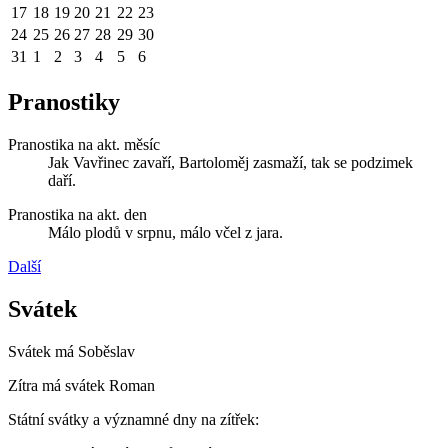
17
18
19
20
21
22
23
24
25
26
27
28
29
30
31
1
2
3
4
5
6
Pranostiky
Pranostika na akt. měsíc
Jak Vavřinec zavaří, Bartoloměj zasmaží, tak se podzimek
daří.
Pranostika na akt. den
Málo plodů v srpnu, málo včel z jara.
Další
Svátek
Svátek má
Soběslav
Zítra má svátek
Roman
Státní svátky a významné dny na zítřek: