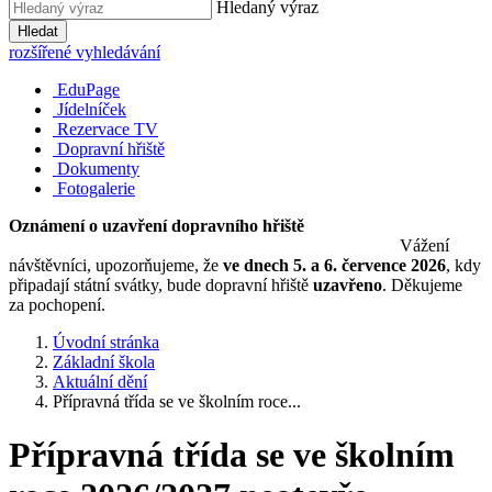
Hledaný výraz
Hledat
rozšířené vyhledávání
EduPage
Jídelníček
Rezervace TV
Dopravní hřiště
Dokumenty
Fotogalerie
Oznámení o uzavření dopravního hřiště
Vážení
návštěvníci, upozorňujeme, že
ve dnech 5. a 6. července 2026
, kdy
připadají státní svátky, bude dopravní hřiště
uzavřeno
. Děkujeme
za pochopení.
Úvodní stránka
Základní škola
Aktuální dění
Přípravná třída se ve školním roce...
Přípravná třída se ve školním