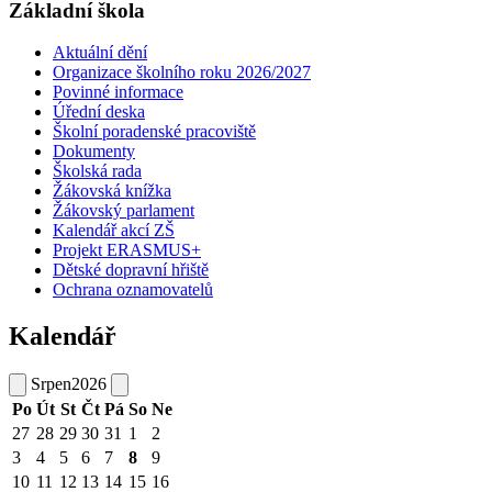
Základní škola
Aktuální dění
Organizace školního roku 2026/2027
Povinné informace
Úřední deska
Školní poradenské pracoviště
Dokumenty
Školská rada
Žákovská knížka
Žákovský parlament
Kalendář akcí ZŠ
Projekt ERASMUS+
Dětské dopravní hřiště
Ochrana oznamovatelů
Kalendář
Srpen
2026
Po
Út
St
Čt
Pá
So
Ne
27
28
29
30
31
1
2
3
4
5
6
7
8
9
10
11
12
13
14
15
16