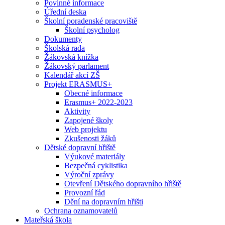
Povinné informace
Úřední deska
Školní poradenské pracoviště
Školní psycholog
Dokumenty
Školská rada
Žákovská knížka
Žákovský parlament
Kalendář akcí ZŠ
Projekt ERASMUS+
Obecné informace
Erasmus+ 2022-2023
Aktivity
Zapojené školy
Web projektu
Zkušenosti žáků
Dětské dopravní hřiště
Výukové materiály
Bezpečná cyklistika
Výroční zprávy
Otevření Dětského dopravního hřiště
Provozní řád
Dění na dopravním hřišti
Ochrana oznamovatelů
Mateřská škola