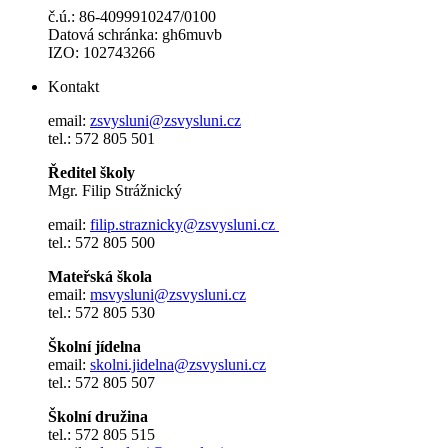
č.ú.: 86-4099910247/0100
Datová schránka: gh6muvb
IZO: 102743266
Kontakt
email:
zsvysluni@zsvysluni.cz
tel.: 572 805 501
Ředitel školy
Mgr. Filip Strážnický
email:
filip.straznicky@zsvysluni.cz
tel.: 572 805 500
Mateřská škola
email:
msvysluni@zsvysluni.cz
tel.: 572 805 530
Školní jídelna
email:
skolni.jidelna@zsvysluni.cz
tel.: 572 805 507
Školní družina
tel.: 572 805 515