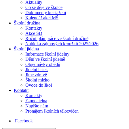
Aktuality
Co se děje ve školce
Dokumenty ke stažení
Kalendář akcí MŠ
Školní družina
Kontakty
Akce ŠD
Roční plán práce ve školní družině
Nabídka zájmových kroužků 2025⁄2026
Školní jídelna
Informace školní jídelny
Dění ve školní jídelně
Objednávky obědů
Jídelní lístek
Jíme zdravě
Školní mléko
Ovoce do škol
Kontakt
Kontakty
E-podatelna
Napište nám
Pronájem školních tělocvičen
Facebook