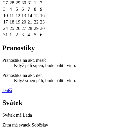
27
28
29
30
31
1
2
3
4
5
6
7
8
9
10
11
12
13
14
15
16
17
18
19
20
21
22
23
24
25
26
27
28
29
30
31
1
2
3
4
5
6
Pranostiky
Pranostika na akt. měsíc
Když pálí srpen, bude pálit i víno.
Pranostika na akt. den
Když srpen pálí, bude pálit i víno.
Další
Svátek
Svátek má
Lada
Zítra má svátek
Soběslav