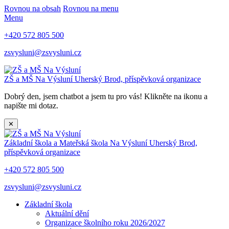
Rovnou na obsah
Rovnou na menu
Menu
+420 572 805 500
zsvysluni@zsvysluni.cz
ZŠ a MŠ Na Výsluní
Uherský Brod, příspěvková organizace
Dobrý den, jsem chatbot a jsem tu pro vás! Klikněte na ikonu a
napište mi dotaz.
✕
Základní škola a Mateřská škola Na Výsluní
Uherský Brod,
příspěvková organizace
+420 572 805 500
zsvysluni@zsvysluni.cz
Základní škola
Aktuální dění
Organizace školního roku 2026/2027