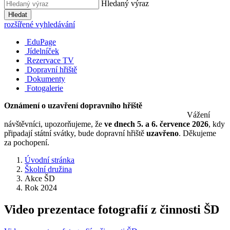
Hledaný výraz
Hledat
rozšířené vyhledávání
EduPage
Jídelníček
Rezervace TV
Dopravní hřiště
Dokumenty
Fotogalerie
Oznámení o uzavření dopravního hřiště
Vážení
návštěvníci, upozorňujeme, že
ve dnech 5. a 6. července 2026
, kdy
připadají státní svátky, bude dopravní hřiště
uzavřeno
. Děkujeme
za pochopení.
Úvodní stránka
Školní družina
Akce ŠD
Rok 2024
Video prezentace fotografií z činnosti ŠD