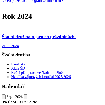
Video prezentace fotografií z činnosti ŠD
Rok 2024
Školní družina o jarních prázdninách.
21. 2. 2024
Školní družina
Kontakty
Akce ŠD
Roční plán práce ve školní družině
Nabídka zájmových kroužků 2025⁄2026
Kalendář
Srpen
2026
Po
Út
St
Čt
Pá
So
Ne