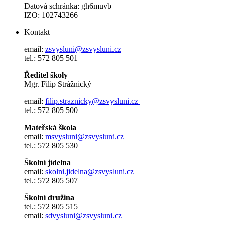
Datová schránka: gh6muvb
IZO: 102743266
Kontakt
email:
zsvysluni@zsvysluni.cz
tel.: 572 805 501
Ředitel školy
Mgr. Filip Strážnický
email:
filip.straznicky@zsvysluni.cz
tel.: 572 805 500
Mateřská škola
email:
msvysluni@zsvysluni.cz
tel.: 572 805 530
Školní jídelna
email:
skolni.jidelna@zsvysluni.cz
tel.: 572 805 507
Školní družina
tel.: 572 805 515
email:
sdvysluni@zsvysluni.cz