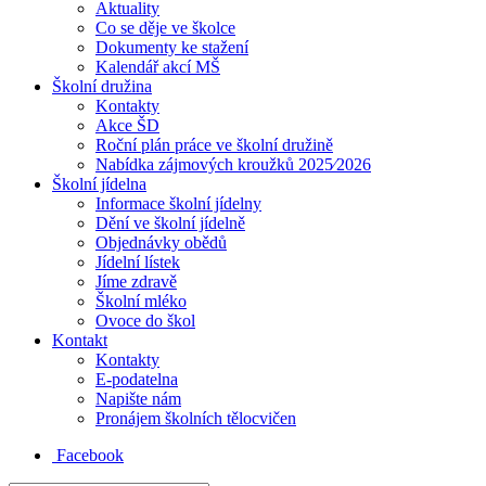
Aktuality
Co se děje ve školce
Dokumenty ke stažení
Kalendář akcí MŠ
Školní družina
Kontakty
Akce ŠD
Roční plán práce ve školní družině
Nabídka zájmových kroužků 2025⁄2026
Školní jídelna
Informace školní jídelny
Dění ve školní jídelně
Objednávky obědů
Jídelní lístek
Jíme zdravě
Školní mléko
Ovoce do škol
Kontakt
Kontakty
E-podatelna
Napište nám
Pronájem školních tělocvičen
Facebook