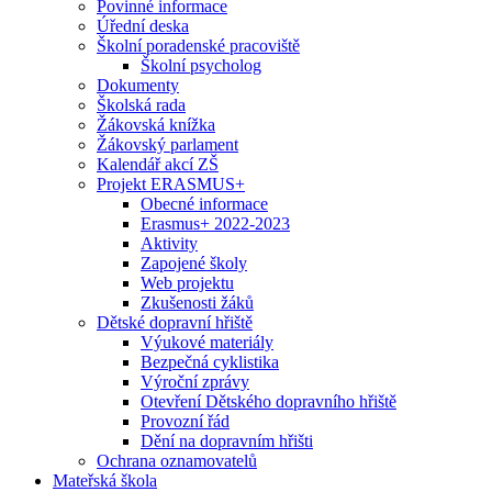
Povinné informace
Úřední deska
Školní poradenské pracoviště
Školní psycholog
Dokumenty
Školská rada
Žákovská knížka
Žákovský parlament
Kalendář akcí ZŠ
Projekt ERASMUS+
Obecné informace
Erasmus+ 2022-2023
Aktivity
Zapojené školy
Web projektu
Zkušenosti žáků
Dětské dopravní hřiště
Výukové materiály
Bezpečná cyklistika
Výroční zprávy
Otevření Dětského dopravního hřiště
Provozní řád
Dění na dopravním hřišti
Ochrana oznamovatelů
Mateřská škola