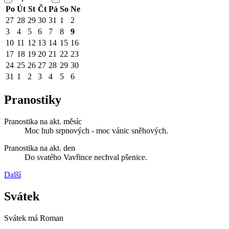
Po
Út
St
Čt
Pá
So
Ne
27
28
29
30
31
1
2
3
4
5
6
7
8
9
10
11
12
13
14
15
16
17
18
19
20
21
22
23
24
25
26
27
28
29
30
31
1
2
3
4
5
6
Pranostiky
Pranostika na akt. měsíc
Moc hub srpnových - moc vánic sněhových.
Pranostika na akt. den
Do svatého Vavřince nechval pšenice.
Další
Svátek
Svátek má
Roman