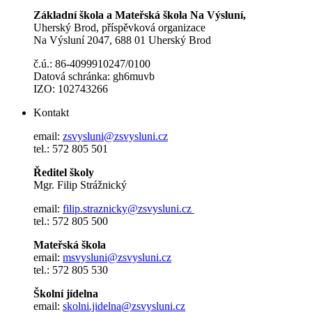
Základní škola a Mateřská škola Na Výsluní,
Uherský Brod, příspěvková organizace
Na Výsluní 2047, 688 01 Uherský Brod
č.ú.: 86-4099910247/0100
Datová schránka: gh6muvb
IZO: 102743266
Kontakt
email:
zsvysluni@zsvysluni.cz
tel.: 572 805 501
Ředitel školy
Mgr. Filip Strážnický
email:
filip.straznicky@zsvysluni.cz
tel.: 572 805 500
Mateřská škola
email:
msvysluni@zsvysluni.cz
tel.: 572 805 530
Školní jídelna
email:
skolni.jidelna@zsvysluni.cz