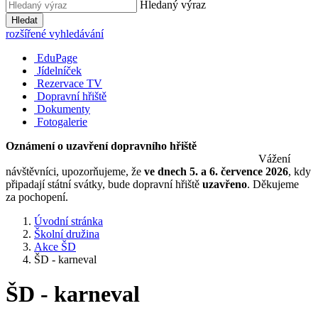
Hledaný výraz
Hledat
rozšířené vyhledávání
EduPage
Jídelníček
Rezervace TV
Dopravní hřiště
Dokumenty
Fotogalerie
Oznámení o uzavření dopravního hřiště
Vážení
návštěvníci, upozorňujeme, že
ve dnech 5. a 6. července 2026
, kdy
připadají státní svátky, bude dopravní hřiště
uzavřeno
. Děkujeme
za pochopení.
Úvodní stránka
Školní družina
Akce ŠD
ŠD - karneval
ŠD - karneval