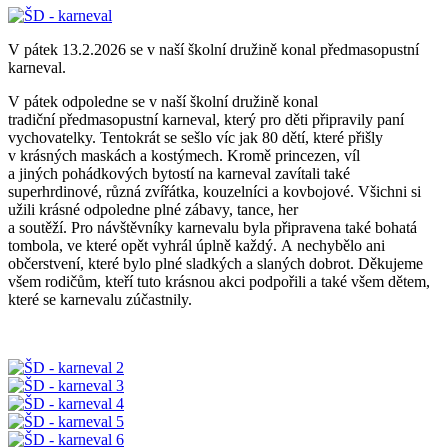
V pátek 13.2.2026 se v naší školní družině konal předmasopustní
karneval.
V pátek odpoledne se v naší školní družině konal
tradiční předmasopustní karneval, který pro děti připravily paní
vychovatelky. Tentokrát se sešlo víc jak 80 dětí, které přišly
v krásných maskách a kostýmech. Kromě princezen, víl
a jiných pohádkových bytostí na karneval zavítali také
superhrdinové, různá zvířátka, kouzelníci a kovbojové. Všichni si
užili krásné odpoledne plné zábavy, tance, her
a soutěží. Pro návštěvníky karnevalu byla připravena také bohatá
tombola, ve které opět vyhrál úplně každý. A nechybělo ani
občerstvení, které bylo plné sladkých a slaných dobrot. Děkujeme
všem rodičům, kteří tuto krásnou akci podpořili a také všem dětem,
které se karnevalu zúčastnily.