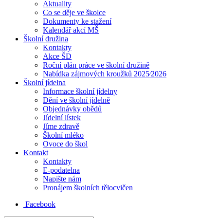
Aktuality
Co se děje ve školce
Dokumenty ke stažení
Kalendář akcí MŠ
Školní družina
Kontakty
Akce ŠD
Roční plán práce ve školní družině
Nabídka zájmových kroužků 2025⁄2026
Školní jídelna
Informace školní jídelny
Dění ve školní jídelně
Objednávky obědů
Jídelní lístek
Jíme zdravě
Školní mléko
Ovoce do škol
Kontakt
Kontakty
E-podatelna
Napište nám
Pronájem školních tělocvičen
Facebook