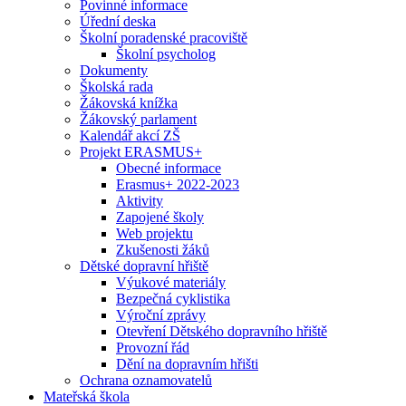
Povinné informace
Úřední deska
Školní poradenské pracoviště
Školní psycholog
Dokumenty
Školská rada
Žákovská knížka
Žákovský parlament
Kalendář akcí ZŠ
Projekt ERASMUS+
Obecné informace
Erasmus+ 2022-2023
Aktivity
Zapojené školy
Web projektu
Zkušenosti žáků
Dětské dopravní hřiště
Výukové materiály
Bezpečná cyklistika
Výroční zprávy
Otevření Dětského dopravního hřiště
Provozní řád
Dění na dopravním hřišti
Ochrana oznamovatelů
Mateřská škola