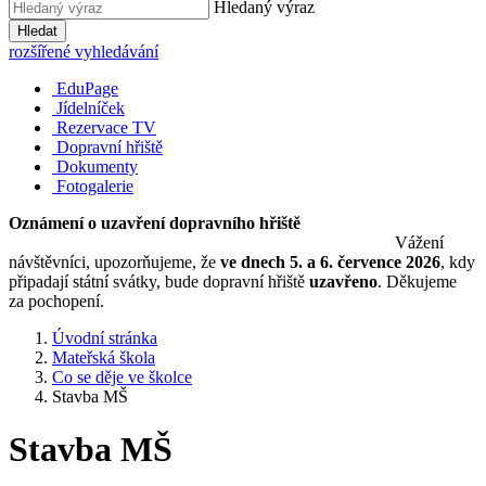
Hledaný výraz
Hledat
rozšířené vyhledávání
EduPage
Jídelníček
Rezervace TV
Dopravní hřiště
Dokumenty
Fotogalerie
Oznámení o uzavření dopravního hřiště
Vážení
návštěvníci, upozorňujeme, že
ve dnech 5. a 6. července 2026
, kdy
připadají státní svátky, bude dopravní hřiště
uzavřeno
. Děkujeme
za pochopení.
Úvodní stránka
Mateřská škola
Co se děje ve školce
Stavba MŠ
Stavba MŠ