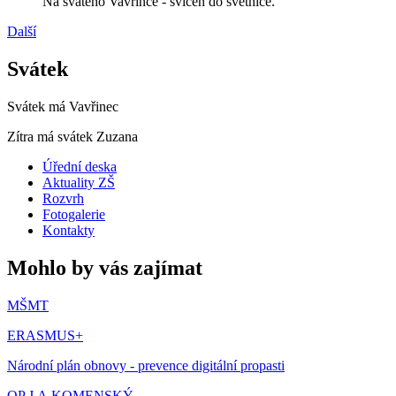
Na svatého Vavřince - svícen do světnice.
Další
Svátek
Svátek má
Vavřinec
Zítra má svátek
Zuzana
Úřední deska
Aktuality ZŠ
Rozvrh
Fotogalerie
Kontakty
Mohlo by vás zajímat
MŠMT
ERASMUS+
Národní plán obnovy - prevence digitální propasti
OP J.A.KOMENSKÝ