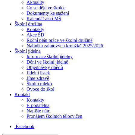
Aktuality
Co se děje ve školce
Dokumenty ke stažení
Kalendář akcí MŠ
Školní družina
Kontakty
Akce ŠD
Roční plán práce ve školní družině
Nabídka zájmových kroužků 2025⁄2026
Školní jídelna
Informace školní jídelny
Dění ve školní jídelně
Objednávky obědů
Jídelní lístek
Jíme zdravě
Školní mléko
Ovoce do škol
Kontakt
Kontakty
E-podatelna
Napište nám
Pronájem školních tělocvičen
Facebook