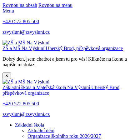
Rovnou na obsah
Rovnou na menu
Menu
+420 572 805 500
zsvysluni@zsvysluni.cz
ZŠ a MŠ Na Výsluní
Uherský Brod, příspěvková organizace
Dobrý den, jsem chatbot a jsem tu pro vás! Klikněte na ikonu a
napište mi dotaz.
✕
Základní škola a Mateřská škola Na Výsluní
Uherský Brod,
příspěvková organizace
+420 572 805 500
zsvysluni@zsvysluni.cz
Základní škola
Aktuální dění
Organizace školního roku 2026/2027