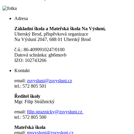
Adresa
Základní škola a Mateřská škola Na Výsluní,
Uherský Brod, příspěvková organizace
Na Výsluní 2047, 688 01 Uherský Brod
č.ú.: 86-4099910247/0100
Datová schránka: gh6muvb
IZO: 102743266
Kontakt
email:
zsvysluni@zsvysluni.cz
tel.: 572 805 501
Ředitel školy
Mgr. Filip Strážnický
email:
filip.straznicky@zsvysluni.cz
tel.: 572 805 500
Mateřská škola
email:
msvysluni@zsvysluni.cz