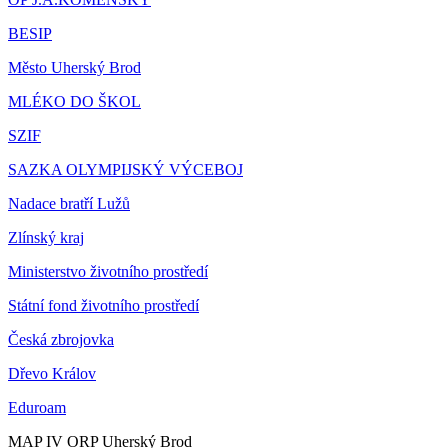
BESIP
Město Uherský Brod
MLÉKO DO ŠKOL
SZIF
SAZKA OLYMPIJSKÝ VÝCEBOJ
Nadace bratří Lužů
Zlínský kraj
Ministerstvo životního prostředí
Státní fond životního prostředí
Česká zbrojovka
Dřevo Králov
Eduroam
MAP IV ORP Uherský Brod