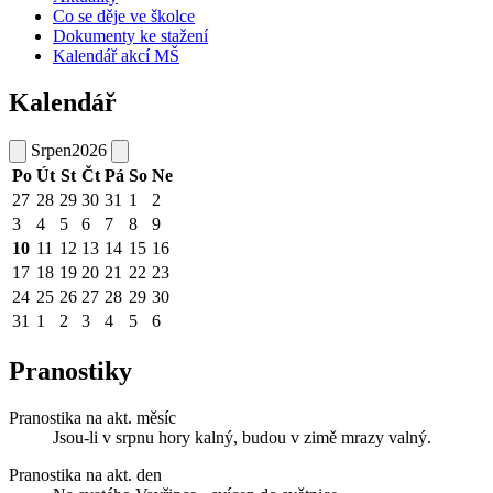
Co se děje ve školce
Dokumenty ke stažení
Kalendář akcí MŠ
Kalendář
Srpen
2026
Po
Út
St
Čt
Pá
So
Ne
27
28
29
30
31
1
2
3
4
5
6
7
8
9
10
11
12
13
14
15
16
17
18
19
20
21
22
23
24
25
26
27
28
29
30
31
1
2
3
4
5
6
Pranostiky
Pranostika na akt. měsíc
Jsou-li v srpnu hory kalný, budou v zimě mrazy valný.
Pranostika na akt. den