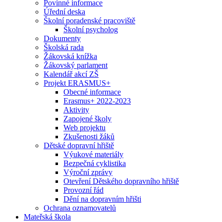
Povinné informace
Úřední deska
Školní poradenské pracoviště
Školní psycholog
Dokumenty
Školská rada
Žákovská knížka
Žákovský parlament
Kalendář akcí ZŠ
Projekt ERASMUS+
Obecné informace
Erasmus+ 2022-2023
Aktivity
Zapojené školy
Web projektu
Zkušenosti žáků
Dětské dopravní hřiště
Výukové materiály
Bezpečná cyklistika
Výroční zprávy
Otevření Dětského dopravního hřiště
Provozní řád
Dění na dopravním hřišti
Ochrana oznamovatelů
Mateřská škola