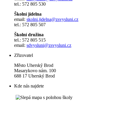
tel.: 572 805 530
Školní jídelna
email:
skolni.jidelna@zsvysluni.cz
tel.: 572 805 507
Školní družina
tel.: 572 805 515
email:
sdvysluni@zsvysluni.cz
Zřizovatel
Město Uherský Brod
Masarykovo nám. 100
688 17 Uherský Brod
Kde nás najdete