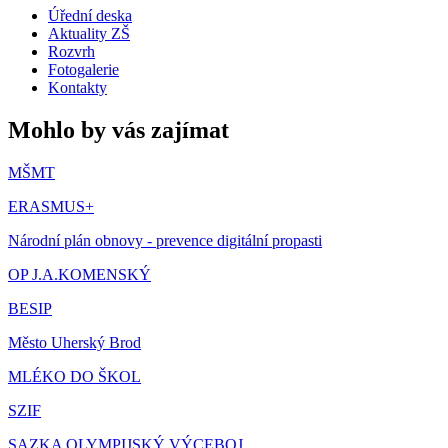
Úřední deska
Aktuality ZŠ
Rozvrh
Fotogalerie
Kontakty
Mohlo by vás zajímat
MŠMT
ERASMUS+
Národní plán obnovy - prevence digitální propasti
OP J.A.KOMENSKÝ
BESIP
Město Uherský Brod
MLÉKO DO ŠKOL
SZIF
SAZKA OLYMPIJSKÝ VÝCEBOJ