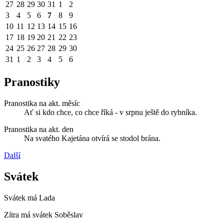
27
28
29
30
31
1
2
3
4
5
6
7
8
9
10
11
12
13
14
15
16
17
18
19
20
21
22
23
24
25
26
27
28
29
30
31
1
2
3
4
5
6
Pranostiky
Pranostika na akt. měsíc
Ať si kdo chce, co chce říká - v srpnu ještě do rybníka.
Pranostika na akt. den
Na svatého Kajetána otvírá se stodol brána.
Další
Svátek
Svátek má
Lada
Zítra má svátek
Soběslav