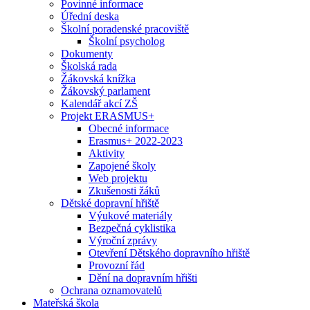
Povinné informace
Úřední deska
Školní poradenské pracoviště
Školní psycholog
Dokumenty
Školská rada
Žákovská knížka
Žákovský parlament
Kalendář akcí ZŠ
Projekt ERASMUS+
Obecné informace
Erasmus+ 2022-2023
Aktivity
Zapojené školy
Web projektu
Zkušenosti žáků
Dětské dopravní hřiště
Výukové materiály
Bezpečná cyklistika
Výroční zprávy
Otevření Dětského dopravního hřiště
Provozní řád
Dění na dopravním hřišti
Ochrana oznamovatelů
Mateřská škola