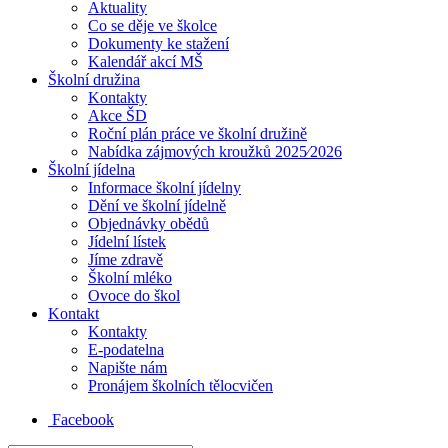
Aktuality
Co se děje ve školce
Dokumenty ke stažení
Kalendář akcí MŠ
Školní družina
Kontakty
Akce ŠD
Roční plán práce ve školní družině
Nabídka zájmových kroužků 2025⁄2026
Školní jídelna
Informace školní jídelny
Dění ve školní jídelně
Objednávky obědů
Jídelní lístek
Jíme zdravě
Školní mléko
Ovoce do škol
Kontakt
Kontakty
E-podatelna
Napište nám
Pronájem školních tělocvičen
Facebook