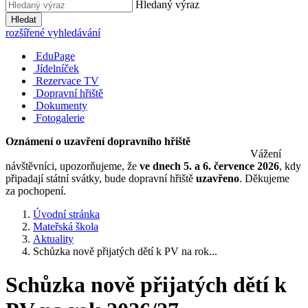
Hledaný výraz
Hledat
rozšířené vyhledávání
EduPage
Jídelníček
Rezervace TV
Dopravní hřiště
Dokumenty
Fotogalerie
Oznámení o uzavření dopravního hřiště
Vážení
návštěvníci, upozorňujeme, že
ve dnech 5. a 6. července 2026
, kdy
připadají státní svátky, bude dopravní hřiště
uzavřeno
. Děkujeme
za pochopení.
Úvodní stránka
Mateřská škola
Aktuality
Schůzka nově přijatých dětí k PV na rok...
Schůzka nově přijatých dětí k