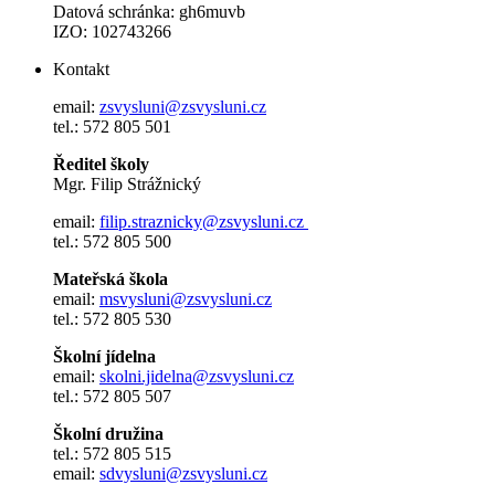
Datová schránka: gh6muvb
IZO: 102743266
Kontakt
email:
zsvysluni@zsvysluni.cz
tel.: 572 805 501
Ředitel školy
Mgr. Filip Strážnický
email:
filip.straznicky@zsvysluni.cz
tel.: 572 805 500
Mateřská škola
email:
msvysluni@zsvysluni.cz
tel.: 572 805 530
Školní jídelna
email:
skolni.jidelna@zsvysluni.cz
tel.: 572 805 507
Školní družina
tel.: 572 805 515
email:
sdvysluni@zsvysluni.cz