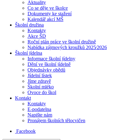
Aktuality
Co se děje ve školce
Dokumenty ke stažení
Kalendář akcí MŠ
Školní družina
Kontakty
Akce ŠD
Roční plán práce ve školní družině
Nabídka zájmových kroužků 2025⁄2026
Školní jídelna
Informace školní jídelny
Dění ve školní jídelně
Objednávky obědů
Jídelní lístek
Jíme zdravě
Školní mléko
Ovoce do škol
Kontakt
Kontakty
E-podatelna
Napište nám
Pronájem školních tělocvičen
Facebook