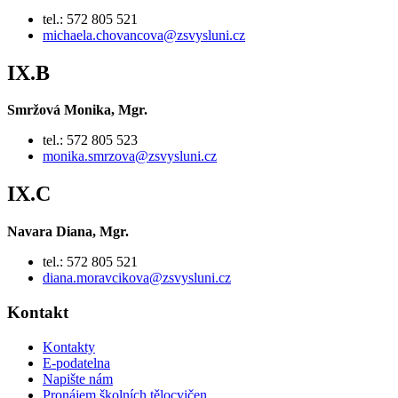
tel.: 572 805 521
michaela.chovancova@zsvysluni.cz
IX.B
Smržová Monika, Mgr.
tel.: 572 805 523
monika.smrzova@zsvysluni.cz
IX.C
Navara Diana, Mgr.
tel.: 572 805 521
diana.moravcikova@zsvysluni.cz
Kontakt
Kontakty
E-podatelna
Napište nám
Pronájem školních tělocvičen