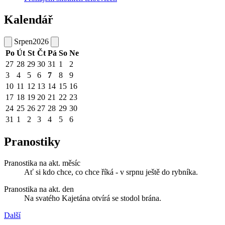
Kalendář
Srpen
2026
Po
Út
St
Čt
Pá
So
Ne
27
28
29
30
31
1
2
3
4
5
6
7
8
9
10
11
12
13
14
15
16
17
18
19
20
21
22
23
24
25
26
27
28
29
30
31
1
2
3
4
5
6
Pranostiky
Pranostika na akt. měsíc
Ať si kdo chce, co chce říká - v srpnu ještě do rybníka.
Pranostika na akt. den
Na svatého Kajetána otvírá se stodol brána.
Další