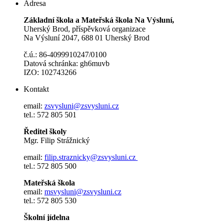
Adresa
Základní škola a Mateřská škola Na Výsluní,
Uherský Brod, příspěvková organizace
Na Výsluní 2047, 688 01 Uherský Brod
č.ú.: 86-4099910247/0100
Datová schránka: gh6muvb
IZO: 102743266
Kontakt
email:
zsvysluni@zsvysluni.cz
tel.: 572 805 501
Ředitel školy
Mgr. Filip Strážnický
email:
filip.straznicky@zsvysluni.cz
tel.: 572 805 500
Mateřská škola
email:
msvysluni@zsvysluni.cz
tel.: 572 805 530
Školní jídelna