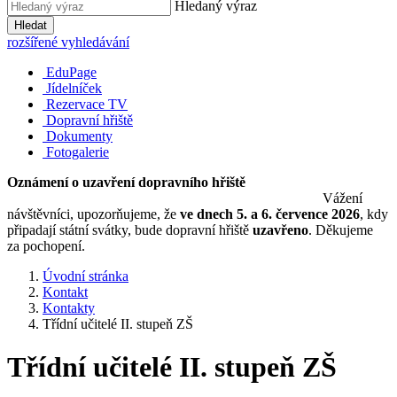
Hledaný výraz
Hledat
rozšířené vyhledávání
EduPage
Jídelníček
Rezervace TV
Dopravní hřiště
Dokumenty
Fotogalerie
Oznámení o uzavření dopravního hřiště
Vážení
návštěvníci, upozorňujeme, že
ve dnech 5. a 6. července 2026
, kdy
připadají státní svátky, bude dopravní hřiště
uzavřeno
. Děkujeme
za pochopení.
Úvodní stránka
Kontakt
Kontakty
Třídní učitelé II. stupeň ZŠ
Třídní učitelé II. stupeň ZŠ