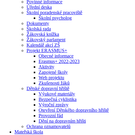
Povinné informace
Úřední deska
Školní poradenské pracoviště
Školní psycholog
Dokumenty
Školská rada
Žákovská knížka
Žákovský parlament
Kalendář akcí ZŠ
Projekt ERASMUS+
Obecné informace
Erasmus+ 2022-2023
Aktivity
Zapojené školy
Web projektu
Zkušenosti žáků
Dětské dopravní hřiště
Výukové materiály
Bezpečná cyklistika
Výroční zprávy
Otevření Dětského dopravního hřiště
Provozní řád
Dění na dopravním hřišti
Ochrana oznamovatelů
Mateřská škola