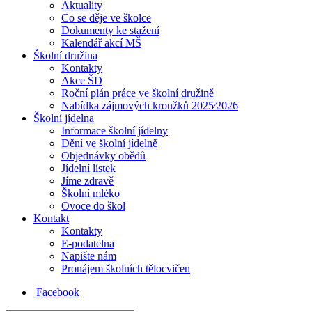
Aktuality
Co se děje ve školce
Dokumenty ke stažení
Kalendář akcí MŠ
Školní družina
Kontakty
Akce ŠD
Roční plán práce ve školní družině
Nabídka zájmových kroužků 2025⁄2026
Školní jídelna
Informace školní jídelny
Dění ve školní jídelně
Objednávky obědů
Jídelní lístek
Jíme zdravě
Školní mléko
Ovoce do škol
Kontakt
Kontakty
E-podatelna
Napište nám
Pronájem školních tělocvičen
Facebook