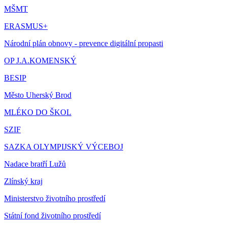
MŠMT
ERASMUS+
Národní plán obnovy - prevence digitální propasti
OP J.A.KOMENSKÝ
BESIP
Město Uherský Brod
MLÉKO DO ŠKOL
SZIF
SAZKA OLYMPIJSKÝ VÝCEBOJ
Nadace bratří Lužů
Zlínský kraj
Ministerstvo životního prostředí
Státní fond životního prostředí