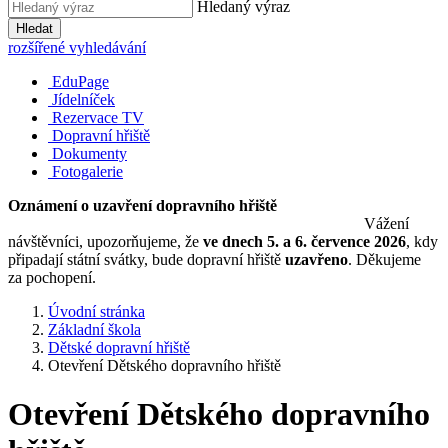
Hledaný výraz
Hledat
rozšířené vyhledávání
EduPage
Jídelníček
Rezervace TV
Dopravní hřiště
Dokumenty
Fotogalerie
Oznámení o uzavření dopravního hřiště
Vážení
návštěvníci, upozorňujeme, že
ve dnech 5. a 6. července 2026
, kdy
připadají státní svátky, bude dopravní hřiště
uzavřeno
. Děkujeme
za pochopení.
Úvodní stránka
Základní škola
Dětské dopravní hřiště
Otevření Dětského dopravního hřiště
Otevření Dětského dopravního