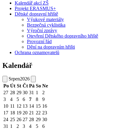
Kalendář akcí ZŠ
Projekt ERASMUS+
Dětské dopravní hřiště
Výukové materiály
Bezpečná cyklistika
Výroční zprávy
Otevření Dětského dopravního hřiště
Provozní řád
Dění na dopravním hřišti
Ochrana oznamovatelů
Kalendář
Srpen
2026
Po
Út
St
Čt
Pá
So
Ne
27
28
29
30
31
1
2
3
4
5
6
7
8
9
10
11
12
13
14
15
16
17
18
19
20
21
22
23
24
25
26
27
28
29
30
31
1
2
3
4
5
6