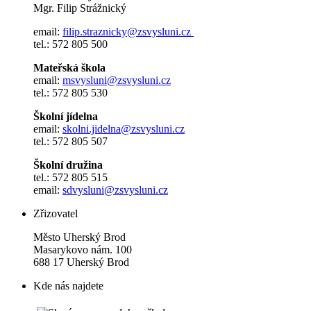
Mgr. Filip Strážnický
email:
filip.straznicky@zsvysluni.cz
tel.: 572 805 500
Mateřská škola
email:
msvysluni@zsvysluni.cz
tel.: 572 805 530
Školní jídelna
email:
skolni.jidelna@zsvysluni.cz
tel.: 572 805 507
Školní družina
tel.: 572 805 515
email:
sdvysluni@zsvysluni.cz
Zřizovatel
Město Uherský Brod
Masarykovo nám. 100
688 17 Uherský Brod
Kde nás najdete