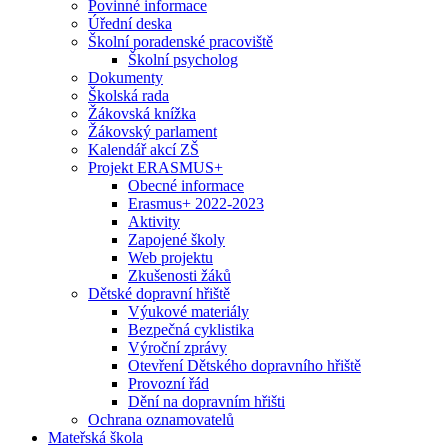
Povinné informace
Úřední deska
Školní poradenské pracoviště
Školní psycholog
Dokumenty
Školská rada
Žákovská knížka
Žákovský parlament
Kalendář akcí ZŠ
Projekt ERASMUS+
Obecné informace
Erasmus+ 2022-2023
Aktivity
Zapojené školy
Web projektu
Zkušenosti žáků
Dětské dopravní hřiště
Výukové materiály
Bezpečná cyklistika
Výroční zprávy
Otevření Dětského dopravního hřiště
Provozní řád
Dění na dopravním hřišti
Ochrana oznamovatelů
Mateřská škola