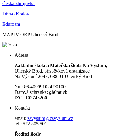
Česká zbrojovka
Dřevo Králov
Eduroam
MAP IV ORP Uherský Brod
Adresa
Základní škola a Mateřská škola Na Výsluní,
Uherský Brod, příspěvková organizace
Na Výsluní 2047, 688 01 Uherský Brod
č.ú.: 86-4099910247/0100
Datová schránka: gh6muvb
IZO: 102743266
Kontakt
email:
zsvysluni@zsvysluni.cz
tel.: 572 805 501
Ředitel školy