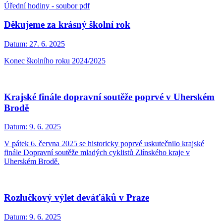
Úřední hodiny - soubor pdf
Děkujeme za krásný školní rok
Datum:
27. 6. 2025
Konec školního roku 2024/2025
Krajské finále dopravní soutěže poprvé v Uherském
Brodě
Datum:
9. 6. 2025
V pátek 6. června 2025 se historicky poprvé uskutečnilo krajské
finále Dopravní soutěže mladých cyklistů Zlínského kraje v
Uherském Brodě.
Rozlučkový výlet deváťáků v Praze
Datum:
9. 6. 2025