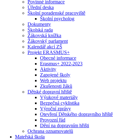
Povinné informace
Úřední deska
Školní poradenské pracoviště
Školní psycholog
Dokumenty
Školská rada
Žákovská knížka
Žákovský parlament
Kalendář akcí ZŠ
Projekt ERASMUS+
Obecné informace
Erasmus+ 2022-2023
Aktivity
Zapojené školy
Web projektu
Zkušenosti žáků
Dětské dopravní hřiště
Výukové materiály
Bezpečná cyklistika
Výroční zprávy
Otevření Dětského dopravního hřiště
Provozní řád
Dění na dopravním hřišti
Ochrana oznamovatelů
Mateřská škola