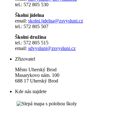
tel.: 572 805 530
Školní jídelna
email:
skolni.jidelna@zsvysluni.cz
tel.: 572 805 507
Školní družina
tel.: 572 805 515
email:
sdvysluni@zsvysluni.cz
Zřizovatel
Město Uherský Brod
Masarykovo nám. 100
688 17 Uherský Brod
Kde nás najdete