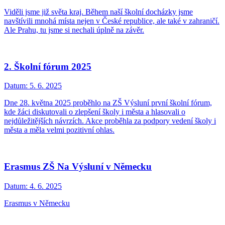
Viděli jsme již světa kraj. Během naší školní docházky jsme
navštívili mnohá místa nejen v České republice, ale také v zahraničí.
Ale Prahu, tu jsme si nechali úplně na závěr.
2. Školní fórum 2025
Datum:
5. 6. 2025
Dne 28. května 2025 proběhlo na ZŠ Výsluní první školní fórum,
kde žáci diskutovali o zlepšení školy i města a hlasovali o
nejdůležitějších návrzích. Akce proběhla za podpory vedení školy i
města a měla velmi pozitivní ohlas.
Erasmus ZŠ Na Výsluní v Německu
Datum:
4. 6. 2025
Erasmus v Německu