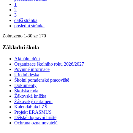
1
2
3
další stránka
poslední stránka
Zobrazeno
1
-
30
ze 170
Základní škola
Aktuální dění
Organizace školního roku 2026/2027
Povinné informace
Úřední deska
Školní poradenské pracoviště
Dokumenty
Školská rada
Žákovská knížka
Žákovský parlament
Kalendář akcí ZŠ
Projekt ERASMUS+
Dětské dopravní hřiště
Ochrana oznamovatelů