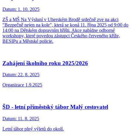
Datum:
1. 10. 2025
ZŠ a MŠ Na Výsluní v Uherském Brodě srdečně zve na akci
"Bezpečně nejen na kole", která se koná 11. října 2025 od 9:00 do
14:00 na Dětském dopravním hřišti. Akce nabídne odborné
workshopy, které povedou zástupci Českého červeného kříže,
BESIPu a Městské policie.
Zahájení školního roku 2025/2026
Datum:
22. 8. 2025
Organizace 1.9.2025
ŠD - letní příměstský tábor Malý cestovatel
Datum:
11. 8. 2025
Letní tábor plný výletů do okolí.