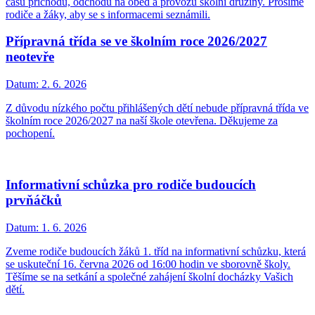
časů příchodu, odchodu na oběd a provozu školní družiny. Prosíme
rodiče a žáky, aby se s informacemi seznámili.
Přípravná třída se ve školním roce 2026/2027
neotevře
Datum:
2. 6. 2026
Z důvodu nízkého počtu přihlášených dětí nebude přípravná třída ve
školním roce 2026/2027 na naší škole otevřena. Děkujeme za
pochopení.
Informativní schůzka pro rodiče budoucích
prvňáčků
Datum:
1. 6. 2026
Zveme rodiče budoucích žáků 1. tříd na informativní schůzku, která
se uskuteční 16. června 2026 od 16:00 hodin ve sborovně školy.
Těšíme se na setkání a společné zahájení školní docházky Vašich
dětí.