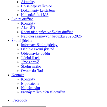
Aktuality
Co se děje ve školce
Dokumenty ke stažení
Kalendář akcí MŠ
Školní družina
Kontakty
Akce ŠD
Roční plán práce ve školní družině
Nabídka zájmových kroužků 2025⁄2026
Školní jídelna
Informace školní jídelny
Dění ve školní jídelně
Objednávky obědů
Jídelní lístek
Jíme zdravě
Školní mléko
Ovoce do škol
Kontakt
Kontakty
E-podatelna
Napište nám
Pronájem školních tělocvičen
Facebook