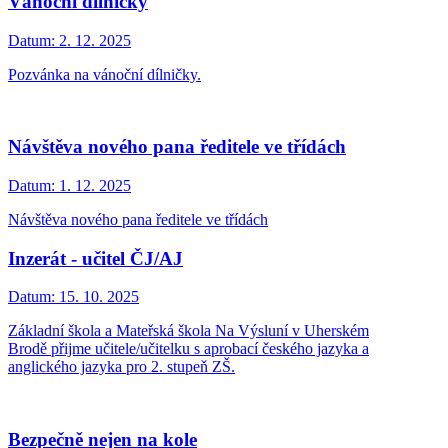
Vánoční dílničky
Datum:
2. 12. 2025
Pozvánka na vánoční dílničky.
Návštěva nového pana ředitele ve třídách
Datum:
1. 12. 2025
Návštěva nového pana ředitele ve třídách
Inzerát - učitel ČJ/AJ
Datum:
15. 10. 2025
Základní škola a Mateřská škola Na Výsluní v Uherském
Brodě přijme učitele/učitelku s aprobací českého jazyka a
anglického jazyka pro 2. stupeň ZŠ.
Bezpečně nejen na kole