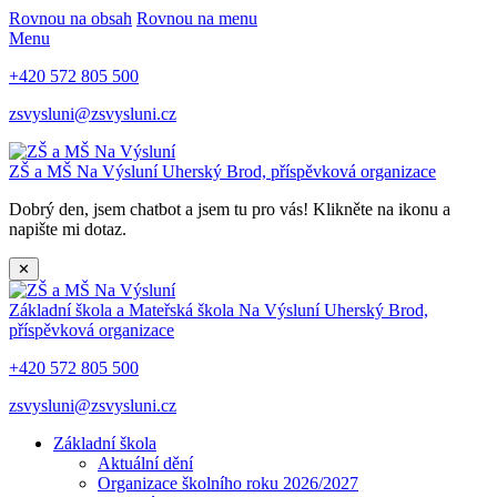
Rovnou na obsah
Rovnou na menu
Menu
+420 572 805 500
zsvysluni@zsvysluni.cz
ZŠ a MŠ Na Výsluní
Uherský Brod, příspěvková organizace
Dobrý den, jsem chatbot a jsem tu pro vás! Klikněte na ikonu a
napište mi dotaz.
✕
Základní škola a Mateřská škola Na Výsluní
Uherský Brod,
příspěvková organizace
+420 572 805 500
zsvysluni@zsvysluni.cz
Základní škola
Aktuální dění
Organizace školního roku 2026/2027