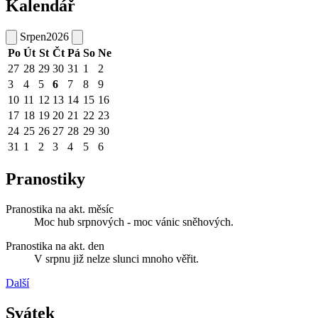
Kalendář
Srpen
2026
Po
Út
St
Čt
Pá
So
Ne
27
28
29
30
31
1
2
3
4
5
6
7
8
9
10
11
12
13
14
15
16
17
18
19
20
21
22
23
24
25
26
27
28
29
30
31
1
2
3
4
5
6
Pranostiky
Pranostika na akt. měsíc
Moc hub srpnových - moc vánic sněhových.
Pranostika na akt. den
V srpnu již nelze slunci mnoho věřit.
Další
Svátek