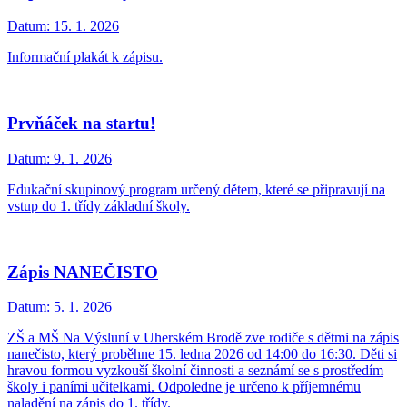
Datum:
15. 1. 2026
Informační plakát k zápisu.
Prvňáček na startu!
Datum:
9. 1. 2026
Edukační skupinový program určený dětem, které se připravují na
vstup do 1. třídy základní školy.
Zápis NANEČISTO
Datum:
5. 1. 2026
ZŠ a MŠ Na Výsluní v Uherském Brodě zve rodiče s dětmi na zápis
nanečisto, který proběhne 15. ledna 2026 od 14:00 do 16:30. Děti si
hravou formou vyzkouší školní činnosti a seznámí se s prostředím
školy i paními učitelkami. Odpoledne je určeno k příjemnému
naladění na zápis do 1. třídy.