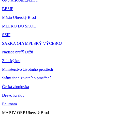
OP J.A.KOMENSKÝ
BESIP
Město Uherský Brod
MLÉKO DO ŠKOL
SZIF
SAZKA OLYMPIJSKÝ VÝCEBOJ
Nadace bratří Lužů
Zlínský kraj
Ministerstvo životního prostředí
Státní fond životního prostředí
Česká zbrojovka
Dřevo Králov
Eduroam
MAP IV ORP Uherský Brod