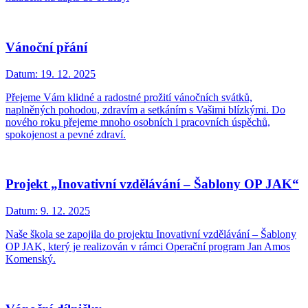
Vánoční přání
Datum:
19. 12. 2025
Přejeme Vám klidné a radostné prožití vánočních svátků,
naplněných pohodou, zdravím a setkáním s Vašimi blízkými. Do
nového roku přejeme mnoho osobních i pracovních úspěchů,
spokojenost a pevné zdraví.
Projekt „Inovativní vzdělávání – Šablony OP JAK“
Datum:
9. 12. 2025
Naše škola se zapojila do projektu Inovativní vzdělávání – Šablony
OP JAK, který je realizován v rámci Operační program Jan Amos
Komenský.