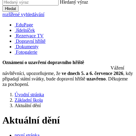
Hledaný výraz
Hledat
rozšířené vyhledávání
EduPage
Jídelníček
Rezervace TV
Dopravní hřiště
Dokumenty
Fotogalerie
Oznámení o uzavření dopravního hřiště
Vážení
návštěvníci, upozorňujeme, že
ve dnech 5. a 6. července 2026
, kdy
připadají státní svátky, bude dopravní hřiště
uzavřeno
. Děkujeme
za pochopení.
Úvodní stránka
Základní škola
Aktuální dění
Aktuální dění
první stránka