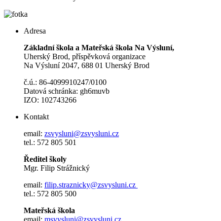
Adresa
Základní škola a Mateřská škola Na Výsluní,
Uherský Brod, příspěvková organizace
Na Výsluní 2047, 688 01 Uherský Brod
č.ú.: 86-4099910247/0100
Datová schránka: gh6muvb
IZO: 102743266
Kontakt
email:
zsvysluni@zsvysluni.cz
tel.: 572 805 501
Ředitel školy
Mgr. Filip Strážnický
email:
filip.straznicky@zsvysluni.cz
tel.: 572 805 500
Mateřská škola
email:
msvysluni@zsvysluni.cz