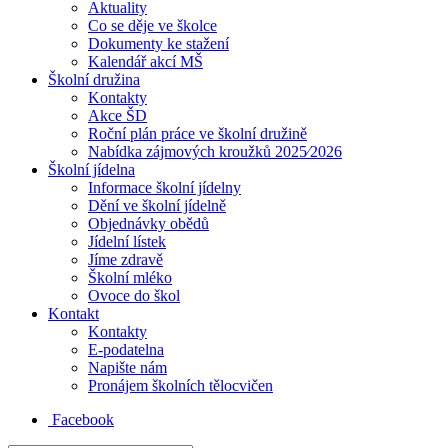
Aktuality
Co se děje ve školce
Dokumenty ke stažení
Kalendář akcí MŠ
Školní družina
Kontakty
Akce ŠD
Roční plán práce ve školní družině
Nabídka zájmových kroužků 2025⁄2026
Školní jídelna
Informace školní jídelny
Dění ve školní jídelně
Objednávky obědů
Jídelní lístek
Jíme zdravě
Školní mléko
Ovoce do škol
Kontakt
Kontakty
E-podatelna
Napište nám
Pronájem školních tělocvičen
Facebook