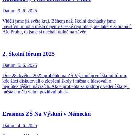
Datum:
9. 6. 2025
Viděli jsme již světa kraj. Během naší školní docházky jsme
navštívili mnohá místa nejen v České republice, ale také v zahraničí.
Ale Prahu, tu jsme si nechali úplně na závěr.
2. Školní fórum 2025
Datum:
5. 6. 2025
Dne 28. května 2025 proběhlo na ZŠ Výsluní první školní fórum,
kde žáci diskutovali o zlepšení školy i města a hlasovali o
nejdůležitějších návrzích. Akce proběhla za podpory vedení školy i
města a měla velmi pozitivní ohlas.
Erasmus ZŠ Na Výsluní v Německu
Datum:
4. 6. 2025