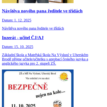
Návštěva nového pana ředitele ve třídách
Datum:
1. 12. 2025
Návštěva nového pana ředitele ve třídách
Inzerát - učitel ČJ/AJ
Datum:
15. 10. 2025
Základní škola a Mateřská škola Na Výsluní v Uherském
Brodě přijme učitele/učitelku s aprobací českého jazyka a
anglického jazyka pro 2. stupeň ZŠ.