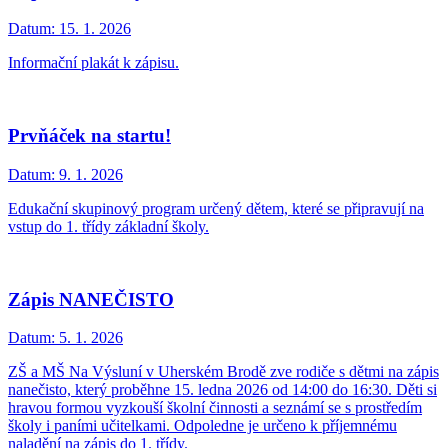
Datum:
15. 1. 2026
Informační plakát k zápisu.
Prvňáček na startu!
Datum:
9. 1. 2026
Edukační skupinový program určený dětem, které se připravují na
vstup do 1. třídy základní školy.
Zápis NANEČISTO
Datum:
5. 1. 2026
ZŠ a MŠ Na Výsluní v Uherském Brodě zve rodiče s dětmi na zápis
nanečisto, který proběhne 15. ledna 2026 od 14:00 do 16:30. Děti si
hravou formou vyzkouší školní činnosti a seznámí se s prostředím
školy i paními učitelkami. Odpoledne je určeno k příjemnému
naladění na zápis do 1. třídy.