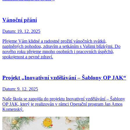
Vánoční přání
Datum:
19. 12. 2025
Přejeme Vám klidné a radostné prožití vánočních svátků,
naplněných pohodou, zdravím a setkáním s Vašimi blízkými. Do
nového roku přejeme mnoho osobních i pracovních úspěchů,
spokojenost a pevné zdraví.
Projekt „Inovativní vzdělávání – Šablony OP JAK“
Datum:
9. 12. 2025
Naše škola se zapojila do projektu Inovativní vzdělávání – Šablony
OP JAK, který je realizován v rámci Operační program Jan Amos
Komenský.