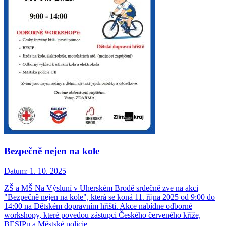
Bezpečně nejen na kole
Datum:
1. 10. 2025
ZŠ a MŠ Na Výsluní v Uherském Brodě srdečně zve na akci
"Bezpečně nejen na kole", která se koná 11. října 2025 od 9:00 do
14:00 na Dětském dopravním hřišti. Akce nabídne odborné
workshopy, které povedou zástupci Českého červeného kříže,
BESIPu a Městské policie.