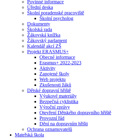
Povinné informace
Úřední deska
Školní poradenské pracoviště
Školní psycholog
Dokumenty
Školská rada
Žákovská knížka
Žákovský parlament
Kalendář akcí ZŠ
Projekt ERASMUS+
Obecné informace
Erasmus+ 2022-2023
Aktivity
Zapojené školy
Web projektu
Zkušenosti žáků
Dětské dopravní hřiště
Výukové materiály
Bezpečná cyklistika
Výroční zprávy
Otevření Dětského dopravního hřiště
Provozní řád
Dění na dopravním hřišti
Ochrana oznamovatelů
Mateřská škola