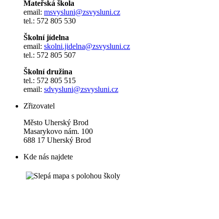
Mateřská škola
email:
msvysluni@zsvysluni.cz
tel.: 572 805 530
Školní jídelna
email:
skolni.jidelna@zsvysluni.cz
tel.: 572 805 507
Školní družina
tel.: 572 805 515
email:
sdvysluni@zsvysluni.cz
Zřizovatel
Město Uherský Brod
Masarykovo nám. 100
688 17 Uherský Brod
Kde nás najdete