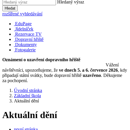
Hledaný výraz
Hledat
rozšířené vyhledávání
EduPage
Jídelníček
Rezervace TV
Dopravní hřiště
Dokumenty
Fotogalerie
Oznámení o uzavření dopravního hřiště
Vážení
návštěvníci, upozorňujeme, že
ve dnech 5. a 6. července 2026
, kdy
připadají státní svátky, bude dopravní hřiště
uzavřeno
. Děkujeme
za pochopení.
Úvodní stránka
Základní škola
Aktuální dění
Aktuální dění
první stránka