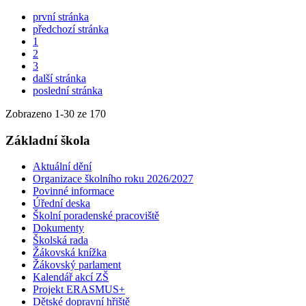
první stránka
předchozí stránka
1
2
3
další stránka
poslední stránka
Zobrazeno
1
-
30
ze 170
Základní škola
Aktuální dění
Organizace školního roku 2026/2027
Povinné informace
Úřední deska
Školní poradenské pracoviště
Dokumenty
Školská rada
Žákovská knížka
Žákovský parlament
Kalendář akcí ZŠ
Projekt ERASMUS+
Dětské dopravní hřiště