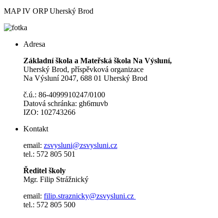
MAP IV ORP Uherský Brod
Adresa
Základní škola a Mateřská škola Na Výsluní,
Uherský Brod, příspěvková organizace
Na Výsluní 2047, 688 01 Uherský Brod
č.ú.: 86-4099910247/0100
Datová schránka: gh6muvb
IZO: 102743266
Kontakt
email:
zsvysluni@zsvysluni.cz
tel.: 572 805 501
Ředitel školy
Mgr. Filip Strážnický
email:
filip.straznicky@zsvysluni.cz
tel.: 572 805 500