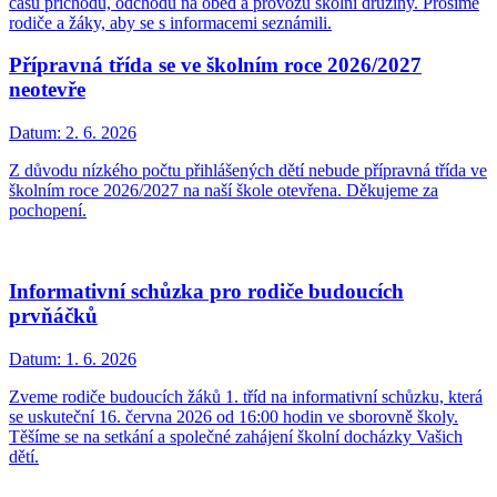
časů příchodu, odchodu na oběd a provozu školní družiny. Prosíme
rodiče a žáky, aby se s informacemi seznámili.
Přípravná třída se ve školním roce 2026/2027
neotevře
Datum:
2. 6. 2026
Z důvodu nízkého počtu přihlášených dětí nebude přípravná třída ve
školním roce 2026/2027 na naší škole otevřena. Děkujeme za
pochopení.
Informativní schůzka pro rodiče budoucích
prvňáčků
Datum:
1. 6. 2026
Zveme rodiče budoucích žáků 1. tříd na informativní schůzku, která
se uskuteční 16. června 2026 od 16:00 hodin ve sborovně školy.
Těšíme se na setkání a společné zahájení školní docházky Vašich
dětí.