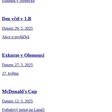
Erasmus v Německu
Den včel v 1.B
Datum:
29. 5. 2025
Akce u prvňáčků
Exkurze v Olomouci
Datum:
27. 5. 2025
27. května
McDonald's Cup
Datum:
12. 5. 2025
Fotbalový turnaj na Lapači