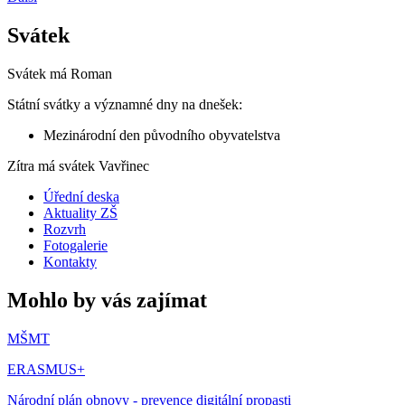
Svátek
Svátek má
Roman
Státní svátky a významné dny na dnešek:
Mezinárodní den původního obyvatelstva
Zítra má svátek
Vavřinec
Úřední deska
Aktuality ZŠ
Rozvrh
Fotogalerie
Kontakty
Mohlo by vás zajímat
MŠMT
ERASMUS+
Národní plán obnovy - prevence digitální propasti