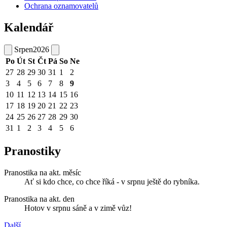
Ochrana oznamovatelů
Kalendář
Srpen
2026
Po
Út
St
Čt
Pá
So
Ne
27
28
29
30
31
1
2
3
4
5
6
7
8
9
10
11
12
13
14
15
16
17
18
19
20
21
22
23
24
25
26
27
28
29
30
31
1
2
3
4
5
6
Pranostiky
Pranostika na akt. měsíc
Ať si kdo chce, co chce říká - v srpnu ještě do rybníka.
Pranostika na akt. den
Hotov v srpnu sáně a v zimě vůz!
Další