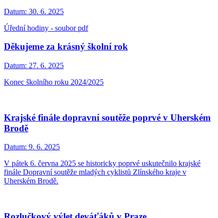
Datum:
30. 6. 2025
Úřední hodiny - soubor pdf
Děkujeme za krásný školní rok
Datum:
27. 6. 2025
Konec školního roku 2024/2025
Krajské finále dopravní soutěže poprvé v Uherském
Brodě
Datum:
9. 6. 2025
V pátek 6. června 2025 se historicky poprvé uskutečnilo krajské
finále Dopravní soutěže mladých cyklistů Zlínského kraje v
Uherském Brodě.
Rozlučkový výlet deváťáků v Praze