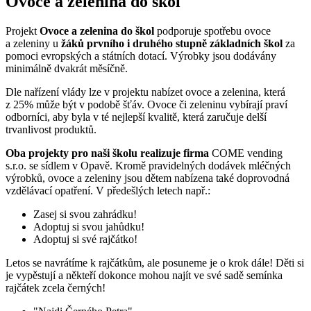
Ovoce a zelenina do škol
Projekt
Ovoce a zelenina do škol
podporuje spotřebu ovoce
a zeleniny u
žáků prvního i druhého stupně základních škol
za
pomoci evropských a státních dotací. Výrobky jsou dodávány
minimálně dvakrát měsíčně.
Dle nařízení vlády lze v projektu nabízet ovoce a zelenina, která
z 25% může být v podobě šťáv. Ovoce či zeleninu vybírají praví
odborníci, aby byla v té nejlepší kvalitě, která zaručuje delší
trvanlivost produktů.
Oba projekty pro naši školu realizuje firma
COME vending
s.r.o. se sídlem v Opavě. Kromě pravidelných dodávek mléčných
výrobků, ovoce a zeleniny jsou dětem nabízena také doprovodná
vzdělávací opatření. V předešlých letech např.:
Zasej si svou zahrádku!
Adoptuj si svou jahůdku!
Adoptuj si své rajčátko!
Letos se navrátíme k rajčátkům, ale posuneme je o krok dále! Děti si
je vypěstují a někteří dokonce mohou najít ve své sadě semínka
rajčátek zcela černých!