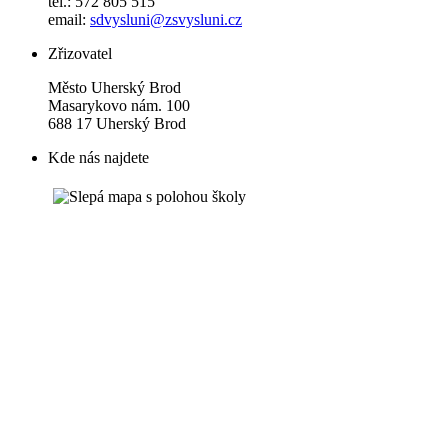
tel.: 572 805 515
email:
sdvysluni@zsvysluni.cz
Zřizovatel
Město Uherský Brod
Masarykovo nám. 100
688 17 Uherský Brod
Kde nás najdete