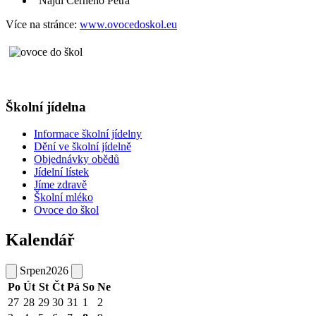
"Najdi Černého Petra"
Více na stránce:
www.ovocedoskol.eu
Školní jídelna
Informace školní jídelny
Dění ve školní jídelně
Objednávky obědů
Jídelní lístek
Jíme zdravě
Školní mléko
Ovoce do škol
Kalendář
Srpen
2026
Po
Út
St
Čt
Pá
So
Ne
27
28
29
30
31
1
2