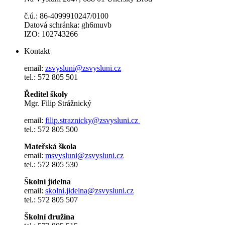
č.ú.: 86-4099910247/0100
Datová schránka: gh6muvb
IZO: 102743266
Kontakt
email:
zsvysluni@zsvysluni.cz
tel.: 572 805 501
Ředitel školy
Mgr. Filip Strážnický
email:
filip.straznicky@zsvysluni.cz
tel.: 572 805 500
Mateřská škola
email:
msvysluni@zsvysluni.cz
tel.: 572 805 530
Školní jídelna
email:
skolni.jidelna@zsvysluni.cz
tel.: 572 805 507
Školní družina