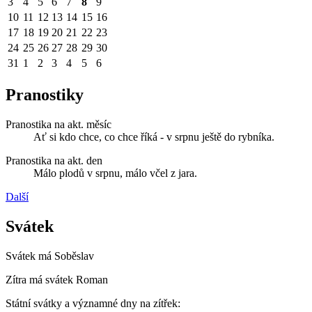
3
4
5
6
7
8
9
10
11
12
13
14
15
16
17
18
19
20
21
22
23
24
25
26
27
28
29
30
31
1
2
3
4
5
6
Pranostiky
Pranostika na akt. měsíc
Ať si kdo chce, co chce říká - v srpnu ještě do rybníka.
Pranostika na akt. den
Málo plodů v srpnu, málo včel z jara.
Další
Svátek
Svátek má
Soběslav
Zítra má svátek
Roman
Státní svátky a významné dny na zítřek: