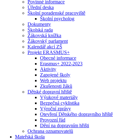
Povinné informace
Úřední deska
Školní poradenské pracoviště
Školní psycholog
Dokumenty
Školská rada
Žákovská knížka
Žákovský parlament
Kalendář akcí ZŠ
Projekt ERASMUS+
Obecné informace
Erasmus+ 2022-2023
Aktivity
Zapojené školy
Web projektu
Zkušenosti žáků
Dětské dopravní hřiště
Výukové materiály
Bezpečná cyklistika
Výroční zprávy
Otevření Dětského dopravního hřiště
Provozní řád
Dění na dopravním hřišti
Ochrana oznamovatelů
Mateřská škola