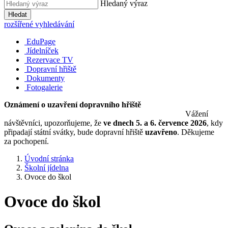
Hledaný výraz
Hledat
rozšířené vyhledávání
EduPage
Jídelníček
Rezervace TV
Dopravní hřiště
Dokumenty
Fotogalerie
Oznámení o uzavření dopravního hřiště
Vážení
návštěvníci, upozorňujeme, že
ve dnech 5. a 6. července 2026
, kdy
připadají státní svátky, bude dopravní hřiště
uzavřeno
. Děkujeme
za pochopení.
Úvodní stránka
Školní jídelna
Ovoce do škol
Ovoce do škol