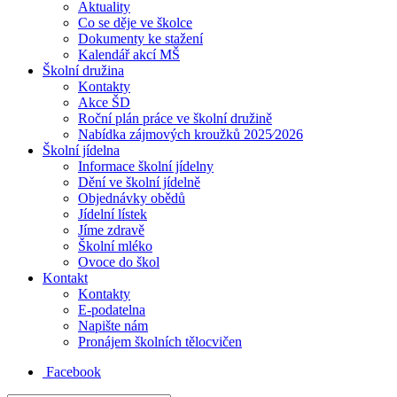
Aktuality
Co se děje ve školce
Dokumenty ke stažení
Kalendář akcí MŠ
Školní družina
Kontakty
Akce ŠD
Roční plán práce ve školní družině
Nabídka zájmových kroužků 2025⁄2026
Školní jídelna
Informace školní jídelny
Dění ve školní jídelně
Objednávky obědů
Jídelní lístek
Jíme zdravě
Školní mléko
Ovoce do škol
Kontakt
Kontakty
E-podatelna
Napište nám
Pronájem školních tělocvičen
Facebook