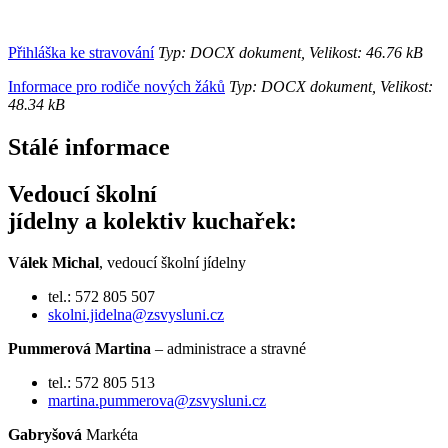
Přihláška ke stravování
Typ: DOCX dokument, Velikost: 46.76 kB
Informace pro rodiče nových žáků
Typ: DOCX dokument, Velikost:
48.34 kB
Stálé informace
Vedoucí školní
jídelny a kolektiv kuchařek:
Válek Michal
, vedoucí školní jídelny
tel.: 572 805 507
skolni.jidelna@zsvysluni.cz
Pummerová Martina
– administrace a stravné
tel.: 572 805 513
martina.pummerova@zsvysluni.cz
Gabryšová
Markéta