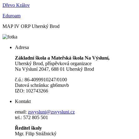
Dřevo Králov
Eduroam
MAP IV ORP Uherský Brod
Adresa
Základní škola a Mateřská škola Na Výsluní,
Uherský Brod, příspěvková organizace
Na Výsluní 2047, 688 01 Uherský Brod
č.ú.: 86-4099910247/0100
Datová schránka: gh6muvb
IZO: 102743266
Kontakt
email:
zsvysluni@zsvysluni.cz
tel.: 572 805 501
Ředitel školy
Mgr. Filip Strážnický