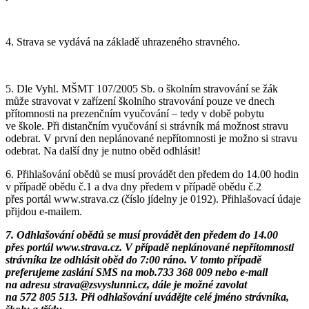
4. Strava se vydává na základě uhrazeného stravného.
5. Dle Vyhl. MŠMT 107/2005 Sb. o školním stravování se žák
může stravovat v zařízení školního stravování pouze ve dnech
přítomnosti na prezenčním vyučování – tedy v době pobytu
ve škole. Při distančním vyučování si strávník má možnost stravu
odebrat. V první den neplánované nepřítomnosti je možno si stravu
odebrat. Na další dny je nutno oběd odhlásit!
6. Přihlašování obědů se musí provádět den předem do 14.00 hodin
v případě obědu č.1 a dva dny předem v případě obědu č.2
přes portál www.strava.cz (číslo jídelny je 0192). Přihlašovací údaje
přijdou e-mailem.
7. Odhlašování obědů se musí provádět den předem do 14.00
přes portál www.strava.cz. V případě neplánované nepřítomnosti
strávníka lze odhlásit oběd do 7:00 ráno. V tomto případě
preferujeme zaslání SMS na mob.733 368 009 nebo e-mail
na adresu strava@zsvyslunni.cz, dále je možné zavolat
na 572 805 513. Při odhlašování uvádějte celé jméno strávníka,