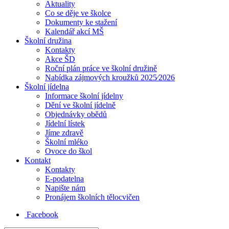
Aktuality
Co se děje ve školce
Dokumenty ke stažení
Kalendář akcí MŠ
Školní družina
Kontakty
Akce ŠD
Roční plán práce ve školní družině
Nabídka zájmových kroužků 2025⁄2026
Školní jídelna
Informace školní jídelny
Dění ve školní jídelně
Objednávky obědů
Jídelní lístek
Jíme zdravě
Školní mléko
Ovoce do škol
Kontakt
Kontakty
E-podatelna
Napište nám
Pronájem školních tělocvičen
Facebook