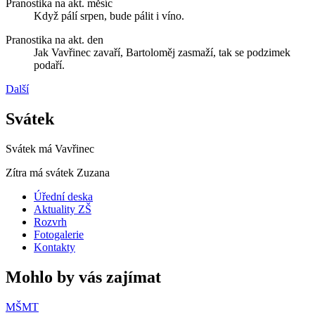
Pranostika na akt. měsíc
Když pálí srpen, bude pálit i víno.
Pranostika na akt. den
Jak Vavřinec zavaří, Bartoloměj zasmaží, tak se podzimek
podaří.
Další
Svátek
Svátek má
Vavřinec
Zítra má svátek
Zuzana
Úřední deska
Aktuality ZŠ
Rozvrh
Fotogalerie
Kontakty
Mohlo by vás zajímat
MŠMT