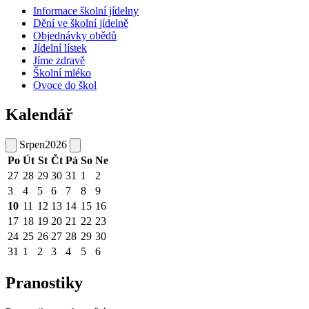
Informace školní jídelny
Dění ve školní jídelně
Objednávky obědů
Jídelní lístek
Jíme zdravě
Školní mléko
Ovoce do škol
Kalendář
Srpen
2026
Po
Út
St
Čt
Pá
So
Ne
27
28
29
30
31
1
2
3
4
5
6
7
8
9
10
11
12
13
14
15
16
17
18
19
20
21
22
23
24
25
26
27
28
29
30
31
1
2
3
4
5
6
Pranostiky