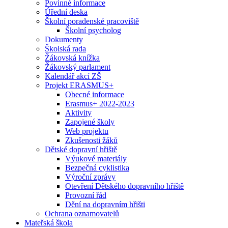
Povinné informace
Úřední deska
Školní poradenské pracoviště
Školní psycholog
Dokumenty
Školská rada
Žákovská knížka
Žákovský parlament
Kalendář akcí ZŠ
Projekt ERASMUS+
Obecné informace
Erasmus+ 2022-2023
Aktivity
Zapojené školy
Web projektu
Zkušenosti žáků
Dětské dopravní hřiště
Výukové materiály
Bezpečná cyklistika
Výroční zprávy
Otevření Dětského dopravního hřiště
Provozní řád
Dění na dopravním hřišti
Ochrana oznamovatelů
Mateřská škola