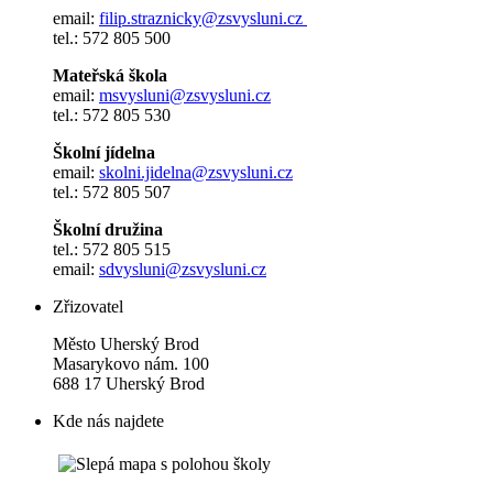
email:
filip.straznicky@zsvysluni.cz
tel.: 572 805 500
Mateřská škola
email:
msvysluni@zsvysluni.cz
tel.: 572 805 530
Školní jídelna
email:
skolni.jidelna@zsvysluni.cz
tel.: 572 805 507
Školní družina
tel.: 572 805 515
email:
sdvysluni@zsvysluni.cz
Zřizovatel
Město Uherský Brod
Masarykovo nám. 100
688 17 Uherský Brod
Kde nás najdete