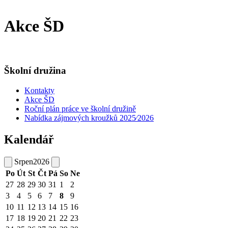
Akce ŠD
Školní družina
Kontakty
Akce ŠD
Roční plán práce ve školní družině
Nabídka zájmových kroužků 2025⁄2026
Kalendář
Srpen
2026
Po
Út
St
Čt
Pá
So
Ne
27
28
29
30
31
1
2
3
4
5
6
7
8
9
10
11
12
13
14
15
16
17
18
19
20
21
22
23