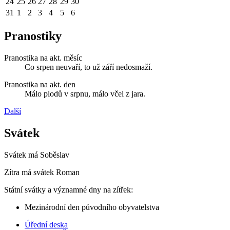
24
25
26
27
28
29
30
31
1
2
3
4
5
6
Pranostiky
Pranostika na akt. měsíc
Co srpen neuvaří, to už září nedosmaží.
Pranostika na akt. den
Málo plodů v srpnu, málo včel z jara.
Další
Svátek
Svátek má
Soběslav
Zítra má svátek
Roman
Státní svátky a významné dny na zítřek:
Mezinárodní den původního obyvatelstva
Úřední deska