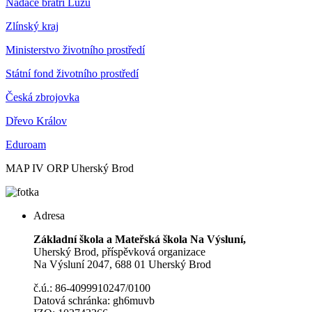
Nadace bratří Lužů
Zlínský kraj
Ministerstvo životního prostředí
Státní fond životního prostředí
Česká zbrojovka
Dřevo Králov
Eduroam
MAP IV ORP Uherský Brod
Adresa
Základní škola a Mateřská škola Na Výsluní,
Uherský Brod, příspěvková organizace
Na Výsluní 2047, 688 01 Uherský Brod
č.ú.: 86-4099910247/0100
Datová schránka: gh6muvb