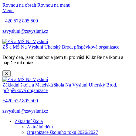
Rovnou na obsah
Rovnou na menu
Menu
+420 572 805 500
zsvysluni@zsvysluni.cz
ZŠ a MŠ Na Výsluní
Uherský Brod, příspěvková organizace
Dobrý den, jsem chatbot a jsem tu pro vás! Klikněte na ikonu a
napište mi dotaz.
✕
Základní škola a Mateřská škola Na Výsluní
Uherský Brod,
příspěvková organizace
+420 572 805 500
zsvysluni@zsvysluni.cz
Základní škola
Aktuální dění
Organizace školního roku 2026/2027