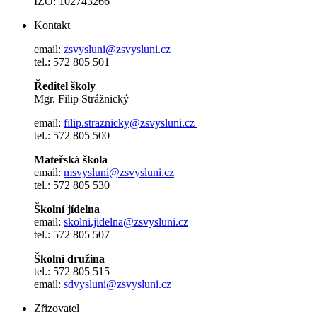
IZO: 102743266
Kontakt
email:
zsvysluni@zsvysluni.cz
tel.: 572 805 501
Ředitel školy
Mgr. Filip Strážnický
email:
filip.straznicky@zsvysluni.cz
tel.: 572 805 500
Mateřská škola
email:
msvysluni@zsvysluni.cz
tel.: 572 805 530
Školní jídelna
email:
skolni.jidelna@zsvysluni.cz
tel.: 572 805 507
Školní družina
tel.: 572 805 515
email:
sdvysluni@zsvysluni.cz
Zřizovatel