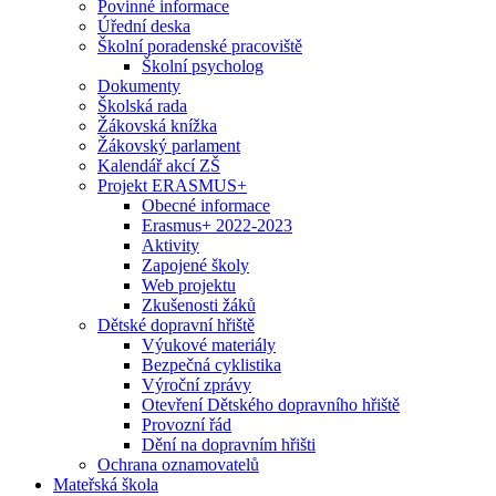
Povinné informace
Úřední deska
Školní poradenské pracoviště
Školní psycholog
Dokumenty
Školská rada
Žákovská knížka
Žákovský parlament
Kalendář akcí ZŠ
Projekt ERASMUS+
Obecné informace
Erasmus+ 2022-2023
Aktivity
Zapojené školy
Web projektu
Zkušenosti žáků
Dětské dopravní hřiště
Výukové materiály
Bezpečná cyklistika
Výroční zprávy
Otevření Dětského dopravního hřiště
Provozní řád
Dění na dopravním hřišti
Ochrana oznamovatelů
Mateřská škola