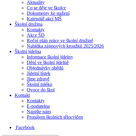
Aktuality
Co se děje ve školce
Dokumenty ke stažení
Kalendář akcí MŠ
Školní družina
Kontakty
Akce ŠD
Roční plán práce ve školní družině
Nabídka zájmových kroužků 2025⁄2026
Školní jídelna
Informace školní jídelny
Dění ve školní jídelně
Objednávky obědů
Jídelní lístek
Jíme zdravě
Školní mléko
Ovoce do škol
Kontakt
Kontakty
E-podatelna
Napište nám
Pronájem školních tělocvičen
Facebook