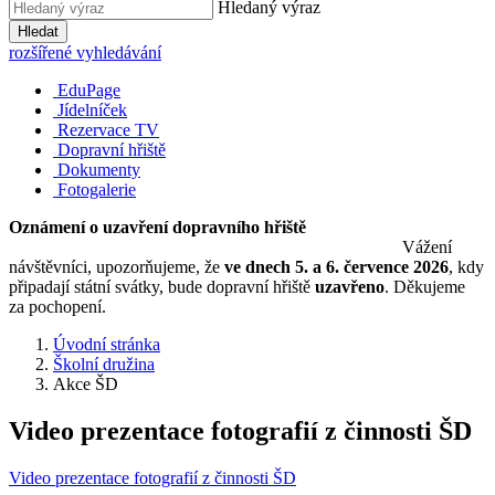
Hledaný výraz
Hledat
rozšířené vyhledávání
EduPage
Jídelníček
Rezervace TV
Dopravní hřiště
Dokumenty
Fotogalerie
Oznámení o uzavření dopravního hřiště
Vážení
návštěvníci, upozorňujeme, že
ve dnech 5. a 6. července 2026
, kdy
připadají státní svátky, bude dopravní hřiště
uzavřeno
. Děkujeme
za pochopení.
Úvodní stránka
Školní družina
Akce ŠD
Video prezentace fotografií z činnosti ŠD
Video prezentace fotografií z činnosti ŠD