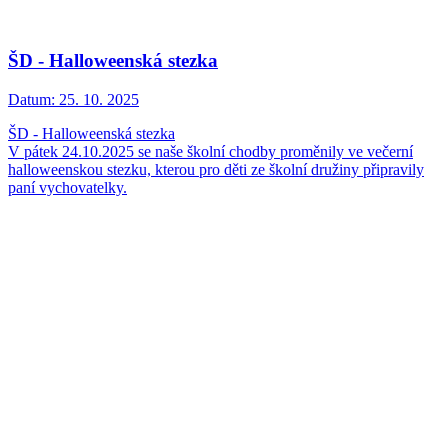
ŠD - Halloweenská stezka
Datum:
25. 10. 2025
ŠD - Halloweenská stezka
V pátek 24.10.2025 se naše školní chodby proměnily ve večerní
halloweenskou stezku, kterou pro děti ze školní družiny připravily
paní vychovatelky.