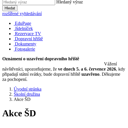
Hledaný výraz
Hledat
rozšířené vyhledávání
EduPage
Jídelníček
Rezervace TV
Dopravní hřiště
Dokumenty
Fotogalerie
Oznámení o uzavření dopravního hřiště
Vážení
návštěvníci, upozorňujeme, že
ve dnech 5. a 6. července 2026
, kdy
připadají státní svátky, bude dopravní hřiště
uzavřeno
. Děkujeme
za pochopení.
Úvodní stránka
Školní družina
Akce ŠD
Akce ŠD