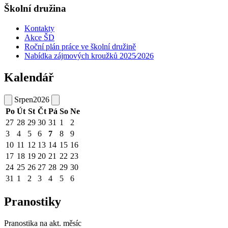
Školní družina
Kontakty
Akce ŠD
Roční plán práce ve školní družině
Nabídka zájmových kroužků 2025⁄2026
Kalendář
Srpen
2026
Po
Út
St
Čt
Pá
So
Ne
27
28
29
30
31
1
2
3
4
5
6
7
8
9
10
11
12
13
14
15
16
17
18
19
20
21
22
23
24
25
26
27
28
29
30
31
1
2
3
4
5
6
Pranostiky
Pranostika na akt. měsíc