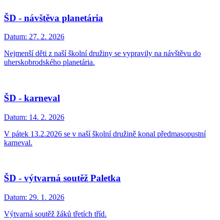
ŠD - návštěva planetária
Datum:
27. 2. 2026
Nejmenší děti z naší školní družiny se vypravily na návštěvu do
uherskobrodského planetária.
ŠD - karneval
Datum:
14. 2. 2026
V pátek 13.2.2026 se v naší školní družině konal předmasopustní
karneval.
ŠD - výtvarná soutěž Paletka
Datum:
29. 1. 2026
Výtvarná soutěž žáků třetích tříd.