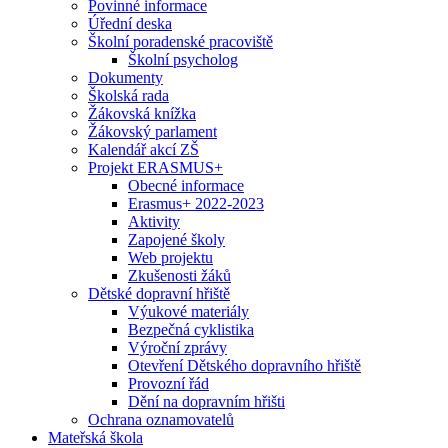
Povinné informace
Úřední deska
Školní poradenské pracoviště
Školní psycholog
Dokumenty
Školská rada
Žákovská knížka
Žákovský parlament
Kalendář akcí ZŠ
Projekt ERASMUS+
Obecné informace
Erasmus+ 2022-2023
Aktivity
Zapojené školy
Web projektu
Zkušenosti žáků
Dětské dopravní hřiště
Výukové materiály
Bezpečná cyklistika
Výroční zprávy
Otevření Dětského dopravního hřiště
Provozní řád
Dění na dopravním hřišti
Ochrana oznamovatelů
Mateřská škola