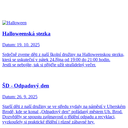
Halloweenská stezka
Datum:
19. 10. 2025
Srdečně zveme děti z naší školní družiny na Halloweenskou stezku,
která se uskuteční v pátek 24.října od 19:00 do 21:00 hodin.
Jestli se nebojíte, tak si přijďte užít strašidelný večer.
ŠD - Odpadový den
Datum:
26. 9. 2025
Starší děti z naší družiny se ve středu vydaly na náměstí v Uherském
Brodě, kde se konal „Odpadový den“ pořádaný městem Uh. Brod.
Dozvěděly se spoustu zajímavostí o třídění odpadu a recyklaci,
vyzkoušely si praktické třídění i různé zábavné hry.