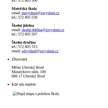
tel.: 572 805 500
Mateřská škola
email:
msvysluni@zsvysluni.cz
tel.: 572 805 530
Školní jídelna
email:
skolni.jidelna@zsvysluni.cz
tel.: 572 805 507
Školní družina
tel.: 572 805 515
email:
sdvysluni@zsvysluni.cz
Zřizovatel
Město Uherský Brod
Masarykovo nám. 100
688 17 Uherský Brod
Kde nás najdete