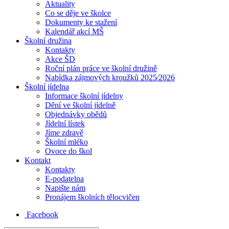
Aktuality
Co se děje ve školce
Dokumenty ke stažení
Kalendář akcí MŠ
Školní družina
Kontakty
Akce ŠD
Roční plán práce ve školní družině
Nabídka zájmových kroužků 2025⁄2026
Školní jídelna
Informace školní jídelny
Dění ve školní jídelně
Objednávky obědů
Jídelní lístek
Jíme zdravě
Školní mléko
Ovoce do škol
Kontakt
Kontakty
E-podatelna
Napište nám
Pronájem školních tělocvičen
Facebook