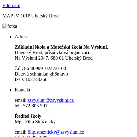
Eduroam
MAP IV ORP Uherský Brod
Adresa
Základní škola a Mateřská škola Na Výsluní,
Uherský Brod, příspěvková organizace
Na Výsluní 2047, 688 01 Uherský Brod
č.ú.: 86-4099910247/0100
Datová schránka: gh6muvb
IZO: 102743266
Kontakt
email:
zsvysluni@zsvysluni.cz
tel.: 572 805 501
Ředitel školy
Mgr. Filip Strážnický
email:
filip.straznicky@zsvysluni.cz