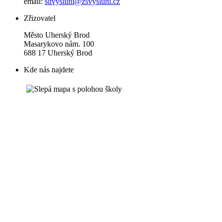
email:
sdvysluni@zsvysluni.cz
Zřizovatel
Město Uherský Brod
Masarykovo nám. 100
688 17 Uherský Brod
Kde nás najdete