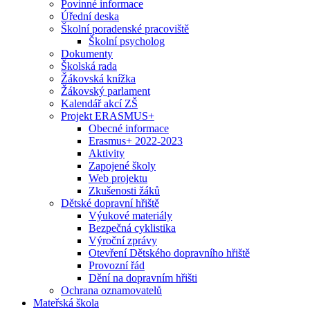
Povinné informace
Úřední deska
Školní poradenské pracoviště
Školní psycholog
Dokumenty
Školská rada
Žákovská knížka
Žákovský parlament
Kalendář akcí ZŠ
Projekt ERASMUS+
Obecné informace
Erasmus+ 2022-2023
Aktivity
Zapojené školy
Web projektu
Zkušenosti žáků
Dětské dopravní hřiště
Výukové materiály
Bezpečná cyklistika
Výroční zprávy
Otevření Dětského dopravního hřiště
Provozní řád
Dění na dopravním hřišti
Ochrana oznamovatelů
Mateřská škola