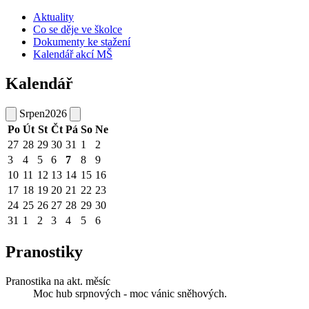
Aktuality
Co se děje ve školce
Dokumenty ke stažení
Kalendář akcí MŠ
Kalendář
Srpen
2026
Po
Út
St
Čt
Pá
So
Ne
27
28
29
30
31
1
2
3
4
5
6
7
8
9
10
11
12
13
14
15
16
17
18
19
20
21
22
23
24
25
26
27
28
29
30
31
1
2
3
4
5
6
Pranostiky
Pranostika na akt. měsíc
Moc hub srpnových - moc vánic sněhových.