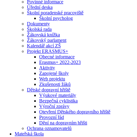
Povinné informace
Úřední deska
Školní poradenské pracoviště
Školní psycholog
Dokumenty
Školská rada
Žákovská knížka
Žákovský parlament
Kalendář akcí ZŠ
Projekt ERASMUS+
Obecné informace
Erasmus+ 2022-2023
Aktivity
Zapojené školy
Web projektu
Zkušenosti žáků
Dětské dopravní hřiště
Výukové materiály
Bezpečná cyklistika
Výroční zprávy
Otevření Dětského dopravního hřiště
Provozní řád
Dění na dopravním hřišti
Ochrana oznamovatelů
Mateřská škola