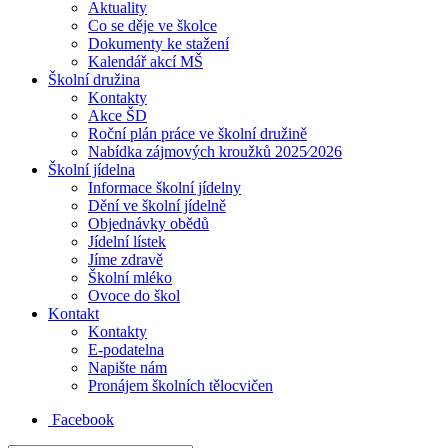
Aktuality
Co se děje ve školce
Dokumenty ke stažení
Kalendář akcí MŠ
Školní družina
Kontakty
Akce ŠD
Roční plán práce ve školní družině
Nabídka zájmových kroužků 2025⁄2026
Školní jídelna
Informace školní jídelny
Dění ve školní jídelně
Objednávky obědů
Jídelní lístek
Jíme zdravě
Školní mléko
Ovoce do škol
Kontakt
Kontakty
E-podatelna
Napište nám
Pronájem školních tělocvičen
Facebook