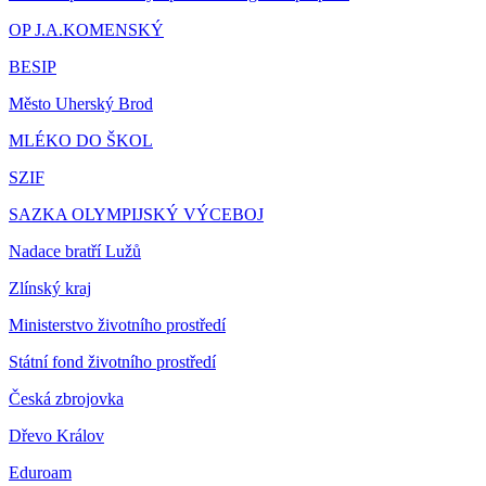
OP J.A.KOMENSKÝ
BESIP
Město Uherský Brod
MLÉKO DO ŠKOL
SZIF
SAZKA OLYMPIJSKÝ VÝCEBOJ
Nadace bratří Lužů
Zlínský kraj
Ministerstvo životního prostředí
Státní fond životního prostředí
Česká zbrojovka
Dřevo Králov
Eduroam