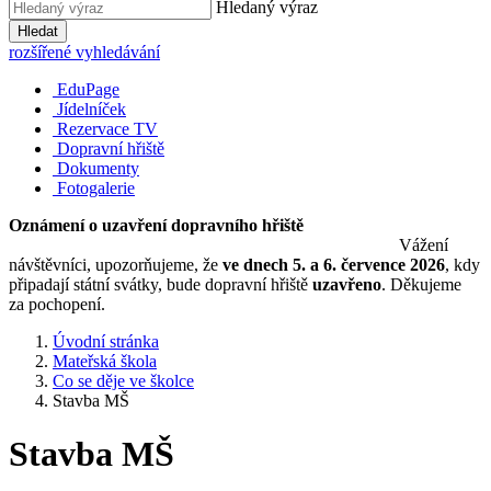
Hledaný výraz
Hledat
rozšířené vyhledávání
EduPage
Jídelníček
Rezervace TV
Dopravní hřiště
Dokumenty
Fotogalerie
Oznámení o uzavření dopravního hřiště
Vážení
návštěvníci, upozorňujeme, že
ve dnech 5. a 6. července 2026
, kdy
připadají státní svátky, bude dopravní hřiště
uzavřeno
. Děkujeme
za pochopení.
Úvodní stránka
Mateřská škola
Co se děje ve školce
Stavba MŠ
Stavba MŠ