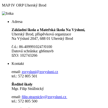
MAP IV ORP Uherský Brod
Adresa
Základní škola a Mateřská škola Na Výsluní,
Uherský Brod, příspěvková organizace
Na Výsluní 2047, 688 01 Uherský Brod
č.ú.: 86-4099910247/0100
Datová schránka: gh6muvb
IZO: 102743266
Kontakt
email:
zsvysluni@zsvysluni.cz
tel.: 572 805 501
Ředitel školy
Mgr. Filip Strážnický
email:
filip.straznicky@zsvysluni.cz
tel.: 572 805 500