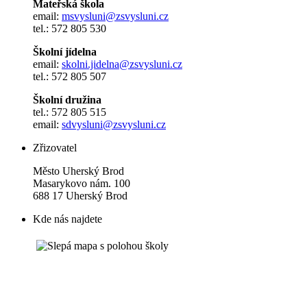
Mateřská škola
email:
msvysluni@zsvysluni.cz
tel.: 572 805 530
Školní jídelna
email:
skolni.jidelna@zsvysluni.cz
tel.: 572 805 507
Školní družina
tel.: 572 805 515
email:
sdvysluni@zsvysluni.cz
Zřizovatel
Město Uherský Brod
Masarykovo nám. 100
688 17 Uherský Brod
Kde nás najdete