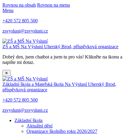
Rovnou na obsah
Rovnou na menu
Menu
+420 572 805 500
zsvysluni@zsvysluni.cz
ZŠ a MŠ Na Výsluní
Uherský Brod, příspěvková organizace
Dobrý den, jsem chatbot a jsem tu pro vás! Klikněte na ikonu a
napište mi dotaz.
✕
Základní škola a Mateřská škola Na Výsluní
Uherský Brod,
příspěvková organizace
+420 572 805 500
zsvysluni@zsvysluni.cz
Základní škola
Aktuální dění
Organizace školního roku 2026/2027